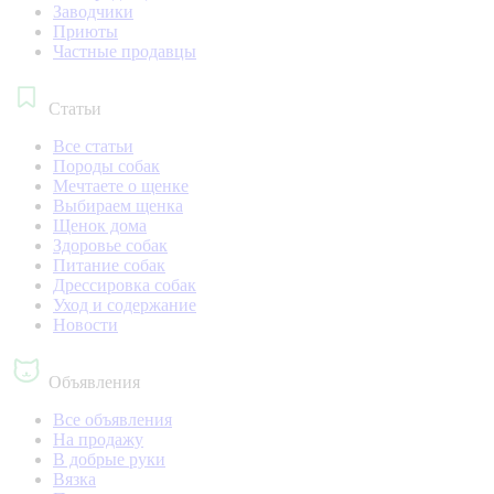
Заводчики
Приюты
Частные продавцы
Статьи
Все статьи
Породы собак
Мечтаете о щенке
Выбираем щенка
Щенок дома
Здоровье собак
Питание собак
Дрессировка собак
Уход и содержание
Новости
Объявления
Все объявления
На продажу
В добрые руки
Вязка