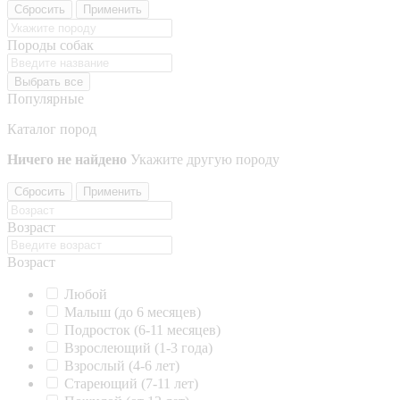
Сбросить
Применить
Породы собак
Выбрать все
Популярные
Каталог пород
Ничего не найдено
Укажите другую породу
Сбросить
Применить
Возраст
Возраст
Любой
Малыш (до 6 месяцев)
Подросток (6-11 месяцев)
Взрослеющий (1-3 года)
Взрослый (4-6 лет)
Стареющий (7-11 лет)