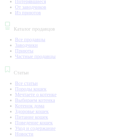
Потерявшиеся
От заводчиков
Из приютов
Каталог продавцов
Все продавцы
Заводчики
Приюты
Частные продавцы
Статьи
Все статьи
Породы кошек
Мечтаете о котенке
Выбираем котенка
Котенок дома
Здоровье кошек
Питание кошек
Поведение кошек
Уход и содержание
Новости