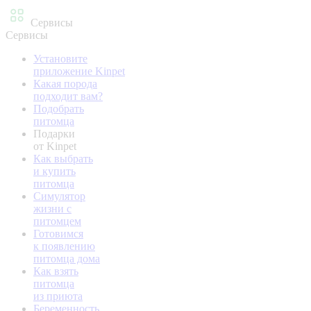
Сервисы
Сервисы
Установите
приложение Kinpet
Какая порода
подходит вам?
Подобрать
питомца
Подарки
от Kinpet
Как выбрать
и купить
питомца
Симулятор
жизни с
питомцем
Готовимся
к появлению
питомца дома
Как взять
питомца
из приюта
Беременность