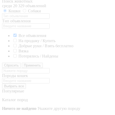
Поиск животных
среди 20 329 объявлений
Кошки
Собаки
Тип объявления
Все объявления
На продажу / Купить
Добрые руки / Взять бесплатно
Вязка
Потерялись / Найдены
Сбросить
Применить
Породы кошек
Выбрать все
Популярные
Каталог пород
Ничего не найдено
Укажите другую породу