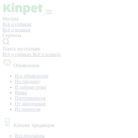
Москва
Всё о собаках
Всё о кошках
Сервисы
Поиск по статьям
Всё о собаках
Всё о кошках
Объявления
Все объявления
На продажу
В добрые руки
Вязка
Потерявшиеся
От заводчиков
Из приютов
Каталог продавцов
Все продавцы