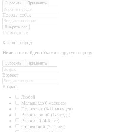
Сбросить
Применить
Породы собак
Выбрать все
Популярные
Каталог пород
Ничего не найдено
Укажите другую породу
Сбросить
Применить
Возраст
Возраст
Любой
Малыш (до 6 месяцев)
Подросток (6-11 месяцев)
Взрослеющий (1-3 года)
Взрослый (4-6 лет)
Стареющий (7-11 лет)