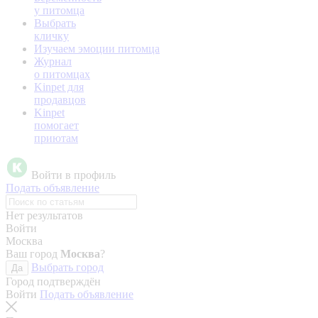
у питомца
Выбрать
кличку
Изучаем эмоции питомца
Журнал
о питомцах
Kinpet для
продавцов
Kinpet
помогает
приютам
Войти в профиль
Подать объявление
Нет результатов
Войти
Москва
Ваш город
Москва
?
Выбрать город
Да
Город подтверждён
Войти
Подать объявление