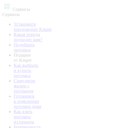
Сервисы
Сервисы
Установите
приложение Kinpet
Какая порода
подходит вам?
Подобрать
питомца
Подарки
от Kinpet
Как выбрать
и купить
питомца
Симулятор
жизни с
питомцем
Готовимся
к появлению
питомца дома
Как взять
питомца
из приюта
Беременность