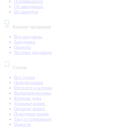
Потерявшиеся
От заводчиков
Из приютов
Каталог продавцов
Все продавцы
Заводчики
Приюты
Частные продавцы
Статьи
Все статьи
Породы кошек
Мечтаете о котенке
Выбираем котенка
Котенок дома
Здоровье кошек
Питание кошек
Поведение кошек
Уход и содержание
Новости