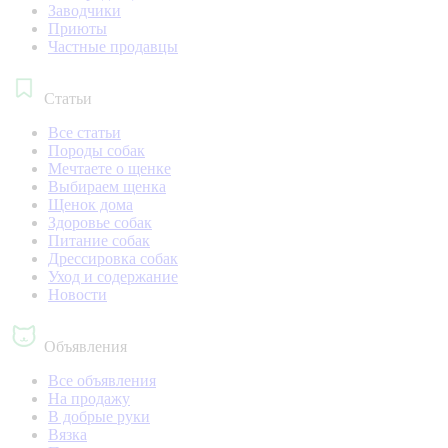
Заводчики
Приюты
Частные продавцы
Статьи
Все статьи
Породы собак
Мечтаете о щенке
Выбираем щенка
Щенок дома
Здоровье собак
Питание собак
Дрессировка собак
Уход и содержание
Новости
Объявления
Все объявления
На продажу
В добрые руки
Вязка