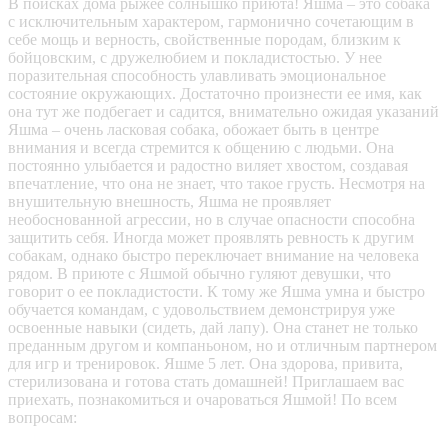
В поисках дома рыжее солнышко приюта! Яшма – это собака
с исключительным характером, гармонично сочетающим в
себе мощь и верность, свойственные породам, близким к
бойцовским, с дружелюбием и покладистостью. У нее
поразительная способность улавливать эмоциональное
состояние окружающих. Достаточно произнести ее имя, как
она тут же подбегает и садится, внимательно ожидая указаний
Яшма – очень ласковая собака, обожает быть в центре
внимания и всегда стремится к общению с людьми. Она
постоянно улыбается и радостно виляет хвостом, создавая
впечатление, что она не знает, что такое грусть. Несмотря на
внушительную внешность, Яшма не проявляет
необоснованной агрессии, но в случае опасности способна
защитить себя. Иногда может проявлять ревность к другим
собакам, однако быстро переключает внимание на человека
рядом. В приюте с Яшмой обычно гуляют девушки, что
говорит о ее покладистости. К тому же Яшма умна и быстро
обучается командам, с удовольствием демонстрируя уже
освоенные навыки (сидеть, дай лапу). Она станет не только
преданным другом и компаньоном, но и отличным партнером
для игр и тренировок. Яшме 5 лет. Она здорова, привита,
стерилизована и готова стать домашней! Приглашаем вас
приехать, познакомиться и очароваться Яшмой! По всем
вопросам: