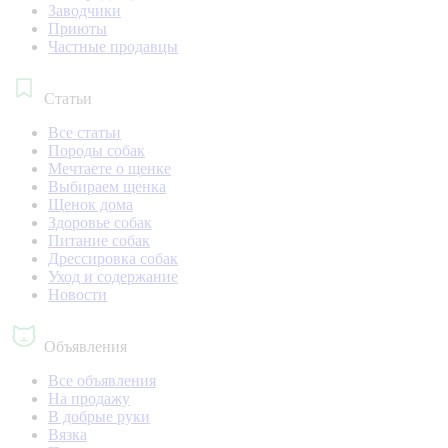
Заводчики
Приюты
Частные продавцы
Статьи
Все статьи
Породы собак
Мечтаете о щенке
Выбираем щенка
Щенок дома
Здоровье собак
Питание собак
Дрессировка собак
Уход и содержание
Новости
Объявления
Все объявления
На продажу
В добрые руки
Вязка