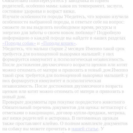
Обязательно поинтересуйтесь у заводчика историей
родителей, особенно мамы: каков их темперамент, заслуги,
состояние здоровья и возраст вязки.
Изучите особенности породы
Убедитесь, что хорошо изучили
особенности выбранной породы, и ответьте себе на вопрос:
сможете ли вы выделить необходимое время, ресурсы и
энергию для заботы о своем новом любимце? Подробную
информацию о каждой породе вы найдете в наших разделах
«Породы собак»
и
«Породы кошек»
.
Убедитесь, что малыш старше 2 месяцев
Именно такой срок
требуется для полноценной выкормки малышей: у них
формируется иммунитет и психологическая независимость.
После достижения двухмесячного возраста щенков или котят
можно отнимать от матери и привозить в новый дом.Именно
такой срок требуется для полноценной выкормки малышей: у
них формируется иммунитет и психологическая
независимость. После достижения двухмесячного возраста
щенков или котят можно отнимать от матери и привозить в
новый дом.
Проверьте документы при покупке породистого животного
Обязательный перечень документов для щенка: ветпаспорт с
отметками о вакцинации, договор купли-продажи, метрика,
акт вязки родителей и актировка. В питомниках щенкам
также проставляют клеймо. О полном комплекте документов
на собаку вы можете прочитать в
нашей статье
.
У