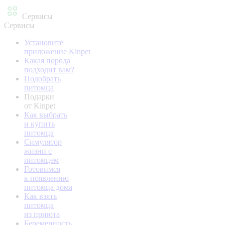
Сервисы
Сервисы
Установите
приложение Kinpet
Какая порода
подходит вам?
Подобрать
питомца
Подарки
от Kinpet
Как выбрать
и купить
питомца
Симулятор
жизни с
питомцем
Готовимся
к появлению
питомца дома
Как взять
питомца
из приюта
Беременность