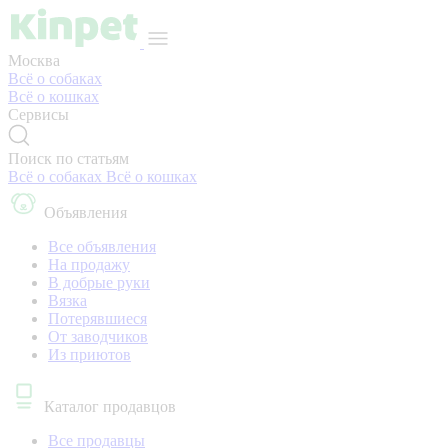
Москва
Всё о собаках
Всё о кошках
Сервисы
Поиск по статьям
Всё о собаках
Всё о кошках
Объявления
Все объявления
На продажу
В добрые руки
Вязка
Потерявшиеся
От заводчиков
Из приютов
Каталог продавцов
Все продавцы