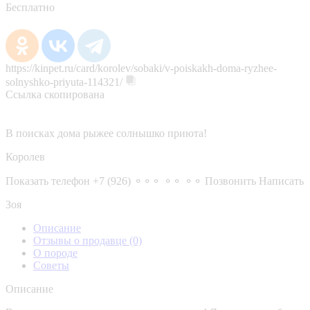
Бесплатно
https://kinpet.ru/card/korolev/sobaki/v-poiskakh-doma-ryzhee-
solnyshko-priyuta-114321/
Ссылка скопирована
В поисках дома рыжее солнышко приюта!
Королев
Показать телефон
+7 (926) ⚬⚬⚬ ⚬⚬ ⚬⚬
Позвонить
Написать
Зоя
Описание
Отзывы о продавце
(0)
О породе
Советы
Описание