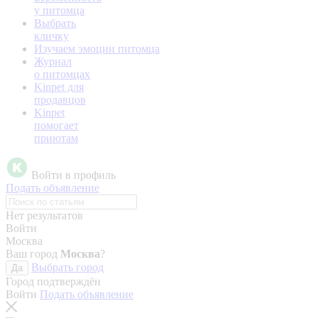
у питомца
Выбрать
кличку
Изучаем эмоции питомца
Журнал
о питомцах
Kinpet для
продавцов
Kinpet
помогает
приютам
Войти в профиль
Подать объявление
Нет результатов
Войти
Москва
Ваш город
Москва
?
Выбрать город
Да
Город подтверждён
Войти
Подать объявление