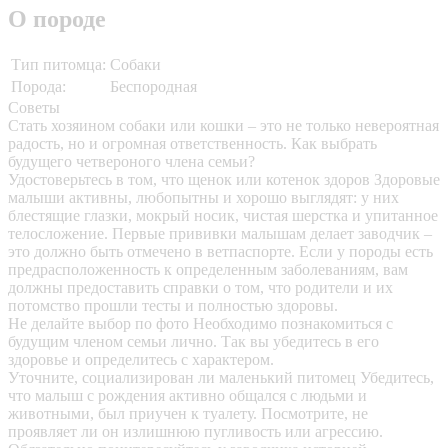
О породе
Тип питомца:
Собаки
Порода:
Беспородная
Советы
Стать хозяином собаки или кошки – это не только невероятная
радость, но и огромная ответственность. Как выбрать
будущего четвероного члена семьи?
Удостоверьтесь в том, что щенок или котенок здоров
Здоровые
малыши активны, любопытны и хорошо выглядят: у них
блестящие глазки, мокрый носик, чистая шерстка и упитанное
телосложение. Первые прививки малышам делает заводчик –
это должно быть отмечено в ветпаспорте. Если у породы есть
предрасположенность к определенным заболеваниям, вам
должны предоставить справки о том, что родители и их
потомство прошли тесты и полностью здоровы.
Не делайте выбор по фото
Необходимо познакомиться с
будущим членом семьи лично. Так вы убедитесь в его
здоровье и определитесь с характером.
Уточните, социализирован ли маленький питомец
Убедитесь,
что малыш с рождения активно общался с людьми и
животными, был приучен к туалету. Посмотрите, не
проявляет ли он излишнюю пугливость или агрессию.