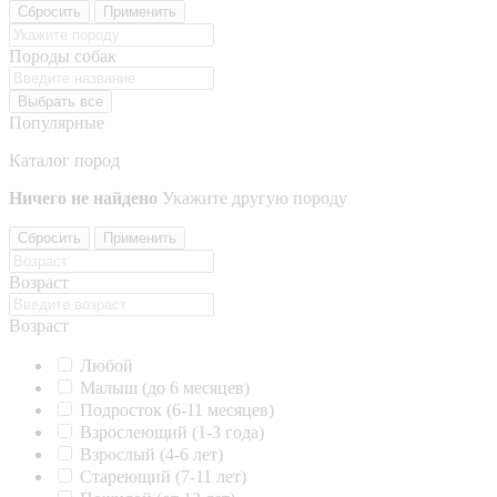
Сбросить
Применить
Породы собак
Выбрать все
Популярные
Каталог пород
Ничего не найдено
Укажите другую породу
Сбросить
Применить
Возраст
Возраст
Любой
Малыш (до 6 месяцев)
Подросток (6-11 месяцев)
Взрослеющий (1-3 года)
Взрослый (4-6 лет)
Стареющий (7-11 лет)