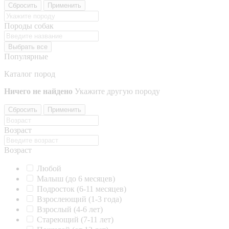
Сбросить
Применить
Породы собак
Выбрать все
Популярные
Каталог пород
Ничего не найдено
Укажите другую породу
Сбросить
Применить
Возраст
Возраст
Любой
Малыш (до 6 месяцев)
Подросток (6-11 месяцев)
Взрослеющий (1-3 года)
Взрослый (4-6 лет)
Стареющий (7-11 лет)