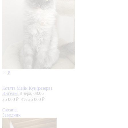
8
Котята Мейн Кун(резерв)
Энгельс
Вчера, 08:06
25 000 ₽
-4%
26 000 ₽
Оксана
Заводчик