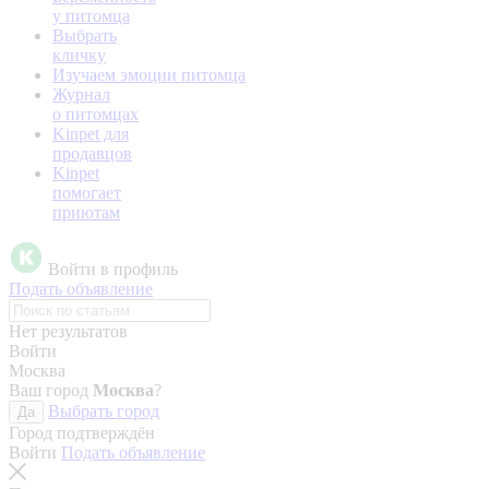
у питомца
Выбрать
кличку
Изучаем эмоции питомца
Журнал
о питомцах
Kinpet для
продавцов
Kinpet
помогает
приютам
Войти в профиль
Подать объявление
Нет результатов
Войти
Москва
Ваш город
Москва
?
Выбрать город
Да
Город подтверждён
Войти
Подать объявление