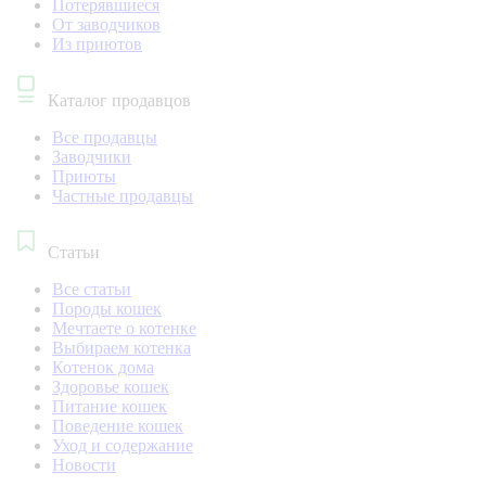
Потерявшиеся
От заводчиков
Из приютов
Каталог продавцов
Все продавцы
Заводчики
Приюты
Частные продавцы
Статьи
Все статьи
Породы кошек
Мечтаете о котенке
Выбираем котенка
Котенок дома
Здоровье кошек
Питание кошек
Поведение кошек
Уход и содержание
Новости