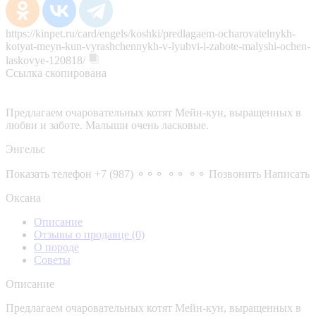
https://kinpet.ru/card/engels/koshki/predlagaem-ocharovatelnykh-
kotyat-meyn-kun-vyrashchennykh-v-lyubvi-i-zabote-malyshi-ochen-
laskovye-120818/
Ссылка скопирована
Предлагаем очаровательных котят Мейн-кун, выращенных в
любви и заботе. Малыши очень ласковые.
Энгельс
Показать телефон
+7 (987) ⚬⚬⚬ ⚬⚬ ⚬⚬
Позвонить
Написать
Оксана
Описание
Отзывы о продавце
(0)
О породе
Советы
Описание
Предлагаем очаровательных котят Мейн-кун, выращенных в