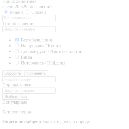
Поиск животных
среди 20 329 объявлений
Кошки
Собаки
Тип объявления
Все объявления
На продажу / Купить
Добрые руки / Взять бесплатно
Вязка
Потерялись / Найдены
Сбросить
Применить
Породы кошек
Выбрать все
Популярные
Каталог пород
Ничего не найдено
Укажите другую породу