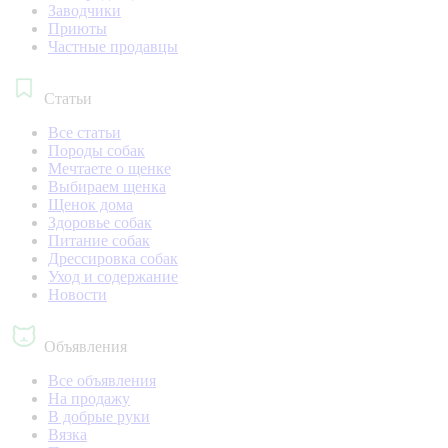
Заводчики
Приюты
Частные продавцы
Статьи
Все статьи
Породы собак
Мечтаете о щенке
Выбираем щенка
Щенок дома
Здоровье собак
Питание собак
Дрессировка собак
Уход и содержание
Новости
Объявления
Все объявления
На продажу
В добрые руки
Вязка