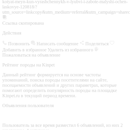
kotyat-meyn-kun-vyrashchennykh-v-lyubvi-i-zabote-malyshi-ochen-
laskovye-120818/?
utm_source=linkcopy&utm_medium=referral&utm_campaign=sharec
Ссылка скопирована
Действия
Позвонить
Написать сообщение
Поделиться
Добавить в избранное
Удалить из избранного
Пожаловаться на объявление
Рейтинг породы на Kinpet
Данный рейтинг формируется на основе частоты
упоминаний, поиска породы посетителями на сайте,
посещаемости объявлений и других параметрах, которые
помогают определить популярность породы на площадке
Kinpet.ru в текущий период времени.
Объявления пользователя
Пользователь за все время разместил 6 объявлений, из них 2