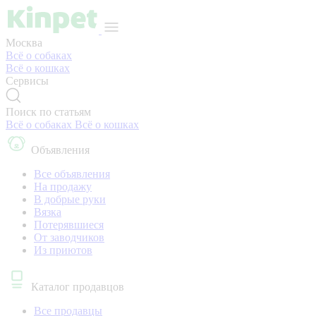
Москва
Всё о собаках
Всё о кошках
Сервисы
Поиск по статьям
Всё о собаках
Всё о кошках
Объявления
Все объявления
На продажу
В добрые руки
Вязка
Потерявшиеся
От заводчиков
Из приютов
Каталог продавцов
Все продавцы