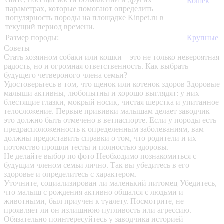
Кошек
параметрах, которые помогают определить
популярность породы на площадке Kinpet.ru в
текущий период времени.
Размер породы:
Крупные
Советы
Стать хозяином собаки или кошки – это не только невероятная
радость, но и огромная ответственность. Как выбрать
будущего четвероного члена семьи?
Удостоверьтесь в том, что щенок или котенок здоров
Здоровые
малыши активны, любопытны и хорошо выглядят: у них
блестящие глазки, мокрый носик, чистая шерстка и упитанное
телосложение. Первые прививки малышам делает заводчик –
это должно быть отмечено в ветпаспорте. Если у породы есть
предрасположенность к определенным заболеваниям, вам
должны предоставить справки о том, что родители и их
потомство прошли тесты и полностью здоровы.
Не делайте выбор по фото
Необходимо познакомиться с
будущим членом семьи лично. Так вы убедитесь в его
здоровье и определитесь с характером.
Уточните, социализирован ли маленький питомец
Убедитесь,
что малыш с рождения активно общался с людьми и
животными, был приучен к туалету. Посмотрите, не
проявляет ли он излишнюю пугливость или агрессию.
Обязательно поинтересуйтесь у заводчика историей