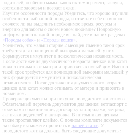
родителей, особенно мамы: каков их темперамент, заслуги,
состояние здоровья и возраст вязки.
Изучите особенности породы
Убедитесь, что хорошо изучили
особенности выбранной породы, и ответьте себе на вопрос:
сможете ли вы выделить необходимое время, ресурсы и
энергию для заботы о своем новом любимце? Подробную
информацию о каждой породе вы найдете в наших разделах
«Породы собак»
и
«Породы кошек»
.
Убедитесь, что малыш старше 2 месяцев
Именно такой срок
требуется для полноценной выкормки малышей: у них
формируется иммунитет и психологическая независимость.
После достижения двухмесячного возраста щенков или котят
можно отнимать от матери и привозить в новый дом.Именно
такой срок требуется для полноценной выкормки малышей: у
них формируется иммунитет и психологическая
независимость. После достижения двухмесячного возраста
щенков или котят можно отнимать от матери и привозить в
новый дом.
Проверьте документы при покупке породистого животного
Обязательный перечень документов для щенка: ветпаспорт с
отметками о вакцинации, договор купли-продажи, метрика,
акт вязки родителей и актировка. В питомниках щенкам
также проставляют клеймо. О полном комплекте документов
на собаку вы можете прочитать в
нашей статье
.
У
породистого котика должны быть следующие документы: