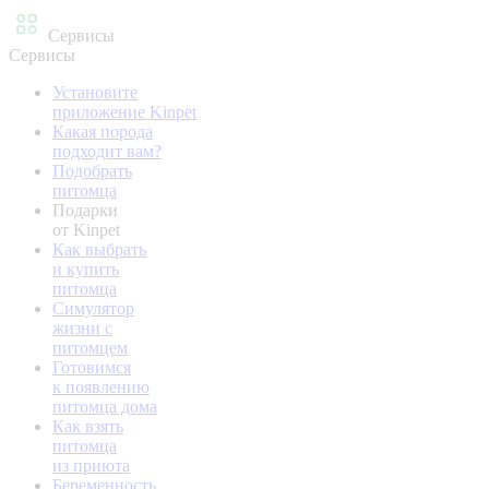
Сервисы
Сервисы
Установите
приложение Kinpet
Какая порода
подходит вам?
Подобрать
питомца
Подарки
от Kinpet
Как выбрать
и купить
питомца
Симулятор
жизни с
питомцем
Готовимся
к появлению
питомца дома
Как взять
питомца
из приюта
Беременность