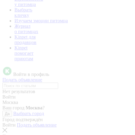
у питомца
Выбрать
кличку
Изучаем эмоции питомца
Журнал
о питомцах
Kinpet для
продавцов
Kinpet
помогает
приютам
Войти в профиль
Подать объявление
Нет результатов
Войти
Москва
Ваш город
Москва
?
Выбрать город
Да
Город подтверждён
Войти
Подать объявление