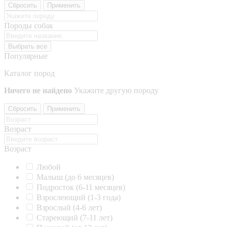
Сбросить
Применить
Породы собак
Выбрать все
Популярные
Каталог пород
Ничего не найдено
Укажите другую породу
Сбросить
Применить
Возраст
Возраст
Любой
Малыш (до 6 месяцев)
Подросток (6-11 месяцев)
Взрослеющий (1-3 года)
Взрослый (4-6 лет)
Стареющий (7-11 лет)