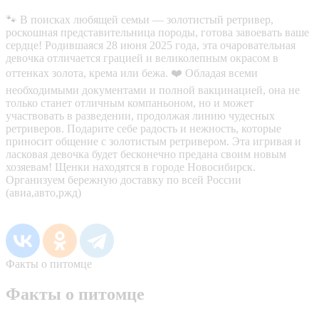
🐾 В поисках любящей семьи — золотистый ретривер,
роскошная представительница породы, готова завоевать ваше
сердце! Родившаяся 28 июня 2025 года, эта очаровательная
девочка отличается грацией и великолепным окрасом в
оттенках золота, крема или бежа. ❤️ Обладая всеми
необходимыми документами и полной вакцинацией, она не
только станет отличным компаньоном, но и может
участвовать в разведении, продолжая линию чудесных
ретриверов. Подарите себе радость и нежность, которые
приносит общение с золотистым ретривером. Эта игривая и
ласковая девочка будет бесконечно предана своим новым
хозяевам! Щенки находятся в городе Новосибирск.
Организуем бережную доставку по всей России
(авиа,авто,ржд)
Факты о питомце
Факты о питомце