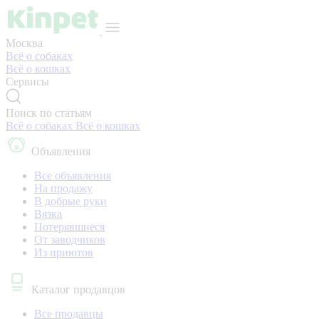
Москва
Всё о собаках
Всё о кошках
Сервисы
Поиск по статьям
Всё о собаках
Всё о кошках
Объявления
Все объявления
На продажу
В добрые руки
Вязка
Потерявшиеся
От заводчиков
Из приютов
Каталог продавцов
Все продавцы