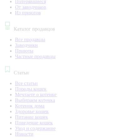
Потерявшиеся
От заводчиков
Из приютов
Каталог продавцов
Все продавцы
Заводчики
Приюты
Частные продавцы
Статьи
Все статьи
Породы кошек
Мечтаете о котенке
Выбираем котенка
Котенок дома
Здоровье кошек
Питание кошек
Поведение кошек
Уход и содержание
Новости