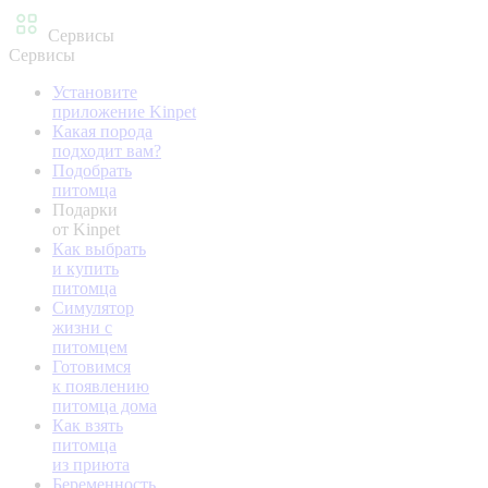
Сервисы
Сервисы
Установите
приложение Kinpet
Какая порода
подходит вам?
Подобрать
питомца
Подарки
от Kinpet
Как выбрать
и купить
питомца
Симулятор
жизни с
питомцем
Готовимся
к появлению
питомца дома
Как взять
питомца
из приюта
Беременность