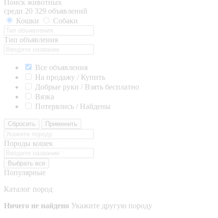
Поиск животных
среди 20 329 объявлений
Кошки
Собаки
Тип объявления
Все объявления
На продажу / Купить
Добрые руки / Взять бесплатно
Вязка
Потерялись / Найдены
Сбросить
Применить
Породы кошек
Выбрать все
Популярные
Каталог пород
Ничего не найдено
Укажите другую породу