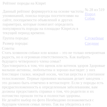
Рейтинг породы на Kinpet
№ 28 из 519
Данный рейтинг формируется на основе частоты
Пород
упоминаний, поиска породы посетителями на
Собак
сайте, посещаемости объявлений и других
параметрах, которые помогают определить
популярность породы на площадке Kinpet.ru в
текущий период времени.
Группа породы:
Служебные
Размер породы:
Средние
Советы
Стать хозяином собаки или кошки – это не только невероятная
радость, но и огромная ответственность. Как выбрать
будущего четвероного члена семьи?
Удостоверьтесь в том, что щенок или котенок здоров
Здоровые
малыши активны, любопытны и хорошо выглядят: у них
блестящие глазки, мокрый носик, чистая шерстка и упитанное
телосложение. Первые прививки малышам делает заводчик –
это должно быть отмечено в ветпаспорте. Если у породы есть
предрасположенность к определенным заболеваниям, вам
должны предоставить справки о том, что родители и их
потомство прошли тесты и полностью здоровы.
Не делайте выбор по фото
Необходимо познакомиться с
будущим членом семьи лично. Так вы убедитесь в его