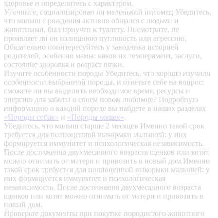
здоровье и определитесь с характером.
Уточните, социализирован ли маленький питомец
Убедитесь,
что малыш с рождения активно общался с людьми и
животными, был приучен к туалету. Посмотрите, не
проявляет ли он излишнюю пугливость или агрессию.
Обязательно поинтересуйтесь у заводчика историей
родителей, особенно мамы: каков их темперамент, заслуги,
состояние здоровья и возраст вязки.
Изучите особенности породы
Убедитесь, что хорошо изучили
особенности выбранной породы, и ответьте себе на вопрос:
сможете ли вы выделить необходимое время, ресурсы и
энергию для заботы о своем новом любимце? Подробную
информацию о каждой породе вы найдете в наших разделах
«Породы собак»
и
«Породы кошек»
.
Убедитесь, что малыш старше 2 месяцев
Именно такой срок
требуется для полноценной выкормки малышей: у них
формируется иммунитет и психологическая независимость.
После достижения двухмесячного возраста щенков или котят
можно отнимать от матери и привозить в новый дом.Именно
такой срок требуется для полноценной выкормки малышей: у
них формируется иммунитет и психологическая
независимость. После достижения двухмесячного возраста
щенков или котят можно отнимать от матери и привозить в
новый дом.
Проверьте документы при покупке породистого животного