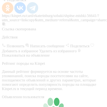
https://kinpet.ru/card/ekaterinburg/sobaki/shpitse-mishki-56641/?
utm_source=linkcopy&utm_medium=referral&utm_campaign=sharec
Ссылка скопирована
Действия
Позвонить
Написать сообщение
Поделиться
Добавить в избранное
Удалить из избранного
Пожаловаться на объявление
Рейтинг породы на Kinpet
Данный рейтинг формируется на основе частоты
упоминаний, поиска породы посетителями на сайте,
посещаемости объявлений и других параметрах, которые
помогают определить популярность породы на площадке
Kinpet.ru в текущий период времени.
Объявления пользователя