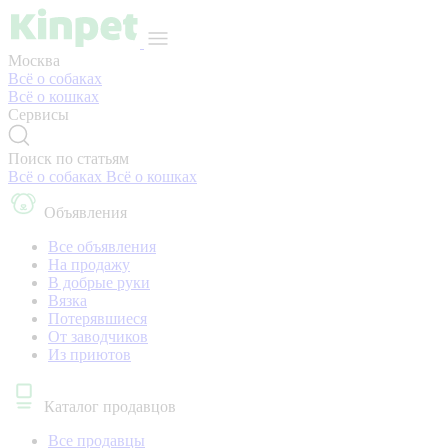
Москва
Всё о собаках
Всё о кошках
Сервисы
Поиск по статьям
Всё о собаках
Всё о кошках
Объявления
Все объявления
На продажу
В добрые руки
Вязка
Потерявшиеся
От заводчиков
Из приютов
Каталог продавцов
Все продавцы