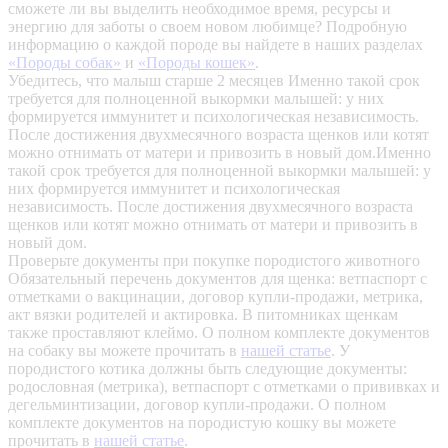
сможете ли вы выделить необходимое время, ресурсы и
энергию для заботы о своем новом любимце? Подробную
информацию о каждой породе вы найдете в наших разделах
«Породы собак»
и
«Породы кошек»
.
Убедитесь, что малыш старше 2 месяцев
Именно такой срок
требуется для полноценной выкормки малышей: у них
формируется иммунитет и психологическая независимость.
После достижения двухмесячного возраста щенков или котят
можно отнимать от матери и привозить в новый дом.Именно
такой срок требуется для полноценной выкормки малышей: у
них формируется иммунитет и психологическая
независимость. После достижения двухмесячного возраста
щенков или котят можно отнимать от матери и привозить в
новый дом.
Проверьте документы при покупке породистого животного
Обязательный перечень документов для щенка: ветпаспорт с
отметками о вакцинации, договор купли-продажи, метрика,
акт вязки родителей и актировка. В питомниках щенкам
также проставляют клеймо. О полном комплекте документов
на собаку вы можете прочитать в
нашей статье
.
У
породистого котика должны быть следующие документы:
родословная (метрика), ветпаспорт с отметками о прививках и
дегельминтизации, договор купли-продажи. О полном
комплекте документов на породистую кошку вы можете
прочитать в
нашей статье
.