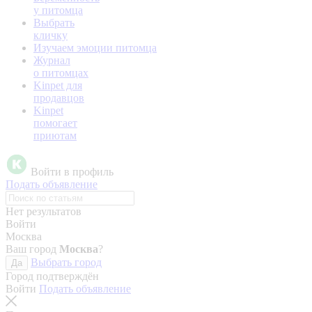
у питомца
Выбрать
кличку
Изучаем эмоции питомца
Журнал
о питомцах
Kinpet для
продавцов
Kinpet
помогает
приютам
Войти в профиль
Подать объявление
Нет результатов
Войти
Москва
Ваш город
Москва
?
Выбрать город
Да
Город подтверждён
Войти
Подать объявление