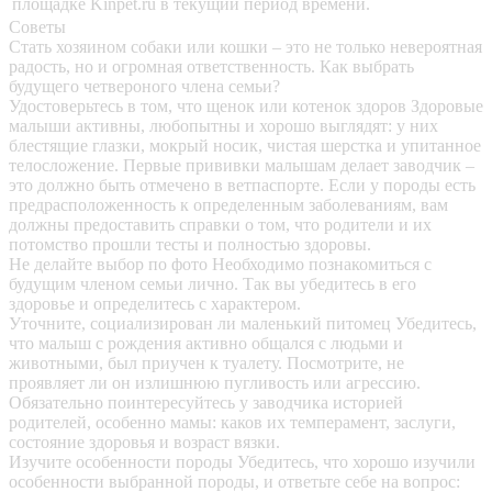
площадке Kinpet.ru в текущий период времени.
Советы
Стать хозяином собаки или кошки – это не только невероятная
радость, но и огромная ответственность. Как выбрать
будущего четвероного члена семьи?
Удостоверьтесь в том, что щенок или котенок здоров
Здоровые
малыши активны, любопытны и хорошо выглядят: у них
блестящие глазки, мокрый носик, чистая шерстка и упитанное
телосложение. Первые прививки малышам делает заводчик –
это должно быть отмечено в ветпаспорте. Если у породы есть
предрасположенность к определенным заболеваниям, вам
должны предоставить справки о том, что родители и их
потомство прошли тесты и полностью здоровы.
Не делайте выбор по фото
Необходимо познакомиться с
будущим членом семьи лично. Так вы убедитесь в его
здоровье и определитесь с характером.
Уточните, социализирован ли маленький питомец
Убедитесь,
что малыш с рождения активно общался с людьми и
животными, был приучен к туалету. Посмотрите, не
проявляет ли он излишнюю пугливость или агрессию.
Обязательно поинтересуйтесь у заводчика историей
родителей, особенно мамы: каков их темперамент, заслуги,
состояние здоровья и возраст вязки.
Изучите особенности породы
Убедитесь, что хорошо изучили
особенности выбранной породы, и ответьте себе на вопрос: