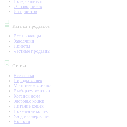
Потерявшиеся
От заводчиков
Из приютов
Каталог продавцов
Все продавцы
Заводчики
Приюты
Частные продавцы
Статьи
Все статьи
Породы кошек
Мечтаете о котенке
Выбираем котенка
Котенок дома
Здоровье кошек
Питание кошек
Поведение кошек
Уход и содержание
Новости