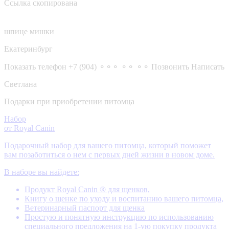
Ссылка скопирована
шпице мишки
Екатеринбург
Показать телефон
+7 (904) ⚬⚬⚬ ⚬⚬ ⚬⚬
Позвонить
Написать
Светлана
Подарки при приобретении питомца
Набор
от Royal Canin
Подарочный набор для вашего питомца, который поможет
вам позаботиться о нем с первых дней жизни в новом доме.
В наборе вы найдете:
Продукт Royal Canin ® для щенков,
Книгу о щенке по уходу и воспитанию вашего питомца,
Ветеринарный паспорт для щенка
Простую и понятную инструкцию по использованию
специального предложения на 1-ую покупку продукта