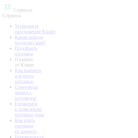
Сервисы
Сервисы
Установите
приложение Kinpet
Какая порода
подходит вам?
Подобрать
питомца
Подарки
от Kinpet
Как выбрать
и купить
питомца
Симулятор
жизни с
питомцем
Готовимся
к появлению
питомца дома
Как взять
питомца
из приюта
Беременность