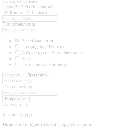
Поиск животных
среди 20 329 объявлений
Кошки
Собаки
Тип объявления
Все объявления
На продажу / Купить
Добрые руки / Взять бесплатно
Вязка
Потерялись / Найдены
Сбросить
Применить
Породы кошек
Выбрать все
Популярные
Каталог пород
Ничего не найдено
Укажите другую породу