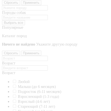
Сбросить
Применить
Породы собак
Выбрать все
Популярные
Каталог пород
Ничего не найдено
Укажите другую породу
Сбросить
Применить
Возраст
Возраст
Любой
Малыш (до 6 месяцев)
Подросток (6-11 месяцев)
Взрослеющий (1-3 года)
Взрослый (4-6 лет)
Стареющий (7-11 лет)