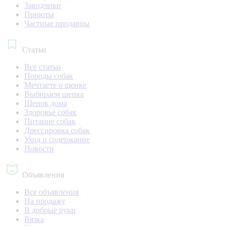
Заводчики
Приюты
Частные продавцы
Статьи
Все статьи
Породы собак
Мечтаете о щенке
Выбираем щенка
Щенок дома
Здоровье собак
Питание собак
Дрессировка собак
Уход и содержание
Новости
Объявления
Все объявления
На продажу
В добрые руки
Вязка