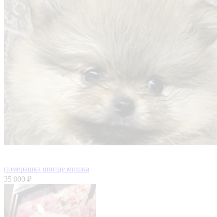
померашка шпице мишка
35 000 ₽