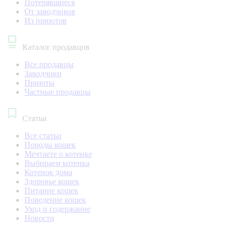
Потерявшиеся
От заводчиков
Из приютов
Каталог продавцов
Все продавцы
Заводчики
Приюты
Частные продавцы
Статьи
Все статьи
Породы кошек
Мечтаете о котенке
Выбираем котенка
Котенок дома
Здоровье кошек
Питание кошек
Поведение кошек
Уход и содержание
Новости