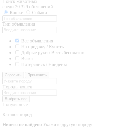
Поиск животных
среди 20 329 объявлений
Кошки
Собаки
Тип объявления
Все объявления
На продажу / Купить
Добрые руки / Взять бесплатно
Вязка
Потерялись / Найдены
Сбросить
Применить
Породы кошек
Выбрать все
Популярные
Каталог пород
Ничего не найдено
Укажите другую породу