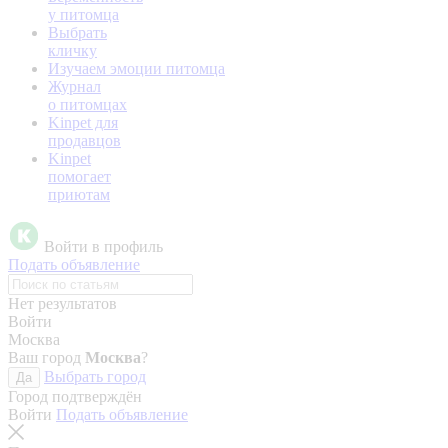
у питомца
Выбрать
кличку
Изучаем эмоции питомца
Журнал
о питомцах
Kinpet для
продавцов
Kinpet
помогает
приютам
Войти в профиль
Подать объявление
Нет результатов
Войти
Москва
Ваш город
Москва
?
Выбрать город
Да
Город подтверждён
Войти
Подать объявление