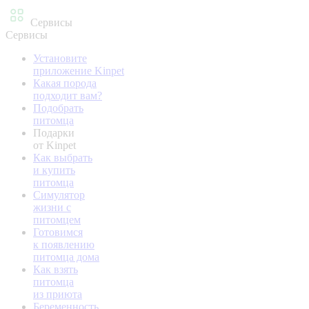
Сервисы
Сервисы
Установите
приложение Kinpet
Какая порода
подходит вам?
Подобрать
питомца
Подарки
от Kinpet
Как выбрать
и купить
питомца
Симулятор
жизни с
питомцем
Готовимся
к появлению
питомца дома
Как взять
питомца
из приюта
Беременность