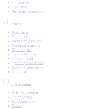
Заводчики
Приюты
Частные продавцы
Статьи
Все статьи
Породы собак
Мечтаете о щенке
Выбираем щенка
Щенок дома
Здоровье собак
Питание собак
Дрессировка собак
Уход и содержание
Новости
Объявления
Все объявления
На продажу
В добрые руки
Вязка