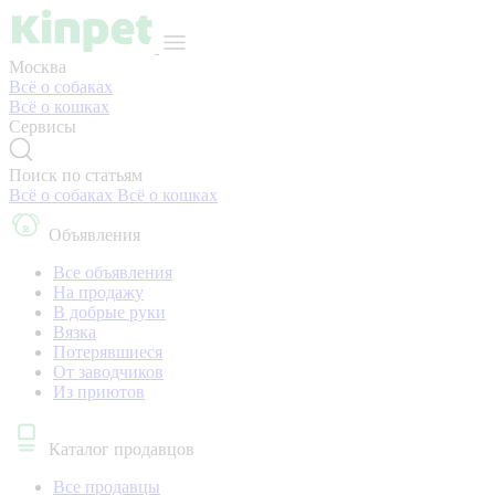
Москва
Всё о собаках
Всё о кошках
Сервисы
Поиск по статьям
Всё о собаках
Всё о кошках
Объявления
Все объявления
На продажу
В добрые руки
Вязка
Потерявшиеся
От заводчиков
Из приютов
Каталог продавцов
Все продавцы