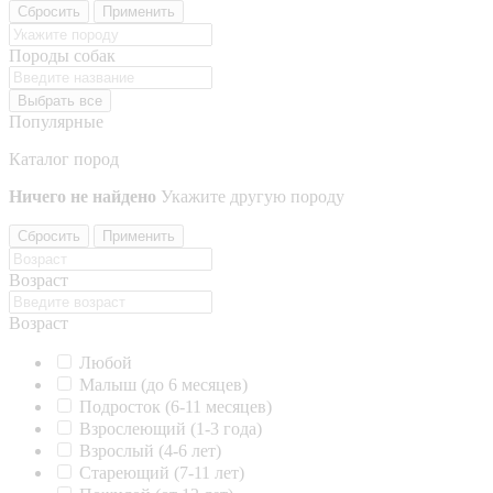
Сбросить
Применить
Породы собак
Выбрать все
Популярные
Каталог пород
Ничего не найдено
Укажите другую породу
Сбросить
Применить
Возраст
Возраст
Любой
Малыш (до 6 месяцев)
Подросток (6-11 месяцев)
Взрослеющий (1-3 года)
Взрослый (4-6 лет)
Стареющий (7-11 лет)