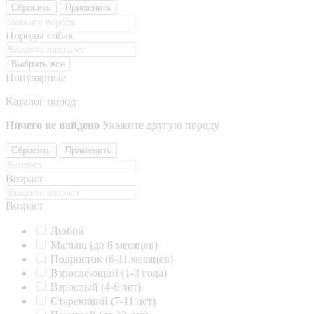
Сбросить
Применить
Породы собак
Выбрать все
Популярные
Каталог пород
Ничего не найдено
Укажите другую породу
Сбросить
Применить
Возраст
Возраст
Любой
Малыш (до 6 месяцев)
Подросток (6-11 месяцев)
Взрослеющий (1-3 года)
Взрослый (4-6 лет)
Стареющий (7-11 лет)