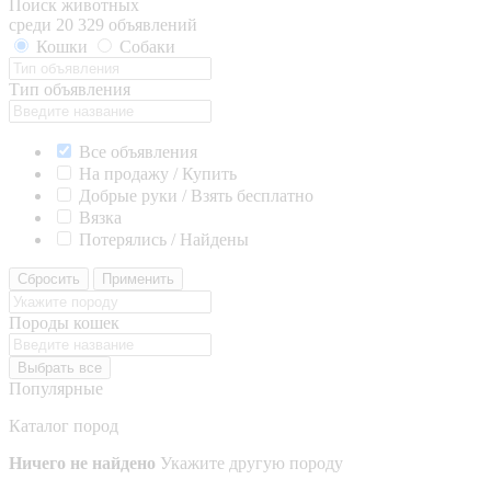
Поиск животных
среди 20 329 объявлений
Кошки
Собаки
Тип объявления
Все объявления
На продажу / Купить
Добрые руки / Взять бесплатно
Вязка
Потерялись / Найдены
Сбросить
Применить
Породы кошек
Выбрать все
Популярные
Каталог пород
Ничего не найдено
Укажите другую породу