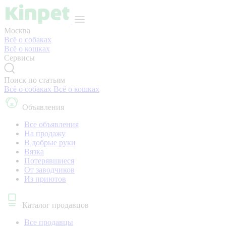
Москва
Всё о собаках
Всё о кошках
Сервисы
Поиск по статьям
Всё о собаках
Всё о кошках
Объявления
Все объявления
На продажу
В добрые руки
Вязка
Потерявшиеся
От заводчиков
Из приютов
Каталог продавцов
Все продавцы