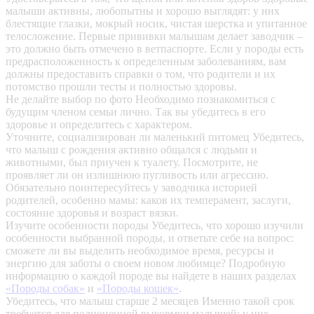
малыши активны, любопытны и хорошо выглядят: у них
блестящие глазки, мокрый носик, чистая шерстка и упитанное
телосложение. Первые прививки малышам делает заводчик –
это должно быть отмечено в ветпаспорте. Если у породы есть
предрасположенность к определенным заболеваниям, вам
должны предоставить справки о том, что родители и их
потомство прошли тесты и полностью здоровы.
Не делайте выбор по фото
Необходимо познакомиться с
будущим членом семьи лично. Так вы убедитесь в его
здоровье и определитесь с характером.
Уточните, социализирован ли маленький питомец
Убедитесь,
что малыш с рождения активно общался с людьми и
животными, был приучен к туалету. Посмотрите, не
проявляет ли он излишнюю пугливость или агрессию.
Обязательно поинтересуйтесь у заводчика историей
родителей, особенно мамы: каков их темперамент, заслуги,
состояние здоровья и возраст вязки.
Изучите особенности породы
Убедитесь, что хорошо изучили
особенности выбранной породы, и ответьте себе на вопрос:
сможете ли вы выделить необходимое время, ресурсы и
энергию для заботы о своем новом любимце? Подробную
информацию о каждой породе вы найдете в наших разделах
«Породы собак»
и
«Породы кошек»
.
Убедитесь, что малыш старше 2 месяцев
Именно такой срок
требуется для полноценной выкормки малышей: у них