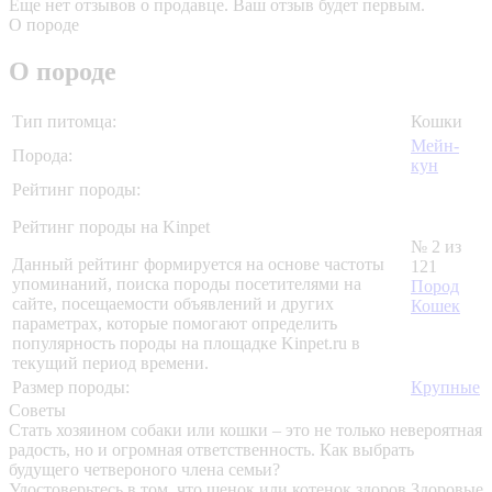
Еще нет отзывов о продавце. Ваш отзыв будет первым.
О породе
О породе
Тип питомца:
Кошки
Мейн-
Порода:
кун
Рейтинг породы:
Рейтинг породы на Kinpet
№ 2 из
Данный рейтинг формируется на основе частоты
121
упоминаний, поиска породы посетителями на
Пород
сайте, посещаемости объявлений и других
Кошек
параметрах, которые помогают определить
популярность породы на площадке Kinpet.ru в
текущий период времени.
Размер породы:
Крупные
Советы
Стать хозяином собаки или кошки – это не только невероятная
радость, но и огромная ответственность. Как выбрать
будущего четвероного члена семьи?
Удостоверьтесь в том, что щенок или котенок здоров
Здоровые