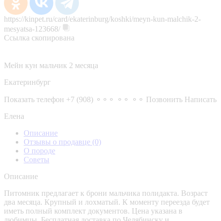
https://kinpet.ru/card/ekaterinburg/koshki/meyn-kun-malchik-2-
mesyatsa-123668/
Ссылка скопирована
Мейн кун мальчик 2 месяца
Екатеринбург
Показать телефон
+7 (908) ⚬⚬⚬ ⚬⚬ ⚬⚬
Позвонить
Написать
Елена
Описание
Отзывы о продавце
(0)
О породе
Советы
Описание
Питомник предлагает к брони мальчика полидакта. Возраст
два месяца. Крупный и лохматый. К моменту переезда будет
иметь полный комплект документов. Цена указана в
любимцы. Бесплатная доставка по Челябинску и