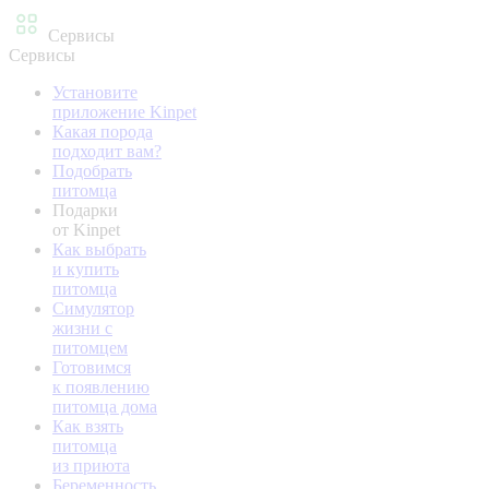
Сервисы
Сервисы
Установите
приложение Kinpet
Какая порода
подходит вам?
Подобрать
питомца
Подарки
от Kinpet
Как выбрать
и купить
питомца
Симулятор
жизни с
питомцем
Готовимся
к появлению
питомца дома
Как взять
питомца
из приюта
Беременность