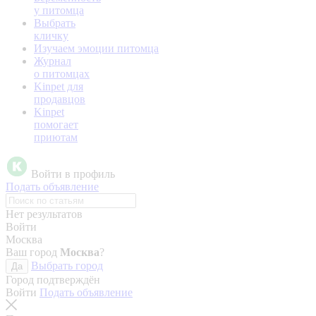
у питомца
Выбрать
кличку
Изучаем эмоции питомца
Журнал
о питомцах
Kinpet для
продавцов
Kinpet
помогает
приютам
Войти в профиль
Подать объявление
Нет результатов
Войти
Москва
Ваш город
Москва
?
Выбрать город
Да
Город подтверждён
Войти
Подать объявление