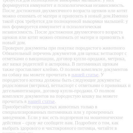
формируется иммунитет и психологическая независимость.
После достижения двухмесячного возраста щенков или котят
можно отнимать от матери и привозить в новый дом.Именно
такой срок требуется для полноценной выкормки малышей: у
них формируется иммунитет и психологическая
независимость. После достижения двухмесячного возраста
щенков или котят можно отнимать от матери и привозить в
новый дом.
Проверьте документы при покупке породистого животного
Обязательный перечень документов для щенка: ветпаспорт с
отметками о вакцинации, договор купли-продажи, метрика,
акт вязки родителей и актировка. В питомниках щенкам
также проставляют клеймо. О полном комплекте документов
на собаку вы можете прочитать в
нашей статье
.
У
породистого котика должны быть следующие документы:
родословная (метрика), ветпаспорт с отметками о прививках и
дегельминтизации, договор купли-продажи. О полном
комплекте документов на породистую кошку вы можете
прочитать в
нашей статье
.
Приобретайте породистых животных только в
специализированных питомниках или у проверенных
заводчиков. Если у вас есть подозрения на мошеннические
действия – сразу же сообщите нам.
Подробнее о том, как
выбрать здорового и чистокровного питомца, читайте в