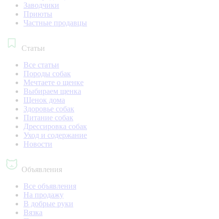
Заводчики
Приюты
Частные продавцы
Статьи
Все статьи
Породы собак
Мечтаете о щенке
Выбираем щенка
Щенок дома
Здоровье собак
Питание собак
Дрессировка собак
Уход и содержание
Новости
Объявления
Все объявления
На продажу
В добрые руки
Вязка