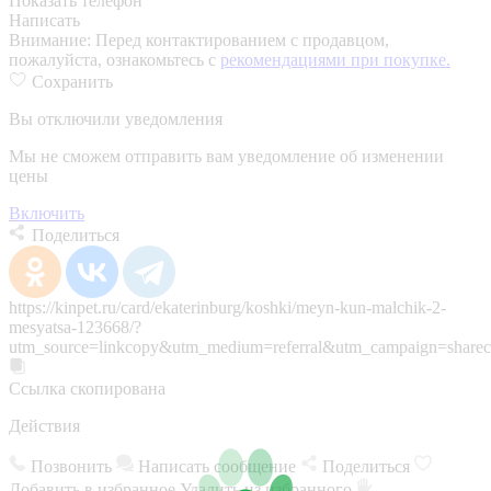
Показать телефон
Написать
Внимание:
Перед контактированием с продавцом,
пожалуйста, ознакомьтесь с
рекомендациями при покупке.
Сохранить
Вы отключили уведомления
Мы не сможем отправить вам уведомление об изменении
цены
Включить
Поделиться
https://kinpet.ru/card/ekaterinburg/koshki/meyn-kun-malchik-2-
mesyatsa-123668/?
utm_source=linkcopy&utm_medium=referral&utm_campaign=sharec
Ссылка скопирована
Действия
Позвонить
Написать сообщение
Поделиться
Добавить в избранное
Удалить из избранного