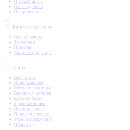
Потерявшиеся
От заводчиков
Из приютов
Каталог продавцов
Все продавцы
Заводчики
Приюты
Частные продавцы
Статьи
Все статьи
Породы кошек
Мечтаете о котенке
Выбираем котенка
Котенок дома
Здоровье кошек
Питание кошек
Поведение кошек
Уход и содержание
Новости