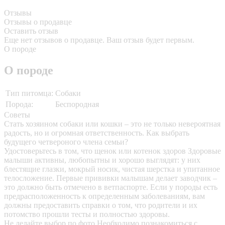
Отзывы
Отзывы о продавце
Оставить отзыв
Еще нет отзывов о продавце. Ваш отзыв будет первым.
О породе
О породе
Тип питомца:
Собаки
Порода:
Беспородная
Советы
Стать хозяином собаки или кошки – это не только невероятная
радость, но и огромная ответственность. Как выбрать
будущего четвероного члена семьи?
Удостоверьтесь в том, что щенок или котенок здоров
Здоровые
малыши активны, любопытны и хорошо выглядят: у них
блестящие глазки, мокрый носик, чистая шерстка и упитанное
телосложение. Первые прививки малышам делает заводчик –
это должно быть отмечено в ветпаспорте. Если у породы есть
предрасположенность к определенным заболеваниям, вам
должны предоставить справки о том, что родители и их
потомство прошли тесты и полностью здоровы.
Не делайте выбор по фото
Необходимо познакомиться с