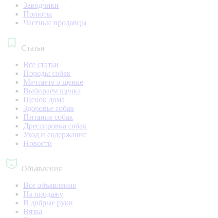
Заводчики
Приюты
Частные продавцы
Статьи
Все статьи
Породы собак
Мечтаете о щенке
Выбираем щенка
Щенок дома
Здоровье собак
Питание собак
Дрессировка собак
Уход и содержание
Новости
Объявления
Все объявления
На продажу
В добрые руки
Вязка