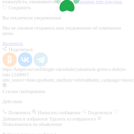
пожалуйста, ознакомьтесь с
рекомендациями при покупке.
Сохранить
Вы отключили уведомления
Мы не сможем отправить вам уведомление об изменении
цены
Включить
Поделиться
https://kinpet.ru/card/drugie-vla/sobaki/yakutenok-grem-v-dobrye-
ruki-124900/?
utm_source=linkcopy&utm_medium=referral&utm_campaign=sharec
Ссылка скопирована
Действия
Позвонить
Написать сообщение
Поделиться
Добавить в избранное
Удалить из избранного
Пожаловаться на объявление