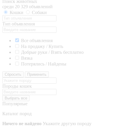
Поиск животных
среди 20 329 объявлений
Кошки
Собаки
Тип объявления
Все объявления
На продажу / Купить
Добрые руки / Взять бесплатно
Вязка
Потерялись / Найдены
Сбросить
Применить
Породы кошек
Выбрать все
Популярные
Каталог пород
Ничего не найдено
Укажите другую породу