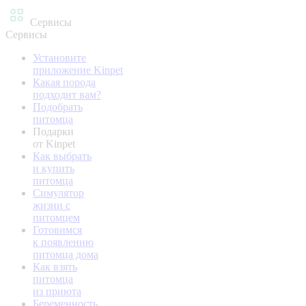
Сервисы
Сервисы
Установите
приложение Kinpet
Какая порода
подходит вам?
Подобрать
питомца
Подарки
от Kinpet
Как выбрать
и купить
питомца
Симулятор
жизни с
питомцем
Готовимся
к появлению
питомца дома
Как взять
питомца
из приюта
Беременность