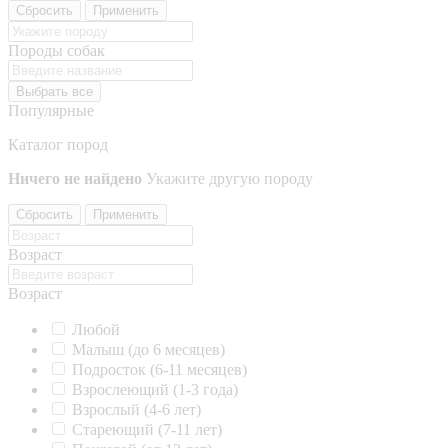
Сбросить
Применить
Породы собак
Выбрать все
Популярные
Каталог пород
Ничего не найдено
Укажите другую породу
Сбросить
Применить
Возраст
Возраст
Любой
Малыш (до 6 месяцев)
Подросток (6-11 месяцев)
Взрослеющий (1-3 года)
Взрослый (4-6 лет)
Стареющий (7-11 лет)