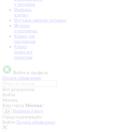
у питомца
Выбрать
кличку
Изучаем эмоции питомца
Журнал
о питомцах
Kinpet для
продавцов
Kinpet
помогает
приютам
Войти в профиль
Подать объявление
Нет результатов
Войти
Москва
Ваш город
Москва
?
Выбрать город
Да
Город подтверждён
Войти
Подать объявление