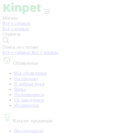
Москва
Всё о собаках
Всё о кошках
Сервисы
Поиск по статьям
Всё о собаках
Всё о кошках
Объявления
Все объявления
На продажу
В добрые руки
Вязка
Потерявшиеся
От заводчиков
Из приютов
Каталог продавцов
Все продавцы