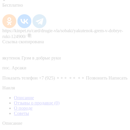
Бесплатно
https://kinpet.ru/card/drugie-vla/sobaki/yakutenok-grem-v-dobrye-
ruki-124900/
Ссылка скопирована
якутенок Грэм в добрые руки
пос. Арсаки
Показать телефон
+7 (925) ⚬⚬⚬ ⚬⚬ ⚬⚬
Позвонить
Написать
Наиля
Описание
Отзывы о продавце
(0)
О породе
Советы
Описание