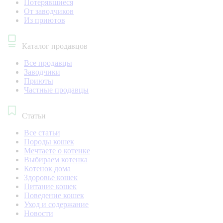
Потерявшиеся
От заводчиков
Из приютов
Каталог продавцов
Все продавцы
Заводчики
Приюты
Частные продавцы
Статьи
Все статьи
Породы кошек
Мечтаете о котенке
Выбираем котенка
Котенок дома
Здоровье кошек
Питание кошек
Поведение кошек
Уход и содержание
Новости