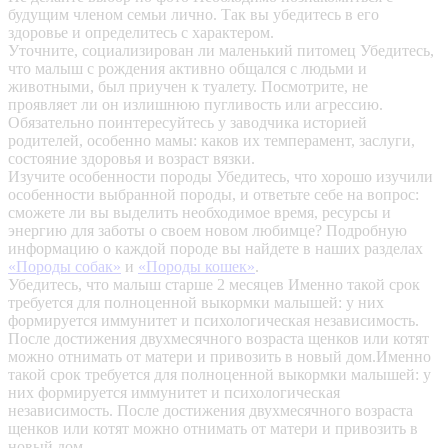
будущим членом семьи лично. Так вы убедитесь в его
здоровье и определитесь с характером.
Уточните, социализирован ли маленький питомец
Убедитесь,
что малыш с рождения активно общался с людьми и
животными, был приучен к туалету. Посмотрите, не
проявляет ли он излишнюю пугливость или агрессию.
Обязательно поинтересуйтесь у заводчика историей
родителей, особенно мамы: каков их темперамент, заслуги,
состояние здоровья и возраст вязки.
Изучите особенности породы
Убедитесь, что хорошо изучили
особенности выбранной породы, и ответьте себе на вопрос:
сможете ли вы выделить необходимое время, ресурсы и
энергию для заботы о своем новом любимце? Подробную
информацию о каждой породе вы найдете в наших разделах
«Породы собак»
и
«Породы кошек»
.
Убедитесь, что малыш старше 2 месяцев
Именно такой срок
требуется для полноценной выкормки малышей: у них
формируется иммунитет и психологическая независимость.
После достижения двухмесячного возраста щенков или котят
можно отнимать от матери и привозить в новый дом.Именно
такой срок требуется для полноценной выкормки малышей: у
них формируется иммунитет и психологическая
независимость. После достижения двухмесячного возраста
щенков или котят можно отнимать от матери и привозить в
новый дом.