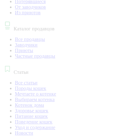
Потерявшиеся
От заводчиков
Из приютов
Каталог продавцов
Все продавцы
Заводчики
Приюты
Частные продавцы
Статьи
Все статьи
Породы кошек
Мечтаете о котенке
Выбираем котенка
Котенок дома
Здоровье кошек
Питание кошек
Поведение кошек
Уход и содержание
Новости