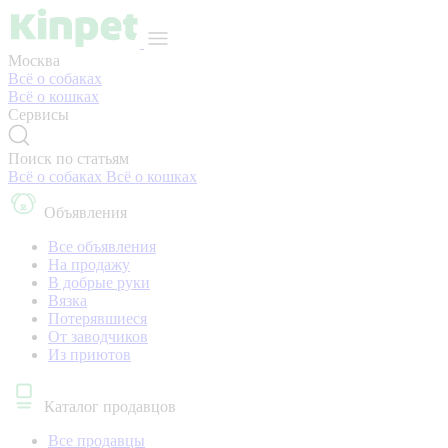
Москва
Всё о собаках
Всё о кошках
Сервисы
Поиск по статьям
Всё о собаках
Всё о кошках
Объявления
Все объявления
На продажу
В добрые руки
Вязка
Потерявшиеся
От заводчиков
Из приютов
Каталог продавцов
Все продавцы