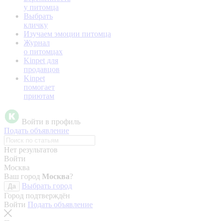
у питомца
Выбрать
кличку
Изучаем эмоции питомца
Журнал
о питомцах
Kinpet для
продавцов
Kinpet
помогает
приютам
Войти в профиль
Подать объявление
Нет результатов
Войти
Москва
Ваш город
Москва
?
Выбрать город
Да
Город подтверждён
Войти
Подать объявление