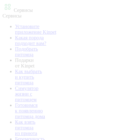
Сервисы
Сервисы
Установите
приложение Kinpet
Какая порода
подходит вам?
Подобрать
питомца
Подарки
от Kinpet
Как выбрать
и купить
питомца
Симулятор
жизни с
питомцем
Готовимся
к появлению
питомца дома
Как взять
питомца
из приюта
Беременность