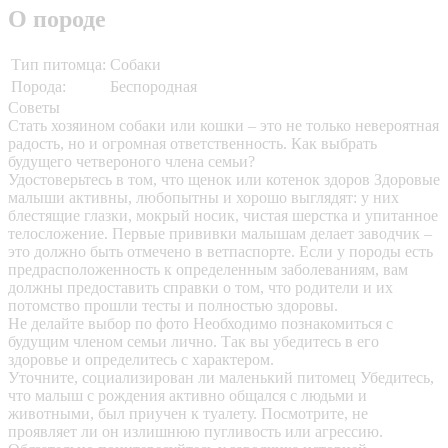
О породе
Тип питомца:
Собаки
Порода:
Беспородная
Советы
Стать хозяином собаки или кошки – это не только невероятная
радость, но и огромная ответственность. Как выбрать
будущего четвероного члена семьи?
Удостоверьтесь в том, что щенок или котенок здоров
Здоровые
малыши активны, любопытны и хорошо выглядят: у них
блестящие глазки, мокрый носик, чистая шерстка и упитанное
телосложение. Первые прививки малышам делает заводчик –
это должно быть отмечено в ветпаспорте. Если у породы есть
предрасположенность к определенным заболеваниям, вам
должны предоставить справки о том, что родители и их
потомство прошли тесты и полностью здоровы.
Не делайте выбор по фото
Необходимо познакомиться с
будущим членом семьи лично. Так вы убедитесь в его
здоровье и определитесь с характером.
Уточните, социализирован ли маленький питомец
Убедитесь,
что малыш с рождения активно общался с людьми и
животными, был приучен к туалету. Посмотрите, не
проявляет ли он излишнюю пугливость или агрессию.