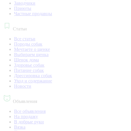
Заводчики
Приюты
Частные продавцы
Статьи
Все статьи
Породы собак
Мечтаете о щенке
Выбираем щенка
Щенок дома
Здоровье собак
Питание собак
Дрессировка собак
Уход и содержание
Новости
Объявления
Все объявления
На продажу
В добрые руки
Вязка