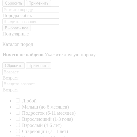
Сбросить
Применить
Породы собак
Выбрать все
Популярные
Каталог пород
Ничего не найдено
Укажите другую породу
Сбросить
Применить
Возраст
Возраст
Любой
Малыш (до 6 месяцев)
Подросток (6-11 месяцев)
Взрослеющий (1-3 года)
Взрослый (4-6 лет)
Стареющий (7-11 лет)