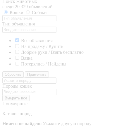
Поиск животных
среди 20 329 объявлений
Кошки
Собаки
Тип объявления
Все объявления
На продажу / Купить
Добрые руки / Взять бесплатно
Вязка
Потерялись / Найдены
Сбросить
Применить
Породы кошек
Выбрать все
Популярные
Каталог пород
Ничего не найдено
Укажите другую породу