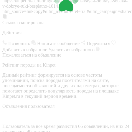
https://kinpet.ru/card/drugie-vla/sobaki/krasivaya-i-dobraya-sobaka-
v-dobrye-ruki-besplatno-101415/?
utm_source=linkcopy&utm_medium=referral&utm_campaign=sharec
Ссылка скопирована
Действия
Позвонить
Написать сообщение
Поделиться
Добавить в избранное
Удалить из избранного
Пожаловаться на объявление
Рейтинг породы на Kinpet
Данный рейтинг формируется на основе частоты
упоминаний, поиска породы посетителями на сайте,
посещаемости объявлений и других параметрах, которые
помогают определить популярность породы на площадке
Kinpet.ru в текущий период времени.
Объявления пользователя
Пользователь за все время разместил 66 объявлений, из них 24
завершены, 49 активны.