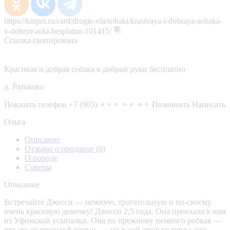
https://kinpet.ru/card/drugie-vla/sobaki/krasivaya-i-dobraya-sobaka-
v-dobrye-ruki-besplatno-101415/
Ссылка скопирована
Красивая и добрая собака в добрые руки бесплатно
д. Ратьково
Показать телефон
+7 (905) ⚬⚬⚬ ⚬⚬ ⚬⚬
Позвонить
Написать
Ольга
Описание
Отзывы о продавце
(0)
О породе
Советы
Описание
Встречайте Джесси — нежную, трогательную и по-своему
очень красивую девочку! Джесси 2,5 года. Она приехала к нам
из Уфимской усыпалки. Она по прежнему немного робкая —
это эхо её прошлой жизни, — но в ней столько тепла, что,