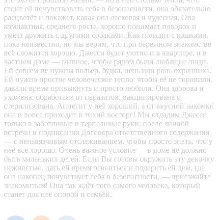
стоит ей почувствовать себя в безопасности, она обязательно
расцветёт и покажет, какая она ласковая и чудесная. Она
компактная, среднего роста, хорошо понимает поводок и
умеет дружить с другими собаками. Как поладит с кошками,
пока неизвестно, но мы верим, что при бережном знакомстве
всё сложится хорошо. Джесси будет уютно и в квартире, и в
частном доме — главное, чтобы рядом были любящие люди.
Ей совсем не нужны вольер, будка, цепь или роль охранника.
Ей нужно простое человеческое тепло: чтобы её не торопили,
давали время привыкнуть и просто любили. Она здорова и
ухожена: обработана от паразитов, вакцинирована и
стерилизована. Аппетит у неё хороший, а от вкусной лакомки
она и вовсе приходит в тихий восторг! Мы отдадим Джесси
только в заботливые и терпеливые руки: после личной
встречи и подписания Договора ответственного содержания
— с ненавязчивым отслеживанием, чтобы просто знать, что у
неё всё хорошо. Очень важное условие — в доме не должно
быть маленьких детей. Если Вы готовы окружить эту девочку
нежностью, дать ей время освоиться и подарить ей дом, где
она наконец почувствует себя в безопасности, — приезжайте
знакомиться! Она так ждёт того самого человека, который
станет для неё опорой и семьёй.