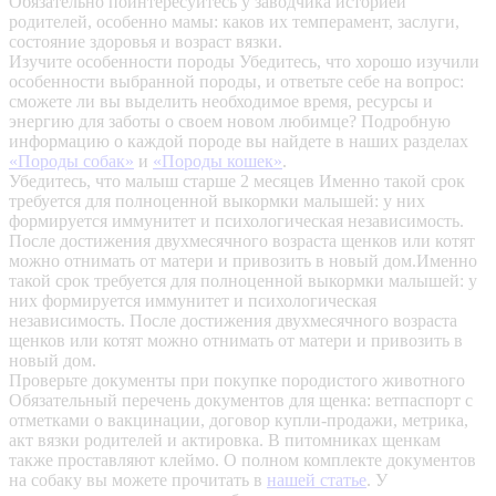
Обязательно поинтересуйтесь у заводчика историей
родителей, особенно мамы: каков их темперамент, заслуги,
состояние здоровья и возраст вязки.
Изучите особенности породы
Убедитесь, что хорошо изучили
особенности выбранной породы, и ответьте себе на вопрос:
сможете ли вы выделить необходимое время, ресурсы и
энергию для заботы о своем новом любимце? Подробную
информацию о каждой породе вы найдете в наших разделах
«Породы собак»
и
«Породы кошек»
.
Убедитесь, что малыш старше 2 месяцев
Именно такой срок
требуется для полноценной выкормки малышей: у них
формируется иммунитет и психологическая независимость.
После достижения двухмесячного возраста щенков или котят
можно отнимать от матери и привозить в новый дом.Именно
такой срок требуется для полноценной выкормки малышей: у
них формируется иммунитет и психологическая
независимость. После достижения двухмесячного возраста
щенков или котят можно отнимать от матери и привозить в
новый дом.
Проверьте документы при покупке породистого животного
Обязательный перечень документов для щенка: ветпаспорт с
отметками о вакцинации, договор купли-продажи, метрика,
акт вязки родителей и актировка. В питомниках щенкам
также проставляют клеймо. О полном комплекте документов
на собаку вы можете прочитать в
нашей статье
.
У