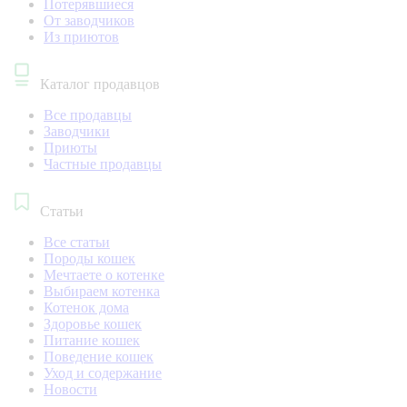
Потерявшиеся
От заводчиков
Из приютов
Каталог продавцов
Все продавцы
Заводчики
Приюты
Частные продавцы
Статьи
Все статьи
Породы кошек
Мечтаете о котенке
Выбираем котенка
Котенок дома
Здоровье кошек
Питание кошек
Поведение кошек
Уход и содержание
Новости