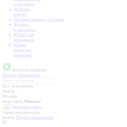
у питомца
Выбрать
кличку
Изучаем эмоции питомца
Журнал
о питомцах
Kinpet для
продавцов
Kinpet
помогает
приютам
Войти в профиль
Подать объявление
Нет результатов
Войти
Москва
Ваш город
Москва
?
Выбрать город
Да
Город подтверждён
Войти
Подать объявление