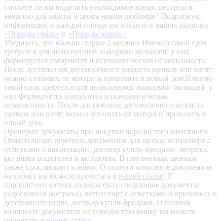
сможете ли вы выделить необходимое время, ресурсы и
энергию для заботы о своем новом любимце? Подробную
информацию о каждой породе вы найдете в наших разделах
«Породы собак»
и
«Породы кошек»
.
Убедитесь, что малыш старше 2 месяцев
Именно такой срок
требуется для полноценной выкормки малышей: у них
формируется иммунитет и психологическая независимость.
После достижения двухмесячного возраста щенков или котят
можно отнимать от матери и привозить в новый дом.Именно
такой срок требуется для полноценной выкормки малышей: у
них формируется иммунитет и психологическая
независимость. После достижения двухмесячного возраста
щенков или котят можно отнимать от матери и привозить в
новый дом.
Проверьте документы при покупке породистого животного
Обязательный перечень документов для щенка: ветпаспорт с
отметками о вакцинации, договор купли-продажи, метрика,
акт вязки родителей и актировка. В питомниках щенкам
также проставляют клеймо. О полном комплекте документов
на собаку вы можете прочитать в
нашей статье
.
У
породистого котика должны быть следующие документы:
родословная (метрика), ветпаспорт с отметками о прививках и
дегельминтизации, договор купли-продажи. О полном
комплекте документов на породистую кошку вы можете
прочитать в
нашей статье
.