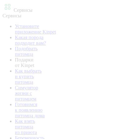
Сервисы
Сервисы
Установите
приложение Kinpet
Какая порода
подходит вам?
Подобрать
питомца
Подарки
от Kinpet
Как выбрать
и купить
питомца
Симулятор
жизни с
питомцем
Готовимся
к появлению
питомца дома
Как взять
питомца
из приюта
Беременность