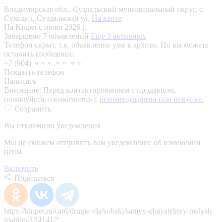
Владимирская обл., Суздальский муниципальный округ, с.
Суходол, Суздальская ул.
На карте
На Kinpet c июня 2026 г.
Завершено 7 объявлений
Еще 3 активных
Телефон скрыт, т.к. объявление уже в архиве. Но вы можете
оставить сообщение.
+7 (904) ⚬⚬⚬ ⚬⚬ ⚬⚬
Показать телефон
Написать
Внимание:
Перед контактированием с продавцом,
пожалуйста, ознакомьтесь с
рекомендациями при покупке.
Сохранить
Вы отключили уведомления
Мы не сможем отправить вам уведомление об изменении
цены
Включить
Поделиться
https://kinpet.ru/card/drugie-vla/sobaki/samyy-obayatelnyy-malysh-
maltipu-124141/?