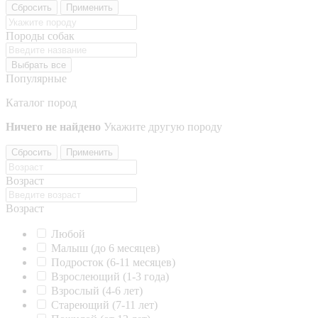
Сбросить
Применить
Породы собак
Выбрать все
Популярные
Каталог пород
Ничего не найдено
Укажите другую породу
Сбросить
Применить
Возраст
Возраст
Любой
Малыш (до 6 месяцев)
Подросток (6-11 месяцев)
Взрослеющий (1-3 года)
Взрослый (4-6 лет)
Стареющий (7-11 лет)