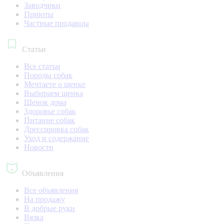
Заводчики
Приюты
Частные продавцы
Статьи
Все статьи
Породы собак
Мечтаете о щенке
Выбираем щенка
Щенок дома
Здоровье собак
Питание собак
Дрессировка собак
Уход и содержание
Новости
Объявления
Все объявления
На продажу
В добрые руки
Вязка