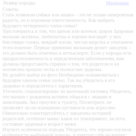
Размер породы:
Маленькие
Советы
Стать хозяином собаки или кошки – это не только невероятная
радость, но и огромная ответственность. Как выбрать
будущего четвероного члена семьи?
Удостоверьтесь в том, что щенок или котенок здоров
Здоровые
малыши активны, любопытны и хорошо выглядят: у них
блестящие глазки, мокрый носик, чистая шерстка и упитанное
телосложение. Первые прививки малышам делает заводчик –
это должно быть отмечено в ветпаспорте. Если у породы есть
предрасположенность к определенным заболеваниям, вам
должны предоставить справки о том, что родители и их
потомство прошли тесты и полностью здоровы.
Не делайте выбор по фото
Необходимо познакомиться с
будущим членом семьи лично. Так вы убедитесь в его
здоровье и определитесь с характером.
Уточните, социализирован ли маленький питомец
Убедитесь,
что малыш с рождения активно общался с людьми и
животными, был приучен к туалету. Посмотрите, не
проявляет ли он излишнюю пугливость или агрессию.
Обязательно поинтересуйтесь у заводчика историей
родителей, особенно мамы: каков их темперамент, заслуги,
состояние здоровья и возраст вязки.
Изучите особенности породы
Убедитесь, что хорошо изучили
особенности выбранной породы, и ответьте себе на вопрос: