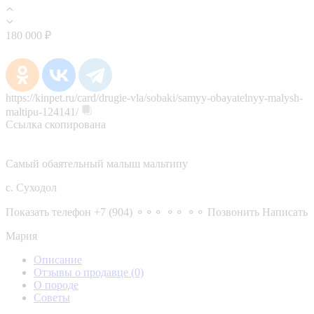
180 000 ₽
https://kinpet.ru/card/drugie-vla/sobaki/samyy-obayatelnyy-malysh-
maltipu-124141/
Ссылка скопирована
Самый обаятельный малыш мальтипу
с. Суходол
Показать телефон
+7 (904) ⚬⚬⚬ ⚬⚬ ⚬⚬
Позвонить
Написать
Мария
Описание
Отзывы о продавце
(0)
О породе
Советы