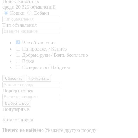
Поиск животных
среди 20 329 объявлений
Кошки
Собаки
Тип объявления
Все объявления
На продажу / Купить
Добрые руки / Взять бесплатно
Вязка
Потерялись / Найдены
Сбросить
Применить
Породы кошек
Выбрать все
Популярные
Каталог пород
Ничего не найдено
Укажите другую породу