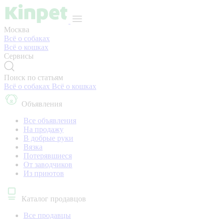
Москва
Всё о собаках
Всё о кошках
Сервисы
Поиск по статьям
Всё о собаках
Всё о кошках
Объявления
Все объявления
На продажу
В добрые руки
Вязка
Потерявшиеся
От заводчиков
Из приютов
Каталог продавцов
Все продавцы