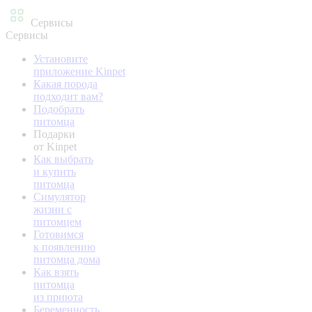
Сервисы
Сервисы
Установите
приложение Kinpet
Какая порода
подходит вам?
Подобрать
питомца
Подарки
от Kinpet
Как выбрать
и купить
питомца
Симулятор
жизни с
питомцем
Готовимся
к появлению
питомца дома
Как взять
питомца
из приюта
Беременность