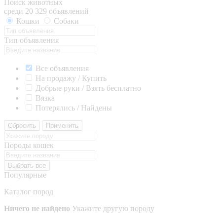
Поиск животных
среди 20 329 объявлений
Кошки
Собаки
Тип объявления
Все объявления
На продажу / Купить
Добрые руки / Взять бесплатно
Вязка
Потерялись / Найдены
Сбросить
Применить
Породы кошек
Выбрать все
Популярные
Каталог пород
Ничего не найдено
Укажите другую породу