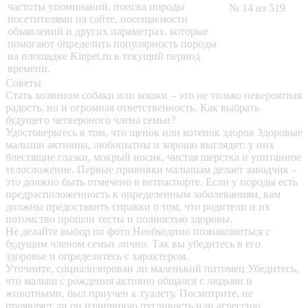
частоты упоминаний, поиска породы
№ 14 из 519
посетителями на сайте, посещаемости
объявлений и других параметрах, которые
помогают определить популярность породы
на площадке Kinpet.ru в текущий период
времени.
Советы
Стать хозяином собаки или кошки – это не только невероятная
радость, но и огромная ответственность. Как выбрать
будущего четвероного члена семьи?
Удостоверьтесь в том, что щенок или котенок здоров
Здоровые
малыши активны, любопытны и хорошо выглядят: у них
блестящие глазки, мокрый носик, чистая шерстка и упитанное
телосложение. Первые прививки малышам делает заводчик –
это должно быть отмечено в ветпаспорте. Если у породы есть
предрасположенность к определенным заболеваниям, вам
должны предоставить справки о том, что родители и их
потомство прошли тесты и полностью здоровы.
Не делайте выбор по фото
Необходимо познакомиться с
будущим членом семьи лично. Так вы убедитесь в его
здоровье и определитесь с характером.
Уточните, социализирован ли маленький питомец
Убедитесь,
что малыш с рождения активно общался с людьми и
животными, был приучен к туалету. Посмотрите, не
проявляет ли он излишнюю пугливость или агрессию.