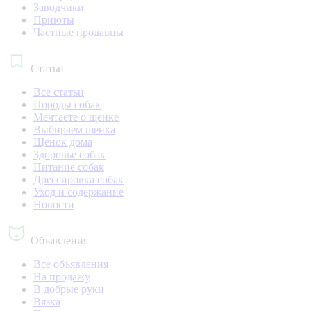
Заводчики
Приюты
Частные продавцы
Статьи
Все статьи
Породы собак
Мечтаете о щенке
Выбираем щенка
Щенок дома
Здоровье собак
Питание собак
Дрессировка собак
Уход и содержание
Новости
Объявления
Все объявления
На продажу
В добрые руки
Вязка