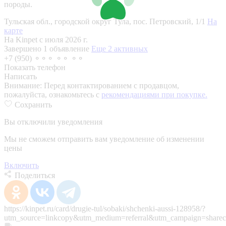
породы.
Тульская обл., городской округ Тула, пос. Петровский, 1/1
На
карте
На Kinpet c июля 2026 г.
Завершено 1 объявление
Еще 2 активных
+7 (950) ⚬⚬⚬ ⚬⚬ ⚬⚬
Показать телефон
Написать
Внимание:
Перед контактированием с продавцом,
пожалуйста, ознакомьтесь с
рекомендациями при покупке.
Сохранить
Вы отключили уведомления
Мы не сможем отправить вам уведомление об изменении
цены
Включить
Поделиться
https://kinpet.ru/card/drugie-tul/sobaki/shchenki-aussi-128958/?
utm_source=linkcopy&utm_medium=referral&utm_campaign=sharec