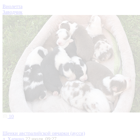
Виолетта
Заводчик
10
Щенки австралийской овчарки (аусси)
д. Харино
22 июля, 09:27