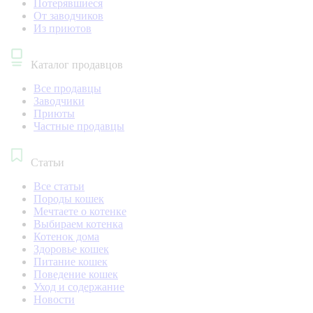
Потерявшиеся
От заводчиков
Из приютов
Каталог продавцов
Все продавцы
Заводчики
Приюты
Частные продавцы
Статьи
Все статьи
Породы кошек
Мечтаете о котенке
Выбираем котенка
Котенок дома
Здоровье кошек
Питание кошек
Поведение кошек
Уход и содержание
Новости