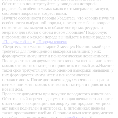
Обязательно поинтересуйтесь у заводчика историей
родителей, особенно мамы: каков их темперамент, заслуги,
состояние здоровья и возраст вязки.
Изучите особенности породы
Убедитесь, что хорошо изучили
особенности выбранной породы, и ответьте себе на вопрос:
сможете ли вы выделить необходимое время, ресурсы и
энергию для заботы о своем новом любимце? Подробную
информацию о каждой породе вы найдете в наших разделах
«Породы собак»
и
«Породы кошек»
.
Убедитесь, что малыш старше 2 месяцев
Именно такой срок
требуется для полноценной выкормки малышей: у них
формируется иммунитет и психологическая независимость.
После достижения двухмесячного возраста щенков или котят
можно отнимать от матери и привозить в новый дом.Именно
такой срок требуется для полноценной выкормки малышей: у
них формируется иммунитет и психологическая
независимость. После достижения двухмесячного возраста
щенков или котят можно отнимать от матери и привозить в
новый дом.
Проверьте документы при покупке породистого животного
Обязательный перечень документов для щенка: ветпаспорт с
отметками о вакцинации, договор купли-продажи, метрика,
акт вязки родителей и актировка. В питомниках щенкам
также проставляют клеймо. О полном комплекте документов
на собаку вы можете прочитать в
нашей статье
.
У