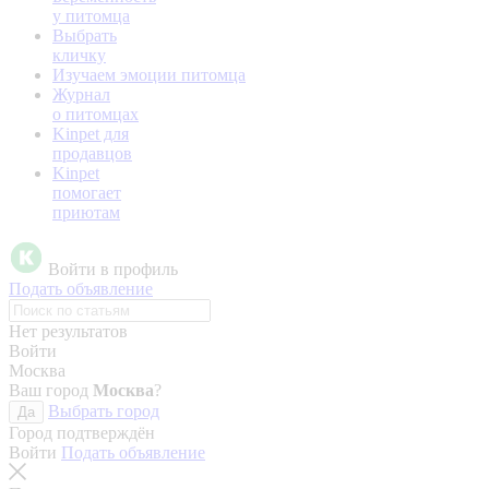
у питомца
Выбрать
кличку
Изучаем эмоции питомца
Журнал
о питомцах
Kinpet для
продавцов
Kinpet
помогает
приютам
Войти в профиль
Подать объявление
Нет результатов
Войти
Москва
Ваш город
Москва
?
Выбрать город
Да
Город подтверждён
Войти
Подать объявление