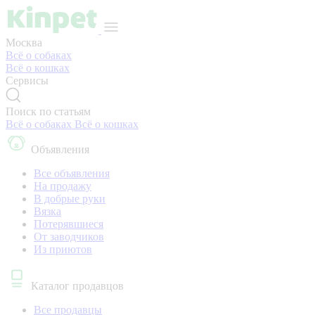
Москва
Всё о собаках
Всё о кошках
Сервисы
Поиск по статьям
Всё о собаках
Всё о кошках
Объявления
Все объявления
На продажу
В добрые руки
Вязка
Потерявшиеся
От заводчиков
Из приютов
Каталог продавцов
Все продавцы