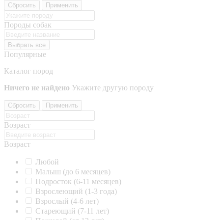
Сбросить
Применить
Породы собак
Выбрать все
Популярные
Каталог пород
Ничего не найдено
Укажите другую породу
Сбросить
Применить
Возраст
Возраст
Любой
Малыш (до 6 месяцев)
Подросток (6-11 месяцев)
Взрослеющий (1-3 года)
Взрослый (4-6 лет)
Стареющий (7-11 лет)