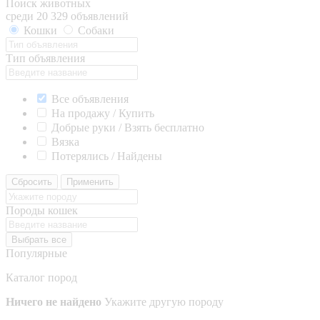
Поиск животных
среди 20 329 объявлений
Кошки
Собаки
Тип объявления
Все объявления
На продажу / Купить
Добрые руки / Взять бесплатно
Вязка
Потерялись / Найдены
Сбросить
Применить
Породы кошек
Выбрать все
Популярные
Каталог пород
Ничего не найдено
Укажите другую породу