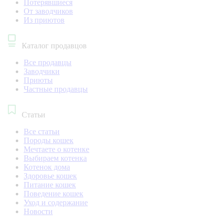
Потерявшиеся
От заводчиков
Из приютов
Каталог продавцов
Все продавцы
Заводчики
Приюты
Частные продавцы
Статьи
Все статьи
Породы кошек
Мечтаете о котенке
Выбираем котенка
Котенок дома
Здоровье кошек
Питание кошек
Поведение кошек
Уход и содержание
Новости