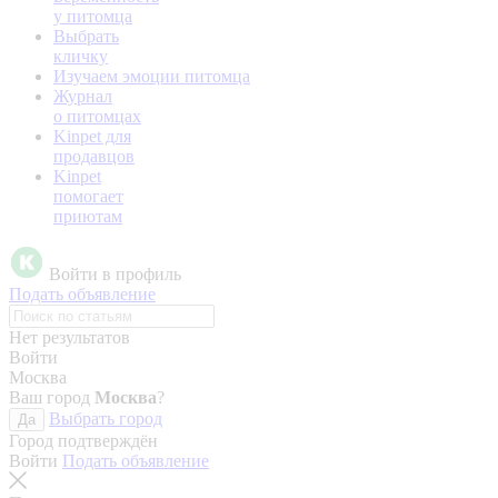
у питомца
Выбрать
кличку
Изучаем эмоции питомца
Журнал
о питомцах
Kinpet для
продавцов
Kinpet
помогает
приютам
Войти в профиль
Подать объявление
Нет результатов
Войти
Москва
Ваш город
Москва
?
Выбрать город
Да
Город подтверждён
Войти
Подать объявление