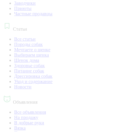
Заводчики
Приюты
Частные продавцы
Статьи
Все статьи
Породы собак
Мечтаете о щенке
Выбираем щенка
Щенок дома
Здоровье собак
Питание собак
Дрессировка собак
Уход и содержание
Новости
Объявления
Все объявления
На продажу
В добрые руки
Вязка