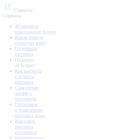
Сервисы
Сервисы
Установите
приложение Kinpet
Какая порода
подходит вам?
Подобрать
питомца
Подарки
от Kinpet
Как выбрать
и купить
питомца
Симулятор
жизни с
питомцем
Готовимся
к появлению
питомца дома
Как взять
питомца
из приюта
Беременность