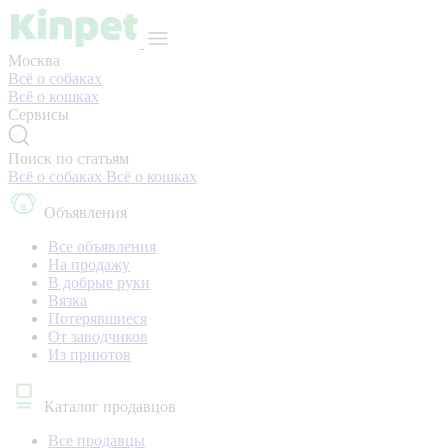
Москва
Всё о собаках
Всё о кошках
Сервисы
Поиск по статьям
Всё о собаках
Всё о кошках
Объявления
Все объявления
На продажу
В добрые руки
Вязка
Потерявшиеся
От заводчиков
Из приютов
Каталог продавцов
Все продавцы