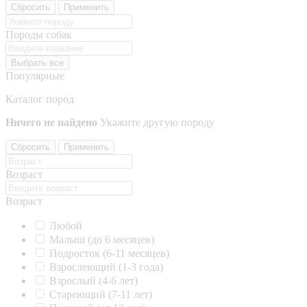
Сбросить
Применить
Породы собак
Выбрать все
Популярные
Каталог пород
Ничего не найдено
Укажите другую породу
Сбросить
Применить
Возраст
Возраст
Любой
Малыш (до 6 месяцев)
Подросток (6-11 месяцев)
Взрослеющий (1-3 года)
Взрослый (4-6 лет)
Стареющий (7-11 лет)