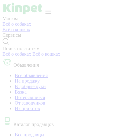
Москва
Всё о собаках
Всё о кошках
Сервисы
Поиск по статьям
Всё о собаках
Всё о кошках
Объявления
Все объявления
На продажу
В добрые руки
Вязка
Потерявшиеся
От заводчиков
Из приютов
Каталог продавцов
Все продавцы