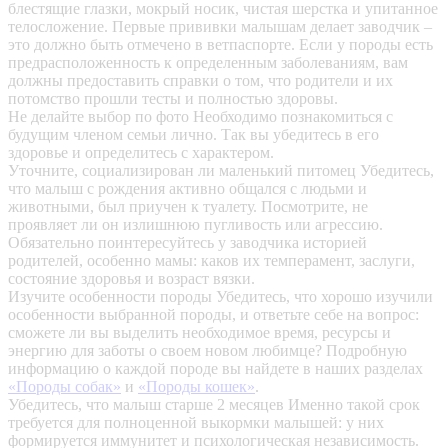
блестящие глазки, мокрый носик, чистая шерстка и упитанное
телосложение. Первые прививки малышам делает заводчик –
это должно быть отмечено в ветпаспорте. Если у породы есть
предрасположенность к определенным заболеваниям, вам
должны предоставить справки о том, что родители и их
потомство прошли тесты и полностью здоровы.
Не делайте выбор по фото
Необходимо познакомиться с
будущим членом семьи лично. Так вы убедитесь в его
здоровье и определитесь с характером.
Уточните, социализирован ли маленький питомец
Убедитесь,
что малыш с рождения активно общался с людьми и
животными, был приучен к туалету. Посмотрите, не
проявляет ли он излишнюю пугливость или агрессию.
Обязательно поинтересуйтесь у заводчика историей
родителей, особенно мамы: каков их темперамент, заслуги,
состояние здоровья и возраст вязки.
Изучите особенности породы
Убедитесь, что хорошо изучили
особенности выбранной породы, и ответьте себе на вопрос:
сможете ли вы выделить необходимое время, ресурсы и
энергию для заботы о своем новом любимце? Подробную
информацию о каждой породе вы найдете в наших разделах
«Породы собак»
и
«Породы кошек»
.
Убедитесь, что малыш старше 2 месяцев
Именно такой срок
требуется для полноценной выкормки малышей: у них
формируется иммунитет и психологическая независимость.