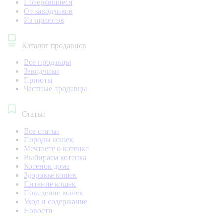
Потерявшиеся
От заводчиков
Из приютов
Каталог продавцов
Все продавцы
Заводчики
Приюты
Частные продавцы
Статьи
Все статьи
Породы кошек
Мечтаете о котенке
Выбираем котенка
Котенок дома
Здоровье кошек
Питание кошек
Поведение кошек
Уход и содержание
Новости