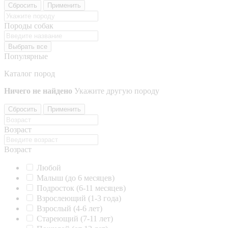
Сбросить
Применить
Породы собак
Выбрать все
Популярные
Каталог пород
Ничего не найдено
Укажите другую породу
Сбросить
Применить
Возраст
Возраст
Любой
Малыш (до 6 месяцев)
Подросток (6-11 месяцев)
Взрослеющий (1-3 года)
Взрослый (4-6 лет)
Стареющий (7-11 лет)