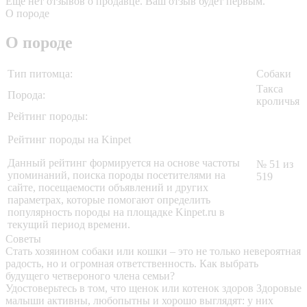
Еще нет отзывов о продавце. Ваш отзыв будет первым.
О породе
О породе
Тип питомца:
Собаки
Такса
Порода:
кроличья
Рейтинг породы:
Рейтинг породы на Kinpet
Данный рейтинг формируется на основе частоты
№ 51 из
упоминаний, поиска породы посетителями на
519
сайте, посещаемости объявлений и других
параметрах, которые помогают определить
популярность породы на площадке Kinpet.ru в
текущий период времени.
Советы
Стать хозяином собаки или кошки – это не только невероятная
радость, но и огромная ответственность. Как выбрать
будущего четвероного члена семьи?
Удостоверьтесь в том, что щенок или котенок здоров
Здоровые
малыши активны, любопытны и хорошо выглядят: у них