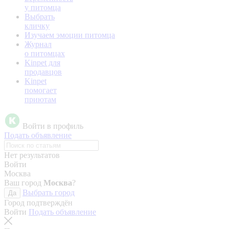
у питомца
Выбрать
кличку
Изучаем эмоции питомца
Журнал
о питомцах
Kinpet для
продавцов
Kinpet
помогает
приютам
Войти в профиль
Подать объявление
Нет результатов
Войти
Москва
Ваш город
Москва
?
Выбрать город
Да
Город подтверждён
Войти
Подать объявление