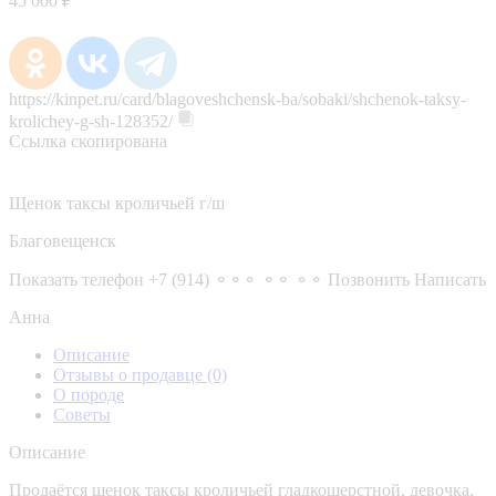
45 000 ₽
https://kinpet.ru/card/blagoveshchensk-ba/sobaki/shchenok-taksy-
krolichey-g-sh-128352/
Ссылка скопирована
Щенок таксы кроличьей г/ш
Благовещенск
Показать телефон
+7 (914) ⚬⚬⚬ ⚬⚬ ⚬⚬
Позвонить
Написать
Анна
Описание
Отзывы о продавце
(0)
О породе
Советы
Описание
Продаётся щенок таксы кроличьей гладкошерстной, девочка,