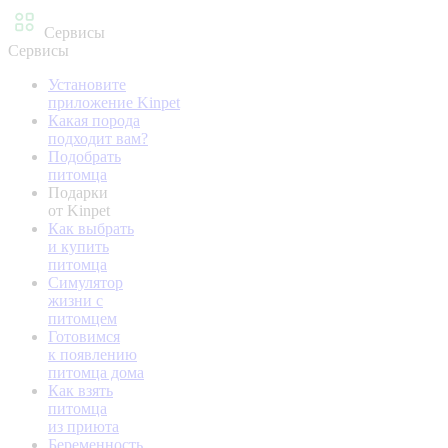
Сервисы
Сервисы
Установите
приложение Kinpet
Какая порода
подходит вам?
Подобрать
питомца
Подарки
от Kinpet
Как выбрать
и купить
питомца
Симулятор
жизни с
питомцем
Готовимся
к появлению
питомца дома
Как взять
питомца
из приюта
Беременность