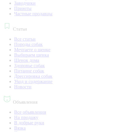
Заводчики
Приюты
Частные продавцы
Статьи
Все статьи
Породы собак
Мечтаете о щенке
Выбираем щенка
Щенок дома
Здоровье собак
Питание собак
Дрессировка собак
Уход и содержание
Новости
Объявления
Все объявления
На продажу
В добрые руки
Вязка