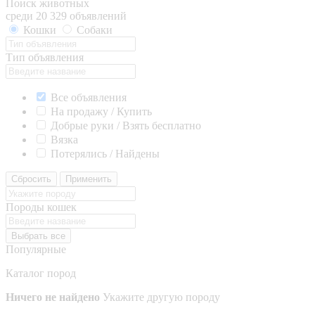
Поиск животных
среди 20 329 объявлений
Кошки
Собаки
Тип объявления
Все объявления
На продажу / Купить
Добрые руки / Взять бесплатно
Вязка
Потерялись / Найдены
Сбросить
Применить
Породы кошек
Выбрать все
Популярные
Каталог пород
Ничего не найдено
Укажите другую породу