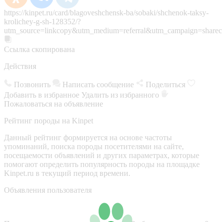
https://kinpet.ru/card/blagoveshchensk-ba/sobaki/shchenok-taksy-
krolichey-g-sh-128352/?
utm_source=linkcopy&utm_medium=referral&utm_campaign=sharec
Ссылка скопирована
Действия
Позвонить
Написать сообщение
Поделиться
Добавить в избранное
Удалить из избранного
Пожаловаться на объявление
Рейтинг породы на Kinpet
Данный рейтинг формируется на основе частоты
упоминаний, поиска породы посетителями на сайте,
посещаемости объявлений и других параметрах, которые
помогают определить популярность породы на площадке
Kinpet.ru в текущий период времени.
Объявления пользователя