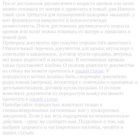
После достижения двухмесячного возраста щенков или котят
можно отнимать от матери и привозить в новый дом.Именно
такой срок требуется для полноценной выкормки малышей: у
них формируется иммунитет и психологическая
независимость. После достижения двухмесячного возраста
щенков или котят можно отнимать от матери и привозить в
новый дом.
Проверьте документы при покупке породистого животного
Обязательный перечень документов для щенка: ветпаспорт с
отметками о вакцинации, договор купли-продажи, метрика,
акт вязки родителей и актировка. В питомниках щенкам
также проставляют клеймо. О полном комплекте документов
на собаку вы можете прочитать в
нашей статье
.
У
породистого котика должны быть следующие документы:
родословная (метрика), ветпаспорт с отметками о прививках и
дегельминтизации, договор купли-продажи. О полном
комплекте документов на породистую кошку вы можете
прочитать в
нашей статье
.
Приобретайте породистых животных только в
специализированных питомниках или у проверенных
заводчиков. Если у вас есть подозрения на мошеннические
действия – сразу же сообщите нам.
Подробнее о том, как
выбрать здорового и чистокровного питомца, читайте в
наших статьях: