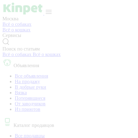
Москва
Всё о собаках
Всё о кошках
Сервисы
Поиск по статьям
Всё о собаках
Всё о кошках
Объявления
Все объявления
На продажу
В добрые руки
Вязка
Потерявшиеся
От заводчиков
Из приютов
Каталог продавцов
Все продавцы