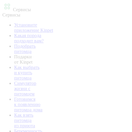
Сервисы
Сервисы
Установите
приложение Kinpet
Какая порода
подходит вам?
Подобрать
питомца
Подарки
от Kinpet
Как выбрать
и купить
питомца
Симулятор
жизни с
питомцем
Готовимся
к появлению
питомца дома
Как взять
питомца
из приюта
Беременность