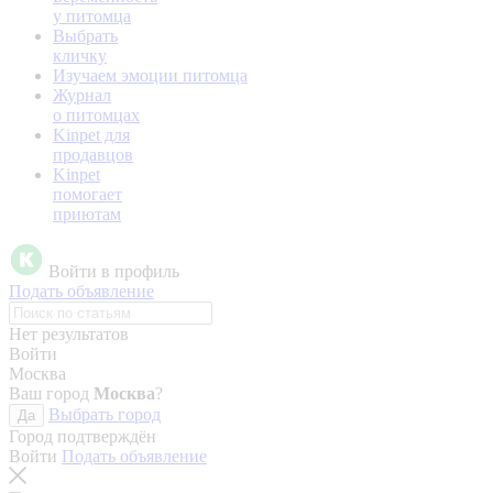
у питомца
Выбрать
кличку
Изучаем эмоции питомца
Журнал
о питомцах
Kinpet для
продавцов
Kinpet
помогает
приютам
Войти в профиль
Подать объявление
Нет результатов
Войти
Москва
Ваш город
Москва
?
Выбрать город
Да
Город подтверждён
Войти
Подать объявление