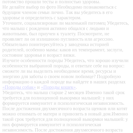
потомство прошли тесты и полностью здоровы.
Не делайте выбор по фото
Необходимо познакомиться с
будущим членом семьи лично. Так вы убедитесь в его
здоровье и определитесь с характером.
Уточните, социализирован ли маленький питомец
Убедитесь,
что малыш с рождения активно общался с людьми и
животными, был приучен к туалету. Посмотрите, не
проявляет ли он излишнюю пугливость или агрессию.
Обязательно поинтересуйтесь у заводчика историей
родителей, особенно мамы: каков их темперамент, заслуги,
состояние здоровья и возраст вязки.
Изучите особенности породы
Убедитесь, что хорошо изучили
особенности выбранной породы, и ответьте себе на вопрос:
сможете ли вы выделить необходимое время, ресурсы и
энергию для заботы о своем новом любимце? Подробную
информацию о каждой породе вы найдете в наших разделах
«Породы собак»
и
«Породы кошек»
.
Убедитесь, что малыш старше 2 месяцев
Именно такой срок
требуется для полноценной выкормки малышей: у них
формируется иммунитет и психологическая независимость.
После достижения двухмесячного возраста щенков или котят
можно отнимать от матери и привозить в новый дом.Именно
такой срок требуется для полноценной выкормки малышей: у
них формируется иммунитет и психологическая
независимость. После достижения двухмесячного возраста