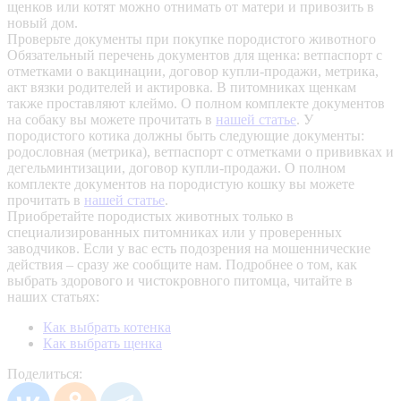
щенков или котят можно отнимать от матери и привозить в
новый дом.
Проверьте документы при покупке породистого животного
Обязательный перечень документов для щенка: ветпаспорт с
отметками о вакцинации, договор купли-продажи, метрика,
акт вязки родителей и актировка. В питомниках щенкам
также проставляют клеймо. О полном комплекте документов
на собаку вы можете прочитать в
нашей статье
.
У
породистого котика должны быть следующие документы:
родословная (метрика), ветпаспорт с отметками о прививках и
дегельминтизации, договор купли-продажи. О полном
комплекте документов на породистую кошку вы можете
прочитать в
нашей статье
.
Приобретайте породистых животных только в
специализированных питомниках или у проверенных
заводчиков. Если у вас есть подозрения на мошеннические
действия – сразу же сообщите нам.
Подробнее о том, как
выбрать здорового и чистокровного питомца, читайте в
наших статьях:
Как выбрать котенка
Как выбрать щенка
Поделиться: