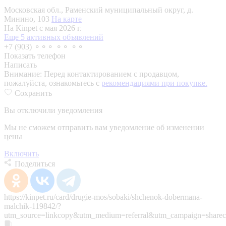
Московская обл., Раменский муниципальный округ, д.
Минино, 103
На карте
На Kinpet c мая 2026 г.
Еще 5 активных объявлений
+7 (903) ⚬⚬⚬ ⚬⚬ ⚬⚬
Показать телефон
Написать
Внимание:
Перед контактированием с продавцом,
пожалуйста, ознакомьтесь с
рекомендациями при покупке.
Сохранить
Вы отключили уведомления
Мы не сможем отправить вам уведомление об изменении
цены
Включить
Поделиться
https://kinpet.ru/card/drugie-mos/sobaki/shchenok-dobermana-
malchik-119842/?
utm_source=linkcopy&utm_medium=referral&utm_campaign=sharec