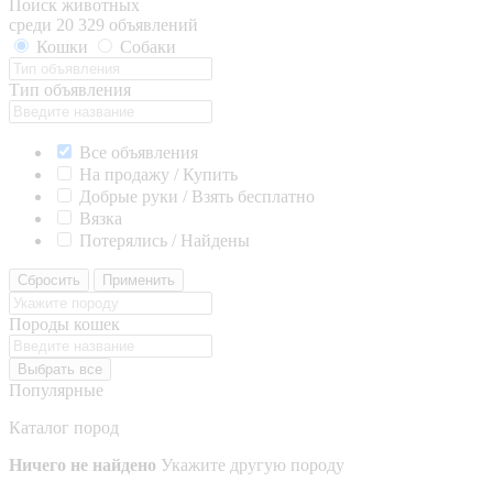
Поиск животных
среди 20 329 объявлений
Кошки
Собаки
Тип объявления
Все объявления
На продажу / Купить
Добрые руки / Взять бесплатно
Вязка
Потерялись / Найдены
Сбросить
Применить
Породы кошек
Выбрать все
Популярные
Каталог пород
Ничего не найдено
Укажите другую породу