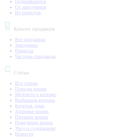
Потерявшиеся
От заводчиков
Из приютов
Каталог продавцов
Все продавцы
Заводчики
Приюты
Частные продавцы
Статьи
Все статьи
Породы кошек
Мечтаете о котенке
Выбираем котенка
Котенок дома
Здоровье кошек
Питание кошек
Поведение кошек
Уход и содержание
Новости