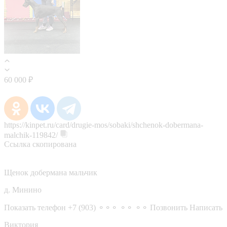
60 000 ₽
https://kinpet.ru/card/drugie-mos/sobaki/shchenok-dobermana-
malchik-119842/
Ссылка скопирована
Щенок добермана мальчик
д. Минино
Показать телефон
+7 (903) ⚬⚬⚬ ⚬⚬ ⚬⚬
Позвонить
Написать
Виктория