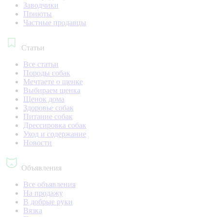
Заводчики
Приюты
Частные продавцы
Статьи
Все статьи
Породы собак
Мечтаете о щенке
Выбираем щенка
Щенок дома
Здоровье собак
Питание собак
Дрессировка собак
Уход и содержание
Новости
Объявления
Все объявления
На продажу
В добрые руки
Вязка