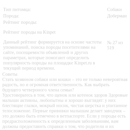
Тип питомца:
Собаки
Порода:
Доберман
Рейтинг породы:
Рейтинг породы на Kinpet
Данный рейтинг формируется на основе частоты
№ 27 из
упоминаний, поиска породы посетителями на
519
сайте, посещаемости объявлений и других
параметрах, которые помогают определить
популярность породы на площадке Kinpet.ru в
текущий период времени.
Советы
Стать хозяином собаки или кошки – это не только невероятная
радость, но и огромная ответственность. Как выбрать
будущего четвероного члена семьи?
Удостоверьтесь в том, что щенок или котенок здоров
Здоровые
малыши активны, любопытны и хорошо выглядят: у них
блестящие глазки, мокрый носик, чистая шерстка и упитанное
телосложение. Первые прививки малышам делает заводчик –
это должно быть отмечено в ветпаспорте. Если у породы есть
предрасположенность к определенным заболеваниям, вам
должны предоставить справки о том, что родители и их