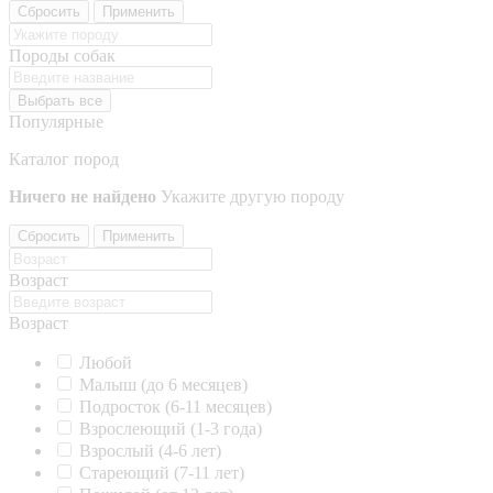
Сбросить
Применить
Породы собак
Выбрать все
Популярные
Каталог пород
Ничего не найдено
Укажите другую породу
Сбросить
Применить
Возраст
Возраст
Любой
Малыш (до 6 месяцев)
Подросток (6-11 месяцев)
Взрослеющий (1-3 года)
Взрослый (4-6 лет)
Стареющий (7-11 лет)