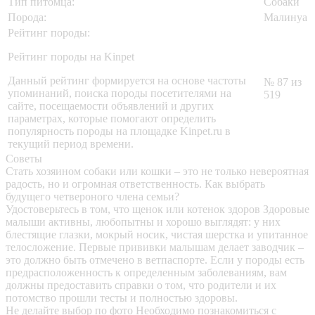
Тип питомца:
Собаки
Порода:
Малинуа
Рейтинг породы:
Рейтинг породы на Kinpet
Данный рейтинг формируется на основе частоты
№ 87 из
упоминаний, поиска породы посетителями на
519
сайте, посещаемости объявлений и других
параметрах, которые помогают определить
популярность породы на площадке Kinpet.ru в
текущий период времени.
Советы
Стать хозяином собаки или кошки – это не только невероятная
радость, но и огромная ответственность. Как выбрать
будущего четвероного члена семьи?
Удостоверьтесь в том, что щенок или котенок здоров
Здоровые
малыши активны, любопытны и хорошо выглядят: у них
блестящие глазки, мокрый носик, чистая шерстка и упитанное
телосложение. Первые прививки малышам делает заводчик –
это должно быть отмечено в ветпаспорте. Если у породы есть
предрасположенность к определенным заболеваниям, вам
должны предоставить справки о том, что родители и их
потомство прошли тесты и полностью здоровы.
Не делайте выбор по фото
Необходимо познакомиться с