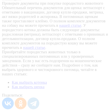
Проверьте документы при покупке породистого животного
Обязательный перечень документов для щенка: ветпаспорт с
отметками о вакцинации, договор купли-продажи, метрика,
акт вязки родителей и актировка. В питомниках щенкам
также проставляют клеймо. О полном комплекте документов
на собаку вы можете прочитать в
нашей статье
.
У
породистого котика должны быть следующие документы:
родословная (метрика), ветпаспорт с отметками о прививках и
дегельминтизации, договор купли-продажи. О полном
комплекте документов на породистую кошку вы можете
прочитать в
нашей статье
.
Приобретайте породистых животных только в
специализированных питомниках или у проверенных
заводчиков. Если у вас есть подозрения на мошеннические
действия – сразу же сообщите нам.
Подробнее о том, как
выбрать здорового и чистокровного питомца, читайте в
наших статьях:
Как выбрать котенка
Как выбрать щенка
Поделиться: