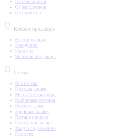
Потерявшиеся
От заводчиков
Из приютов
Каталог продавцов
Все продавцы
Заводчики
Приюты
Частные продавцы
Статьи
Все статьи
Породы кошек
Мечтаете о котенке
Выбираем котенка
Котенок дома
Здоровье кошек
Питание кошек
Поведение кошек
Уход и содержание
Новости