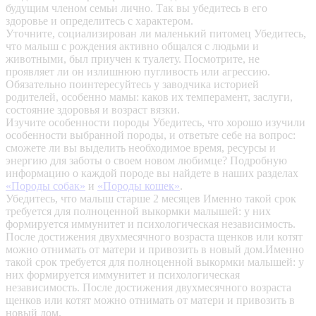
будущим членом семьи лично. Так вы убедитесь в его
здоровье и определитесь с характером.
Уточните, социализирован ли маленький питомец
Убедитесь,
что малыш с рождения активно общался с людьми и
животными, был приучен к туалету. Посмотрите, не
проявляет ли он излишнюю пугливость или агрессию.
Обязательно поинтересуйтесь у заводчика историей
родителей, особенно мамы: каков их темперамент, заслуги,
состояние здоровья и возраст вязки.
Изучите особенности породы
Убедитесь, что хорошо изучили
особенности выбранной породы, и ответьте себе на вопрос:
сможете ли вы выделить необходимое время, ресурсы и
энергию для заботы о своем новом любимце? Подробную
информацию о каждой породе вы найдете в наших разделах
«Породы собак»
и
«Породы кошек»
.
Убедитесь, что малыш старше 2 месяцев
Именно такой срок
требуется для полноценной выкормки малышей: у них
формируется иммунитет и психологическая независимость.
После достижения двухмесячного возраста щенков или котят
можно отнимать от матери и привозить в новый дом.Именно
такой срок требуется для полноценной выкормки малышей: у
них формируется иммунитет и психологическая
независимость. После достижения двухмесячного возраста
щенков или котят можно отнимать от матери и привозить в
новый дом.