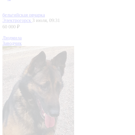
бельгийская овчарка
Электрогорск
3 июля, 09:31
60 000 ₽
Людмила
Заводчик