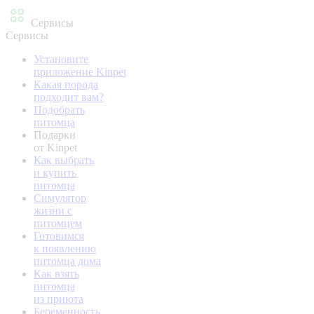
Сервисы
Сервисы
Установите
приложение Kinpet
Какая порода
подходит вам?
Подобрать
питомца
Подарки
от Kinpet
Как выбрать
и купить
питомца
Симулятор
жизни с
питомцем
Готовимся
к появлению
питомца дома
Как взять
питомца
из приюта
Беременность