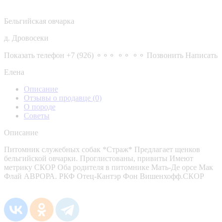
Бельгийская овчарка
д. Дровосеки
Показать телефон
+7 (926) ⚬⚬⚬ ⚬⚬ ⚬⚬
Позвонить
Написать
Елена
Описание
Отзывы о продавце
(0)
О породе
Советы
Описание
Питомник служебных собак *Страж* Предлагает щенков
бельгийской овчарки. Проглистованы, привиты Имеют
метрику СКОР Оба родителя в питомнике Мать-Де орсе Мак
Флай АВРОРА. РКФ Отец-Кантэр Фон Вишенхофф.СКОР