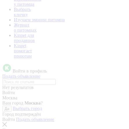
у питомца
Выбрать
кличку
Изучаем эмоции питомца
Журнал
о питомцах
Kinpet для
продавцов
Kinpet
помогает
приютам
Войти в профиль
Подать объявление
Нет результатов
Войти
Москва
Ваш город
Москва
?
Выбрать город
Да
Город подтверждён
Войти
Подать объявление