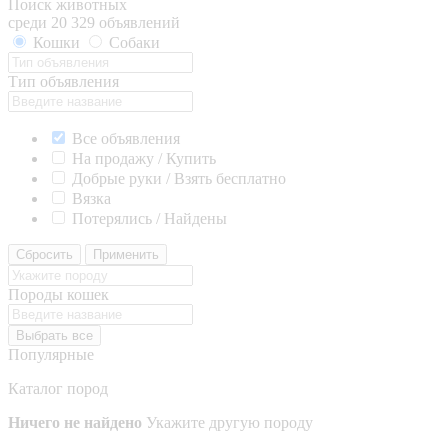
Поиск животных
среди 20 329 объявлений
Кошки
Собаки
Тип объявления
Все объявления
На продажу / Купить
Добрые руки / Взять бесплатно
Вязка
Потерялись / Найдены
Сбросить
Применить
Породы кошек
Выбрать все
Популярные
Каталог пород
Ничего не найдено
Укажите другую породу