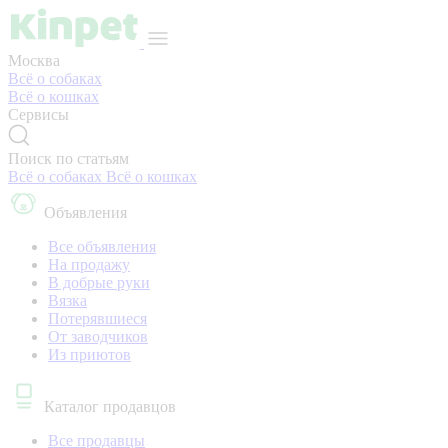
Москва
Всё о собаках
Всё о кошках
Сервисы
Поиск по статьям
Всё о собаках
Всё о кошках
Объявления
Все объявления
На продажу
В добрые руки
Вязка
Потерявшиеся
От заводчиков
Из приютов
Каталог продавцов
Все продавцы