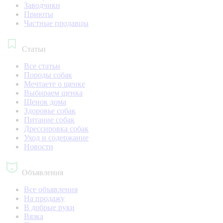
Заводчики
Приюты
Частные продавцы
Статьи
Все статьи
Породы собак
Мечтаете о щенке
Выбираем щенка
Щенок дома
Здоровье собак
Питание собак
Дрессировка собак
Уход и содержание
Новости
Объявления
Все объявления
На продажу
В добрые руки
Вязка