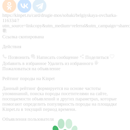
https://kinpet.ru/card/drugie-mos/sobaki/belgiyskaya-ovcharka-
116334/?
utm_source=linkcopy&utm_medium=referral&utm_campaign=sharec
Ссылка скопирована
Действия
Позвонить
Написать сообщение
Поделиться
Добавить в избранное
Удалить из избранного
Пожаловаться на объявление
Рейтинг породы на Kinpet
Данный рейтинг формируется на основе частоты
упоминаний, поиска породы посетителями на сайте,
посещаемости объявлений и других параметрах, которые
помогают определить популярность породы на площадке
Kinpet.ru в текущий период времени.
Объявления пользователя