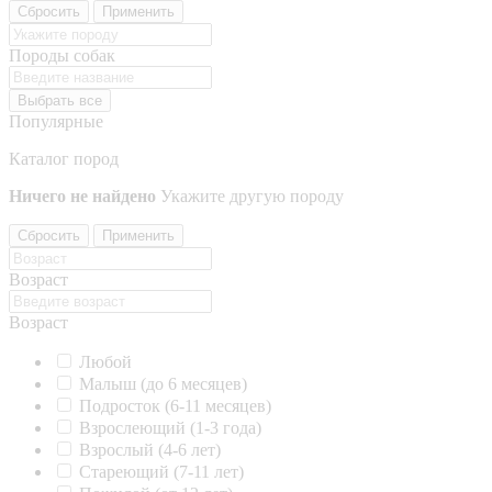
Сбросить
Применить
Породы собак
Выбрать все
Популярные
Каталог пород
Ничего не найдено
Укажите другую породу
Сбросить
Применить
Возраст
Возраст
Любой
Малыш (до 6 месяцев)
Подросток (6-11 месяцев)
Взрослеющий (1-3 года)
Взрослый (4-6 лет)
Стареющий (7-11 лет)