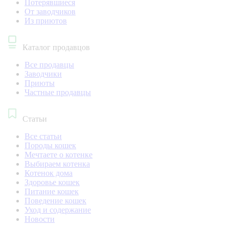
Потерявшиеся
От заводчиков
Из приютов
Каталог продавцов
Все продавцы
Заводчики
Приюты
Частные продавцы
Статьи
Все статьи
Породы кошек
Мечтаете о котенке
Выбираем котенка
Котенок дома
Здоровье кошек
Питание кошек
Поведение кошек
Уход и содержание
Новости