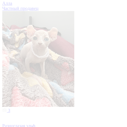
Алла
Частный продавец
3
Разноглазая эльф