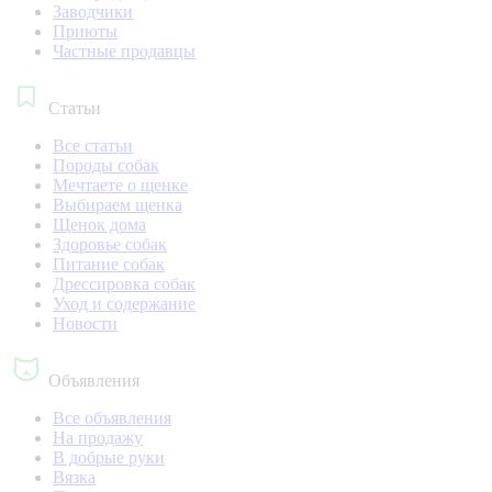
Заводчики
Приюты
Частные продавцы
Статьи
Все статьи
Породы собак
Мечтаете о щенке
Выбираем щенка
Щенок дома
Здоровье собак
Питание собак
Дрессировка собак
Уход и содержание
Новости
Объявления
Все объявления
На продажу
В добрые руки
Вязка