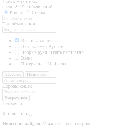
Поиск животных
среди 20 329 объявлений
Кошки
Собаки
Тип объявления
Все объявления
На продажу / Купить
Добрые руки / Взять бесплатно
Вязка
Потерялись / Найдены
Сбросить
Применить
Породы кошек
Выбрать все
Популярные
Каталог пород
Ничего не найдено
Укажите другую породу