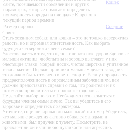
Кошек
сайте, посещаемости объявлений и других
параметрах, которые помогают определить
популярность породы на площадке Kinpet.ru в
текущий период времени.
Размер породы:
Средние
Советы
Стать хозяином собаки или кошки – это не только невероятная
радость, но и огромная ответственность. Как выбрать
будущего четвероного члена семьи?
Удостоверьтесь в том, что щенок или котенок здоров
Здоровые
малыши активны, любопытны и хорошо выглядят: у них
блестящие глазки, мокрый носик, чистая шерстка и упитанное
телосложение. Первые прививки малышам делает заводчик –
это должно быть отмечено в ветпаспорте. Если у породы есть
предрасположенность к определенным заболеваниям, вам
должны предоставить справки о том, что родители и их
потомство прошли тесты и полностью здоровы.
Не делайте выбор по фото
Необходимо познакомиться с
будущим членом семьи лично. Так вы убедитесь в его
здоровье и определитесь с характером.
Уточните, социализирован ли маленький питомец
Убедитесь,
что малыш с рождения активно общался с людьми и
животными, был приучен к туалету. Посмотрите, не
проявляет ли он излишнюю пугливость или агрессию.