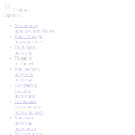
Сервисы
Сервисы
Установите
приложение Kinpet
Какая порода
подходит вам?
Подобрать
питомца
Подарки
от Kinpet
Как выбрать
и купить
питомца
Симулятор
жизни с
питомцем
Готовимся
к появлению
питомца дома
Как взять
питомца
из приюта
Беременность