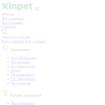
Москва
Всё о собаках
Всё о кошках
Сервисы
Поиск по статьям
Всё о собаках
Всё о кошках
Объявления
Все объявления
На продажу
В добрые руки
Вязка
Потерявшиеся
От заводчиков
Из приютов
Каталог продавцов
Все продавцы