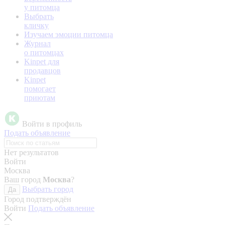
у питомца
Выбрать
кличку
Изучаем эмоции питомца
Журнал
о питомцах
Kinpet для
продавцов
Kinpet
помогает
приютам
Войти в профиль
Подать объявление
Нет результатов
Войти
Москва
Ваш город
Москва
?
Выбрать город
Да
Город подтверждён
Войти
Подать объявление