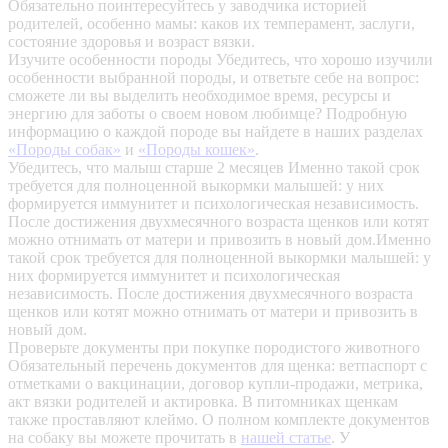
Обязательно поинтересуйтесь у заводчика историей
родителей, особенно мамы: каков их темперамент, заслуги,
состояние здоровья и возраст вязки.
Изучите особенности породы
Убедитесь, что хорошо изучили
особенности выбранной породы, и ответьте себе на вопрос:
сможете ли вы выделить необходимое время, ресурсы и
энергию для заботы о своем новом любимце? Подробную
информацию о каждой породе вы найдете в наших разделах
«Породы собак»
и
«Породы кошек»
.
Убедитесь, что малыш старше 2 месяцев
Именно такой срок
требуется для полноценной выкормки малышей: у них
формируется иммунитет и психологическая независимость.
После достижения двухмесячного возраста щенков или котят
можно отнимать от матери и привозить в новый дом.Именно
такой срок требуется для полноценной выкормки малышей: у
них формируется иммунитет и психологическая
независимость. После достижения двухмесячного возраста
щенков или котят можно отнимать от матери и привозить в
новый дом.
Проверьте документы при покупке породистого животного
Обязательный перечень документов для щенка: ветпаспорт с
отметками о вакцинации, договор купли-продажи, метрика,
акт вязки родителей и актировка. В питомниках щенкам
также проставляют клеймо. О полном комплекте документов
на собаку вы можете прочитать в
нашей статье
.
У