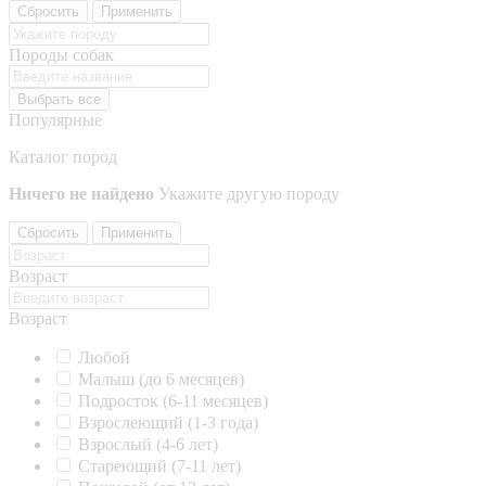
Сбросить
Применить
Породы собак
Выбрать все
Популярные
Каталог пород
Ничего не найдено
Укажите другую породу
Сбросить
Применить
Возраст
Возраст
Любой
Малыш (до 6 месяцев)
Подросток (6-11 месяцев)
Взрослеющий (1-3 года)
Взрослый (4-6 лет)
Стареющий (7-11 лет)