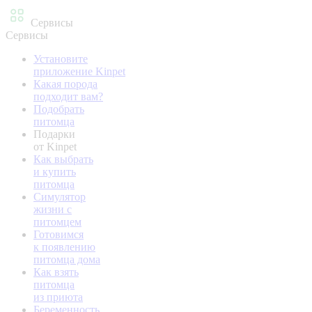
Сервисы
Сервисы
Установите
приложение Kinpet
Какая порода
подходит вам?
Подобрать
питомца
Подарки
от Kinpet
Как выбрать
и купить
питомца
Симулятор
жизни с
питомцем
Готовимся
к появлению
питомца дома
Как взять
питомца
из приюта
Беременность