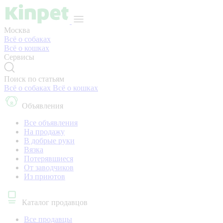
Москва
Всё о собаках
Всё о кошках
Сервисы
Поиск по статьям
Всё о собаках
Всё о кошках
Объявления
Все объявления
На продажу
В добрые руки
Вязка
Потерявшиеся
От заводчиков
Из приютов
Каталог продавцов
Все продавцы