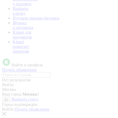
у питомца
Выбрать
кличку
Изучаем эмоции питомца
Журнал
о питомцах
Kinpet для
продавцов
Kinpet
помогает
приютам
Войти в профиль
Подать объявление
Нет результатов
Войти
Москва
Ваш город
Москва
?
Выбрать город
Да
Город подтверждён
Войти
Подать объявление