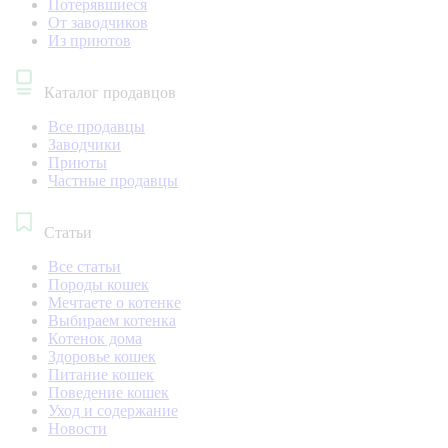
Потерявшиеся
От заводчиков
Из приютов
Каталог продавцов
Все продавцы
Заводчики
Приюты
Частные продавцы
Статьи
Все статьи
Породы кошек
Мечтаете о котенке
Выбираем котенка
Котенок дома
Здоровье кошек
Питание кошек
Поведение кошек
Уход и содержание
Новости