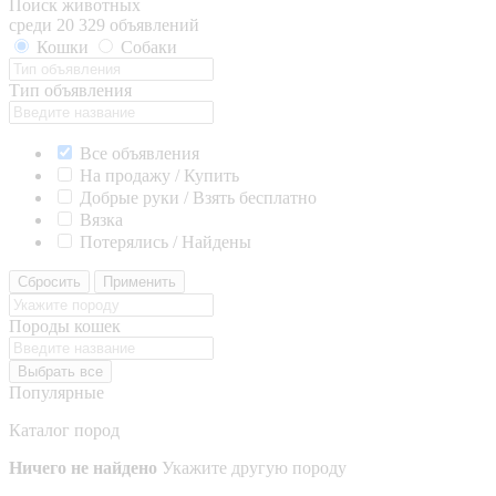
Поиск животных
среди 20 329 объявлений
Кошки
Собаки
Тип объявления
Все объявления
На продажу / Купить
Добрые руки / Взять бесплатно
Вязка
Потерялись / Найдены
Сбросить
Применить
Породы кошек
Выбрать все
Популярные
Каталог пород
Ничего не найдено
Укажите другую породу