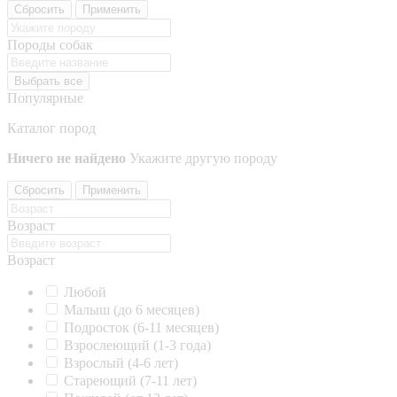
Сбросить
Применить
Породы собак
Выбрать все
Популярные
Каталог пород
Ничего не найдено
Укажите другую породу
Сбросить
Применить
Возраст
Возраст
Любой
Малыш (до 6 месяцев)
Подросток (6-11 месяцев)
Взрослеющий (1-3 года)
Взрослый (4-6 лет)
Стареющий (7-11 лет)