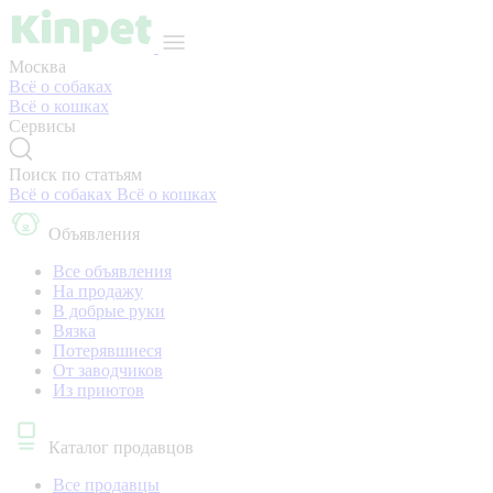
Москва
Всё о собаках
Всё о кошках
Сервисы
Поиск по статьям
Всё о собаках
Всё о кошках
Объявления
Все объявления
На продажу
В добрые руки
Вязка
Потерявшиеся
От заводчиков
Из приютов
Каталог продавцов
Все продавцы