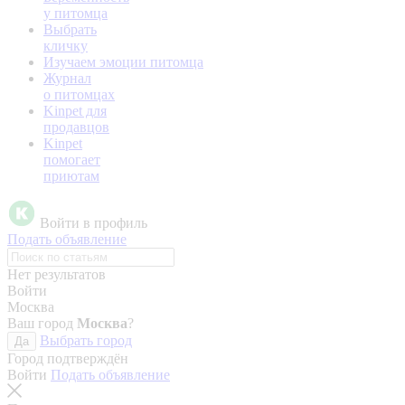
у питомца
Выбрать
кличку
Изучаем эмоции питомца
Журнал
о питомцах
Kinpet для
продавцов
Kinpet
помогает
приютам
Войти в профиль
Подать объявление
Нет результатов
Войти
Москва
Ваш город
Москва
?
Выбрать город
Да
Город подтверждён
Войти
Подать объявление