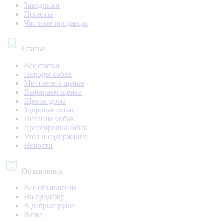
Заводчики
Приюты
Частные продавцы
Статьи
Все статьи
Породы собак
Мечтаете о щенке
Выбираем щенка
Щенок дома
Здоровье собак
Питание собак
Дрессировка собак
Уход и содержание
Новости
Объявления
Все объявления
На продажу
В добрые руки
Вязка