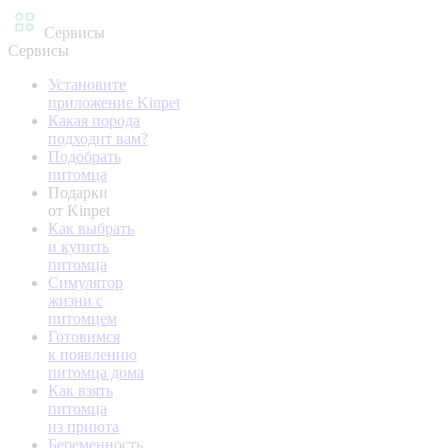
Сервисы
Сервисы
Установите
приложение Kinpet
Какая порода
подходит вам?
Подобрать
питомца
Подарки
от Kinpet
Как выбрать
и купить
питомца
Симулятор
жизни с
питомцем
Готовимся
к появлению
питомца дома
Как взять
питомца
из приюта
Беременность