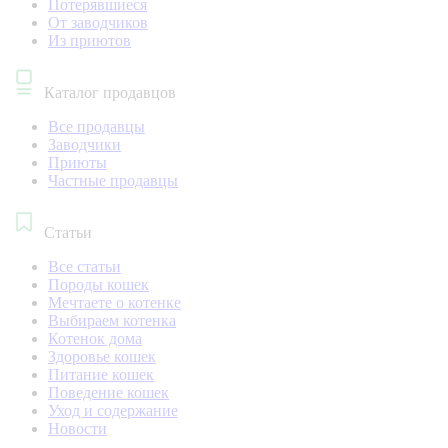
Потерявшиеся
От заводчиков
Из приютов
Каталог продавцов
Все продавцы
Заводчики
Приюты
Частные продавцы
Статьи
Все статьи
Породы кошек
Мечтаете о котенке
Выбираем котенка
Котенок дома
Здоровье кошек
Питание кошек
Поведение кошек
Уход и содержание
Новости