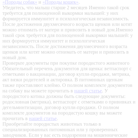
«Породы собак»
и
«Породы кошек»
.
Убедитесь, что малыш старше 2 месяцев
Именно такой срок
требуется для полноценной выкормки малышей: у них
формируется иммунитет и психологическая независимость.
После достижения двухмесячного возраста щенков или котят
можно отнимать от матери и привозить в новый дом.Именно
такой срок требуется для полноценной выкормки малышей: у
них формируется иммунитет и психологическая
независимость. После достижения двухмесячного возраста
щенков или котят можно отнимать от матери и привозить в
новый дом.
Проверьте документы при покупке породистого животного
Обязательный перечень документов для щенка: ветпаспорт с
отметками о вакцинации, договор купли-продажи, метрика,
акт вязки родителей и актировка. В питомниках щенкам
также проставляют клеймо. О полном комплекте документов
на собаку вы можете прочитать в
нашей статье
.
У
породистого котика должны быть следующие документы:
родословная (метрика), ветпаспорт с отметками о прививках и
дегельминтизации, договор купли-продажи. О полном
комплекте документов на породистую кошку вы можете
прочитать в
нашей статье
.
Приобретайте породистых животных только в
специализированных питомниках или у проверенных
заводчиков. Если у вас есть подозрения на мошеннические