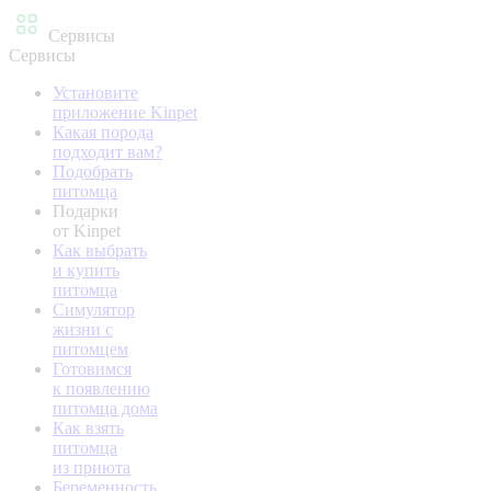
Сервисы
Сервисы
Установите
приложение Kinpet
Какая порода
подходит вам?
Подобрать
питомца
Подарки
от Kinpet
Как выбрать
и купить
питомца
Симулятор
жизни с
питомцем
Готовимся
к появлению
питомца дома
Как взять
питомца
из приюта
Беременность