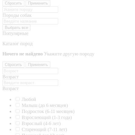
Сбросить
Применить
Породы собак
Выбрать все
Популярные
Каталог пород
Ничего не найдено
Укажите другую породу
Сбросить
Применить
Возраст
Возраст
Любой
Малыш (до 6 месяцев)
Подросток (6-11 месяцев)
Взрослеющий (1-3 года)
Взрослый (4-6 лет)
Стареющий (7-11 лет)