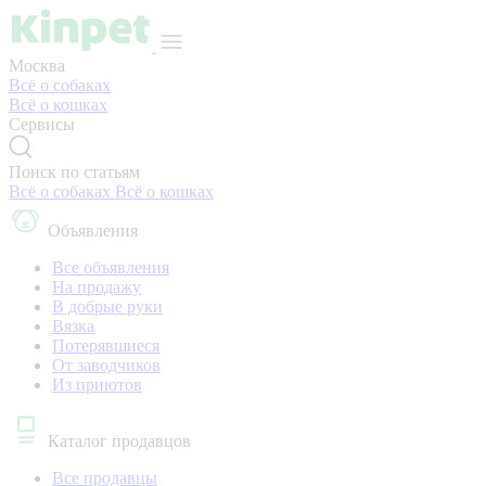
Москва
Всё о собаках
Всё о кошках
Сервисы
Поиск по статьям
Всё о собаках
Всё о кошках
Объявления
Все объявления
На продажу
В добрые руки
Вязка
Потерявшиеся
От заводчиков
Из приютов
Каталог продавцов
Все продавцы