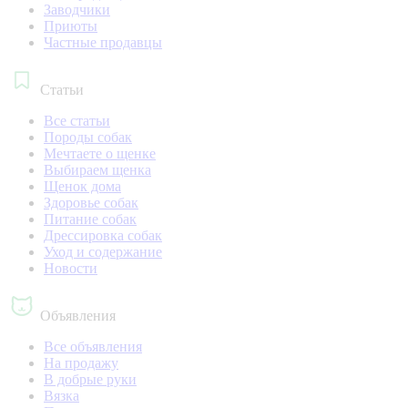
Заводчики
Приюты
Частные продавцы
Статьи
Все статьи
Породы собак
Мечтаете о щенке
Выбираем щенка
Щенок дома
Здоровье собак
Питание собак
Дрессировка собак
Уход и содержание
Новости
Объявления
Все объявления
На продажу
В добрые руки
Вязка