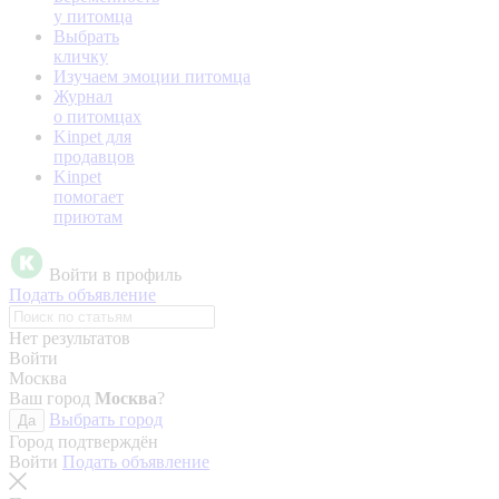
у питомца
Выбрать
кличку
Изучаем эмоции питомца
Журнал
о питомцах
Kinpet для
продавцов
Kinpet
помогает
приютам
Войти в профиль
Подать объявление
Нет результатов
Войти
Москва
Ваш город
Москва
?
Выбрать город
Да
Город подтверждён
Войти
Подать объявление