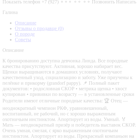
Показать телефон
+7 (927) ⚬⚬⚬ ⚬⚬ ⚬⚬
Позвонить
Написать
Галина
Описание
Отзывы о продавце
(0)
О породе
Советы
Описание
К бронированию доступна девчонка Линда. Все породные
качества присутствуют. Активная, хорошо набирает вес.
Щенки выращиваются в домашних условиях, получают
качественный уход, социализацию и заботу. Уже приучены к
пелёнке и прикорму (grandorf pappy). 📌 Полный пакет
документов: • родословная СКОР • метрика щенка • хвост
купирован • прививки по возрасту — в установленные сроки
Родители имеют отличные породные качества: 🏆 Отец —
неоднократный чемпион РКФ, уравновешенный,
воспитанный, не рабочий, но с хорошо выраженным
охотничьим инстинктом. Апортирует из воды. Умный. 🏅
Мать — неоднократный призёр и победитель выставок СКОР.
Очень умная, смелая, с ярко выраженным охотничьим
инстинктом. Апортирует из воды. Прекрасный компаньон на