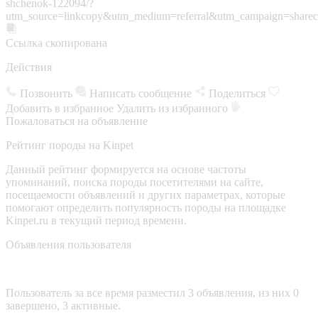
shchenok-122094/?
utm_source=linkcopy&utm_medium=referral&utm_campaign=sharec
Ссылка скопирована
Действия
Позвонить
Написать сообщение
Поделиться
Добавить в избранное
Удалить из избранного
Пожаловаться на объявление
Рейтинг породы на Kinpet
Данный рейтинг формируется на основе частоты
упоминаний, поиска породы посетителями на сайте,
посещаемости объявлений и других параметрах, которые
помогают определить популярность породы на площадке
Kinpet.ru в текущий период времени.
Объявления пользователя
Пользователь за все время разместил 3 объявления, из них 0
завершено, 3 активные.