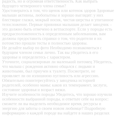
радость, но и огромная ответственность. Как выбрать
будущего четвероного члена семьи?
Удостоверьтесь в том, что щенок или котенок здоров
Здоровые
малыши активны, любопытны и хорошо выглядят: у них
блестящие глазки, мокрый носик, чистая шерстка и упитанное
телосложение. Первые прививки малышам делает заводчик –
это должно быть отмечено в ветпаспорте. Если у породы есть
предрасположенность к определенным заболеваниям, вам
должны предоставить справки о том, что родители и их
потомство прошли тесты и полностью здоровы.
Не делайте выбор по фото
Необходимо познакомиться с
будущим членом семьи лично. Так вы убедитесь в его
здоровье и определитесь с характером.
Уточните, социализирован ли маленький питомец
Убедитесь,
что малыш с рождения активно общался с людьми и
животными, был приучен к туалету. Посмотрите, не
проявляет ли он излишнюю пугливость или агрессию.
Обязательно поинтересуйтесь у заводчика историей
родителей, особенно мамы: каков их темперамент, заслуги,
состояние здоровья и возраст вязки.
Изучите особенности породы
Убедитесь, что хорошо изучили
особенности выбранной породы, и ответьте себе на вопрос:
сможете ли вы выделить необходимое время, ресурсы и
энергию для заботы о своем новом любимце? Подробную
информацию о каждой породе вы найдете в наших разделах