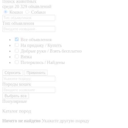
Поиск животных
среди 20 329 объявлений
Кошки
Собаки
Тип объявления
Все объявления
На продажу / Купить
Добрые руки / Взять бесплатно
Вязка
Потерялись / Найдены
Сбросить
Применить
Породы кошек
Выбрать все
Популярные
Каталог пород
Ничего не найдено
Укажите другую породу