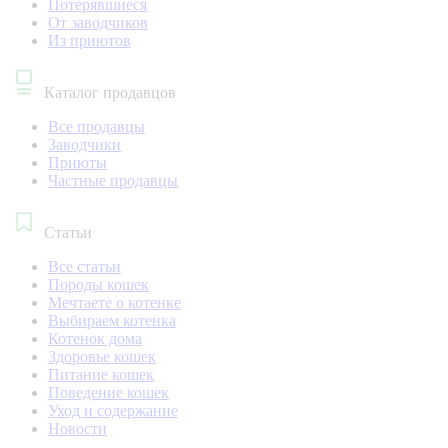
Потерявшиеся
От заводчиков
Из приютов
Каталог продавцов
Все продавцы
Заводчики
Приюты
Частные продавцы
Статьи
Все статьи
Породы кошек
Мечтаете о котенке
Выбираем котенка
Котенок дома
Здоровье кошек
Питание кошек
Поведение кошек
Уход и содержание
Новости