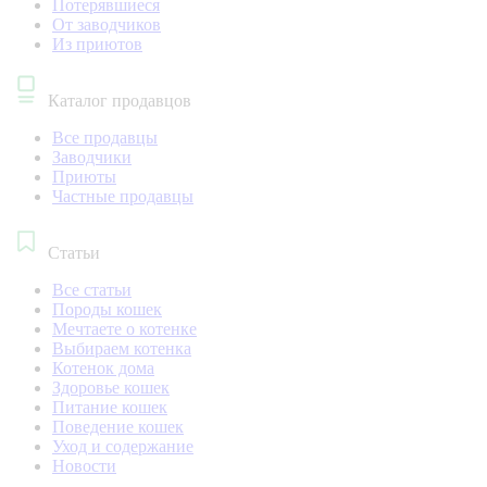
Потерявшиеся
От заводчиков
Из приютов
Каталог продавцов
Все продавцы
Заводчики
Приюты
Частные продавцы
Статьи
Все статьи
Породы кошек
Мечтаете о котенке
Выбираем котенка
Котенок дома
Здоровье кошек
Питание кошек
Поведение кошек
Уход и содержание
Новости