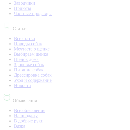
Заводчики
Приюты
Частные продавцы
Статьи
Все статьи
Породы собак
Мечтаете о щенке
Выбираем щенка
Щенок дома
Здоровье собак
Питание собак
Дрессировка собак
Уход и содержание
Новости
Объявления
Все объявления
На продажу
В добрые руки
Вязка