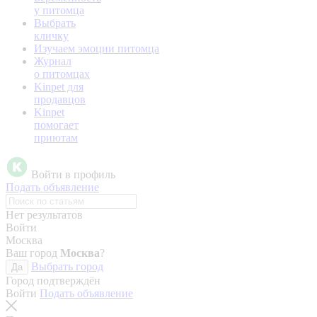
у питомца
Выбрать
кличку
Изучаем эмоции питомца
Журнал
о питомцах
Kinpet для
продавцов
Kinpet
помогает
приютам
Войти в профиль
Подать объявление
Нет результатов
Войти
Москва
Ваш город
Москва
?
Выбрать город
Да
Город подтверждён
Войти
Подать объявление