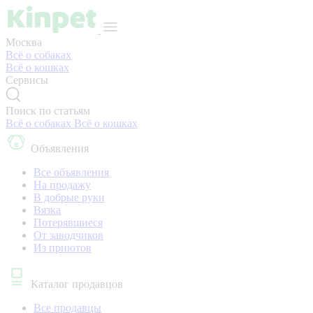
Москва
Всё о собаках
Всё о кошках
Сервисы
Поиск по статьям
Всё о собаках
Всё о кошках
Объявления
Все объявления
На продажу
В добрые руки
Вязка
Потерявшиеся
От заводчиков
Из приютов
Каталог продавцов
Все продавцы