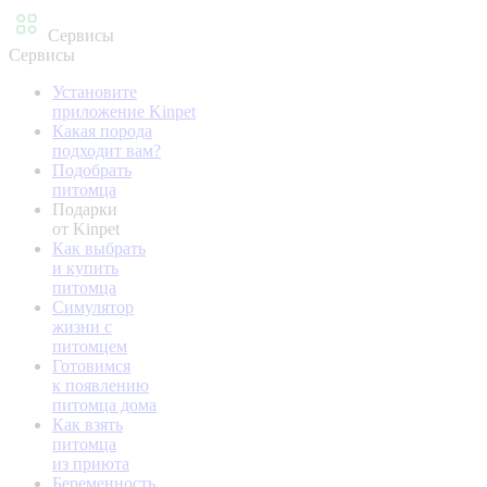
Сервисы
Сервисы
Установите
приложение Kinpet
Какая порода
подходит вам?
Подобрать
питомца
Подарки
от Kinpet
Как выбрать
и купить
питомца
Симулятор
жизни с
питомцем
Готовимся
к появлению
питомца дома
Как взять
питомца
из приюта
Беременность