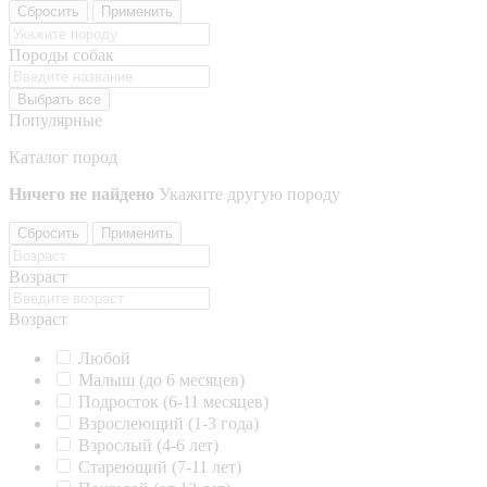
Сбросить
Применить
Породы собак
Выбрать все
Популярные
Каталог пород
Ничего не найдено
Укажите другую породу
Сбросить
Применить
Возраст
Возраст
Любой
Малыш (до 6 месяцев)
Подросток (6-11 месяцев)
Взрослеющий (1-3 года)
Взрослый (4-6 лет)
Стареющий (7-11 лет)