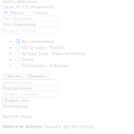
Поиск животных
среди 20 329 объявлений
Кошки
Собаки
Тип объявления
Все объявления
На продажу / Купить
Добрые руки / Взять бесплатно
Вязка
Потерялись / Найдены
Сбросить
Применить
Породы кошек
Выбрать все
Популярные
Каталог пород
Ничего не найдено
Укажите другую породу