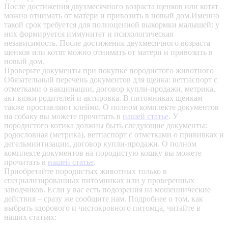
После достижения двухмесячного возраста щенков или котят
можно отнимать от матери и привозить в новый дом.Именно
такой срок требуется для полноценной выкормки малышей: у
них формируется иммунитет и психологическая
независимость. После достижения двухмесячного возраста
щенков или котят можно отнимать от матери и привозить в
новый дом.
Проверьте документы при покупке породистого животного
Обязательный перечень документов для щенка: ветпаспорт с
отметками о вакцинации, договор купли-продажи, метрика,
акт вязки родителей и актировка. В питомниках щенкам
также проставляют клеймо. О полном комплекте документов
на собаку вы можете прочитать в
нашей статье
.
У
породистого котика должны быть следующие документы:
родословная (метрика), ветпаспорт с отметками о прививках и
дегельминтизации, договор купли-продажи. О полном
комплекте документов на породистую кошку вы можете
прочитать в
нашей статье
.
Приобретайте породистых животных только в
специализированных питомниках или у проверенных
заводчиков. Если у вас есть подозрения на мошеннические
действия – сразу же сообщите нам.
Подробнее о том, как
выбрать здорового и чистокровного питомца, читайте в
наших статьях: