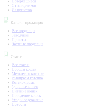
Потерявшиеся
От заводчиков
Из приютов
Каталог продавцов
Все продавцы
Заводчики
Приюты
Частные продавцы
Статьи
Все статьи
Породы кошек
Мечтаете о котенке
Выбираем котенка
Котенок дома
Здоровье кошек
Питание кошек
Поведение кошек
Уход и содержание
Новости