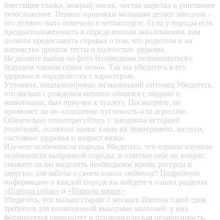
блестящие глазки, мокрый носик, чистая шерстка и упитанное
телосложение. Первые прививки малышам делает заводчик –
это должно быть отмечено в ветпаспорте. Если у породы есть
предрасположенность к определенным заболеваниям, вам
должны предоставить справки о том, что родители и их
потомство прошли тесты и полностью здоровы.
Не делайте выбор по фото
Необходимо познакомиться с
будущим членом семьи лично. Так вы убедитесь в его
здоровье и определитесь с характером.
Уточните, социализирован ли маленький питомец
Убедитесь,
что малыш с рождения активно общался с людьми и
животными, был приучен к туалету. Посмотрите, не
проявляет ли он излишнюю пугливость или агрессию.
Обязательно поинтересуйтесь у заводчика историей
родителей, особенно мамы: каков их темперамент, заслуги,
состояние здоровья и возраст вязки.
Изучите особенности породы
Убедитесь, что хорошо изучили
особенности выбранной породы, и ответьте себе на вопрос:
сможете ли вы выделить необходимое время, ресурсы и
энергию для заботы о своем новом любимце? Подробную
информацию о каждой породе вы найдете в наших разделах
«Породы собак»
и
«Породы кошек»
.
Убедитесь, что малыш старше 2 месяцев
Именно такой срок
требуется для полноценной выкормки малышей: у них
формируется иммунитет и психологическая независимость.