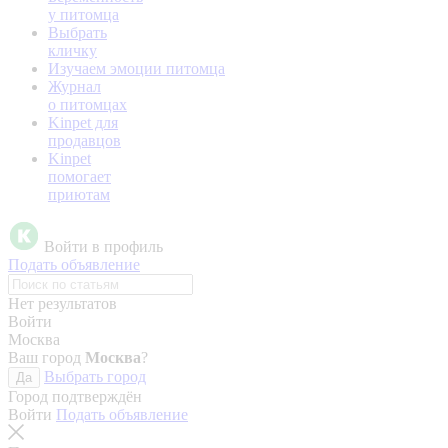
у питомца
Выбрать
кличку
Изучаем эмоции питомца
Журнал
о питомцах
Kinpet для
продавцов
Kinpet
помогает
приютам
Войти в профиль
Подать объявление
Нет результатов
Войти
Москва
Ваш город
Москва
?
Выбрать город
Да
Город подтверждён
Войти
Подать объявление