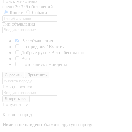
Поиск животных
среди 20 329 объявлений
Кошки
Собаки
Тип объявления
Все объявления
На продажу / Купить
Добрые руки / Взять бесплатно
Вязка
Потерялись / Найдены
Сбросить
Применить
Породы кошек
Выбрать все
Популярные
Каталог пород
Ничего не найдено
Укажите другую породу