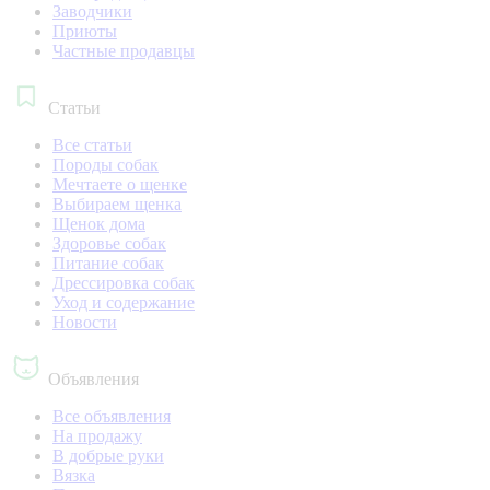
Заводчики
Приюты
Частные продавцы
Статьи
Все статьи
Породы собак
Мечтаете о щенке
Выбираем щенка
Щенок дома
Здоровье собак
Питание собак
Дрессировка собак
Уход и содержание
Новости
Объявления
Все объявления
На продажу
В добрые руки
Вязка