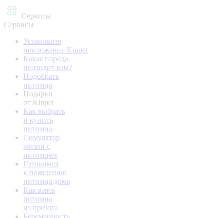
Сервисы
Сервисы
Установите
приложение Kinpet
Какая порода
подходит вам?
Подобрать
питомца
Подарки
от Kinpet
Как выбрать
и купить
питомца
Симулятор
жизни с
питомцем
Готовимся
к появлению
питомца дома
Как взять
питомца
из приюта
Беременность