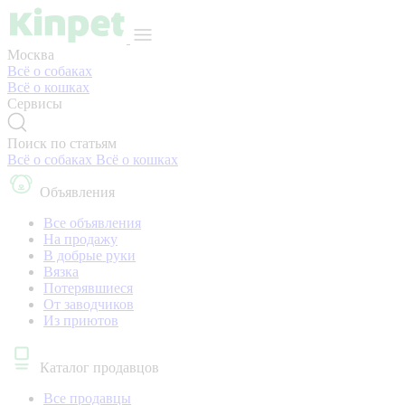
Москва
Всё о собаках
Всё о кошках
Сервисы
Поиск по статьям
Всё о собаках
Всё о кошках
Объявления
Все объявления
На продажу
В добрые руки
Вязка
Потерявшиеся
От заводчиков
Из приютов
Каталог продавцов
Все продавцы