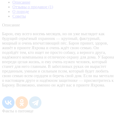
Описание
Отзывы о продавце
(1)
О породе
Советы
Описание
Барон, ему всего восемь месяцев, но он уже выглядит как
будущий серьёзный охранник — крупный, фактурный,
мощный и очень впечатляющий пёс. Барон привит, здоров,
живёт в приюте Яхрома и очень ждёт свою семью. Он
подойдёт тем, кто ищет не просто собаку, а верного друга,
надёжного компаньона и отличную охрану для дома. У Барона
впереди целая жизнь, и ему очень нужен человек, который
станет для него главным. В заботливых руках он вырастет
преданным, умным и сильным псом, который будет любить
свою семью всем сердцем и беречь свой дом. Если вы мечтали
о настоящем друге и надёжном защитнике — присмотритесь к
Барону. Возможно, именно он ждёт вас в приюте Яхрома.
Факты о питомце