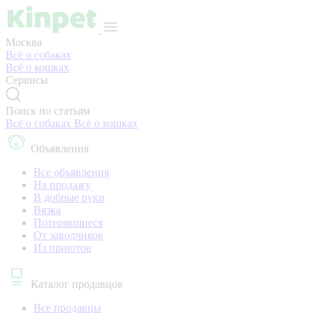
Москва
Всё о собаках
Всё о кошках
Сервисы
Поиск по статьям
Всё о собаках
Всё о кошках
Объявления
Все объявления
На продажу
В добрые руки
Вязка
Потерявшиеся
От заводчиков
Из приютов
Каталог продавцов
Все продавцы