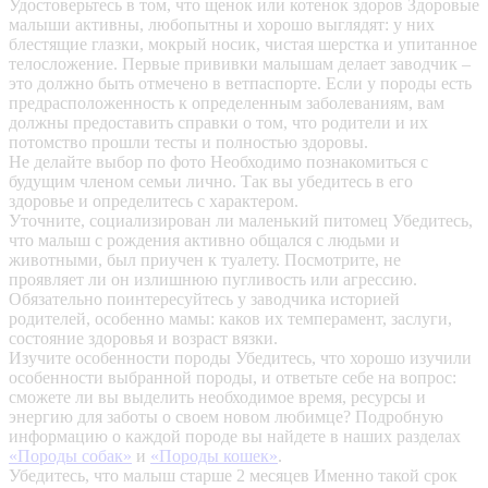
Удостоверьтесь в том, что щенок или котенок здоров
Здоровые
малыши активны, любопытны и хорошо выглядят: у них
блестящие глазки, мокрый носик, чистая шерстка и упитанное
телосложение. Первые прививки малышам делает заводчик –
это должно быть отмечено в ветпаспорте. Если у породы есть
предрасположенность к определенным заболеваниям, вам
должны предоставить справки о том, что родители и их
потомство прошли тесты и полностью здоровы.
Не делайте выбор по фото
Необходимо познакомиться с
будущим членом семьи лично. Так вы убедитесь в его
здоровье и определитесь с характером.
Уточните, социализирован ли маленький питомец
Убедитесь,
что малыш с рождения активно общался с людьми и
животными, был приучен к туалету. Посмотрите, не
проявляет ли он излишнюю пугливость или агрессию.
Обязательно поинтересуйтесь у заводчика историей
родителей, особенно мамы: каков их темперамент, заслуги,
состояние здоровья и возраст вязки.
Изучите особенности породы
Убедитесь, что хорошо изучили
особенности выбранной породы, и ответьте себе на вопрос:
сможете ли вы выделить необходимое время, ресурсы и
энергию для заботы о своем новом любимце? Подробную
информацию о каждой породе вы найдете в наших разделах
«Породы собак»
и
«Породы кошек»
.
Убедитесь, что малыш старше 2 месяцев
Именно такой срок