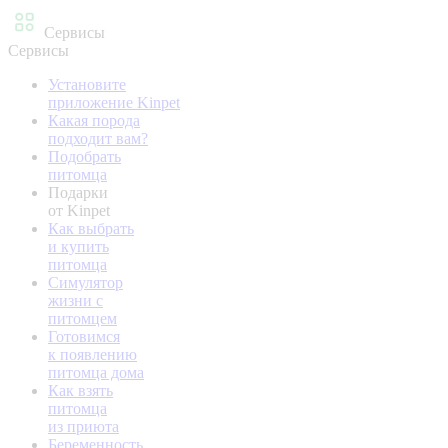
Сервисы
Сервисы
Установите
приложение Kinpet
Какая порода
подходит вам?
Подобрать
питомца
Подарки
от Kinpet
Как выбрать
и купить
питомца
Симулятор
жизни с
питомцем
Готовимся
к появлению
питомца дома
Как взять
питомца
из приюта
Беременность