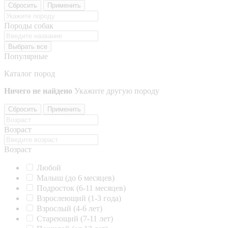
Сбросить
Применить
Породы собак
Выбрать все
Популярные
Каталог пород
Ничего не найдено
Укажите другую породу
Сбросить
Применить
Возраст
Возраст
Любой
Малыш (до 6 месяцев)
Подросток (6-11 месяцев)
Взрослеющий (1-3 года)
Взрослый (4-6 лет)
Стареющий (7-11 лет)