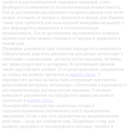
требуется для полноценной выкормки малышей: у них
формируется иммунитет и психологическая независимость.
После достижения двухмесячного возраста щенков или котят
можно отнимать от матери и привозить в новый дом.Именно
такой срок требуется для полноценной выкормки малышей: у
них формируется иммунитет и психологическая
независимость. После достижения двухмесячного возраста
щенков или котят можно отнимать от матери и привозить в
новый дом.
Проверьте документы при покупке породистого животного
Обязательный перечень документов для щенка: ветпаспорт с
отметками о вакцинации, договор купли-продажи, метрика,
акт вязки родителей и актировка. В питомниках щенкам
также проставляют клеймо. О полном комплекте документов
на собаку вы можете прочитать в
нашей статье
.
У
породистого котика должны быть следующие документы:
родословная (метрика), ветпаспорт с отметками о прививках и
дегельминтизации, договор купли-продажи. О полном
комплекте документов на породистую кошку вы можете
прочитать в
нашей статье
.
Приобретайте породистых животных только в
специализированных питомниках или у проверенных
заводчиков. Если у вас есть подозрения на мошеннические
действия – сразу же сообщите нам.
Подробнее о том, как
выбрать здорового и чистокровного питомца, читайте в