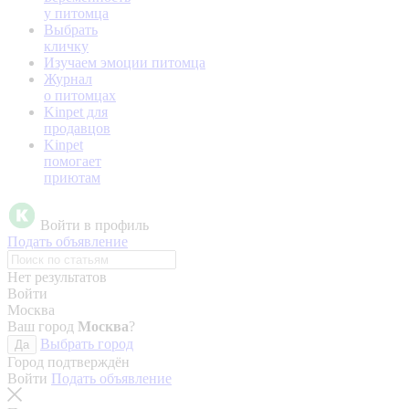
у питомца
Выбрать
кличку
Изучаем эмоции питомца
Журнал
о питомцах
Kinpet для
продавцов
Kinpet
помогает
приютам
Войти в профиль
Подать объявление
Нет результатов
Войти
Москва
Ваш город
Москва
?
Выбрать город
Да
Город подтверждён
Войти
Подать объявление