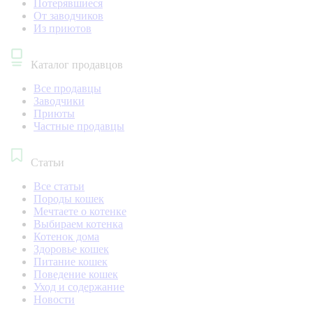
Потерявшиеся
От заводчиков
Из приютов
Каталог продавцов
Все продавцы
Заводчики
Приюты
Частные продавцы
Статьи
Все статьи
Породы кошек
Мечтаете о котенке
Выбираем котенка
Котенок дома
Здоровье кошек
Питание кошек
Поведение кошек
Уход и содержание
Новости