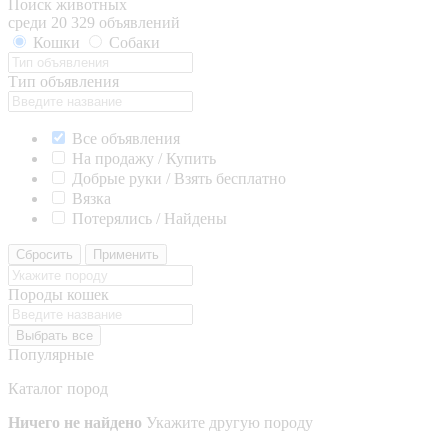
Поиск животных
среди 20 329 объявлений
Кошки
Собаки
Тип объявления
Все объявления
На продажу / Купить
Добрые руки / Взять бесплатно
Вязка
Потерялись / Найдены
Сбросить
Применить
Породы кошек
Выбрать все
Популярные
Каталог пород
Ничего не найдено
Укажите другую породу