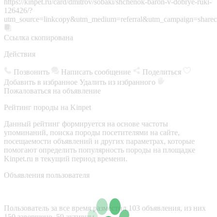
https://kinpet.ru/card/dmitrov/sobaki/shchenok-baron-v-dobrye-ruki-
126426/?
utm_source=linkcopy&utm_medium=referral&utm_campaign=sharec
Ссылка скопирована
Действия
Позвонить
Написать сообщение
Поделиться
Добавить в избранное
Удалить из избранного
Пожаловаться на объявление
Рейтинг породы на Kinpet
Данный рейтинг формируется на основе частоты
упоминаний, поиска породы посетителями на сайте,
посещаемости объявлений и других параметрах, которые
помогают определить популярность породы на площадке
Kinpet.ru в текущий период времени.
Объявления пользователя
Пользователь за все время разместил 103 объявления, из них
150 завершено, 59 активны.