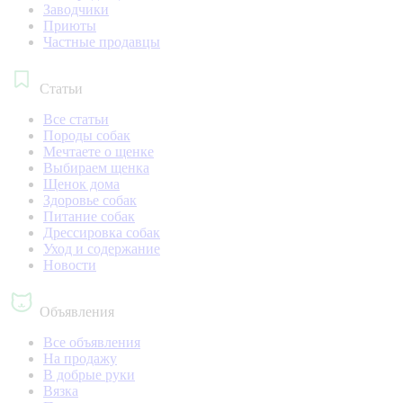
Заводчики
Приюты
Частные продавцы
Статьи
Все статьи
Породы собак
Мечтаете о щенке
Выбираем щенка
Щенок дома
Здоровье собак
Питание собак
Дрессировка собак
Уход и содержание
Новости
Объявления
Все объявления
На продажу
В добрые руки
Вязка