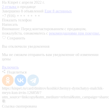
На Kinpet c апреля 2022 г.
2 отзыва
о продавце
Завершено 8 объявлений
Еще 8 активных
+7 (916) ⚬⚬⚬ ⚬⚬ ⚬⚬
Показать телефон
Написать
Внимание:
Перед контактированием с продавцом,
пожалуйста, ознакомьтесь с
рекомендациями при покупке.
Сохранить
Вы отключили уведомления
Мы не сможем отправить вам уведомление об изменении
цены
Включить
Поделиться
https://kinpet.ru/card/dmitrov/koshki/chernyy-dymchatyy-malchik-
meyn-kun-irvin-126858/?
utm_source=linkcopy&utm_medium=referral&utm_campaign=sharec
Ссылка скопирована