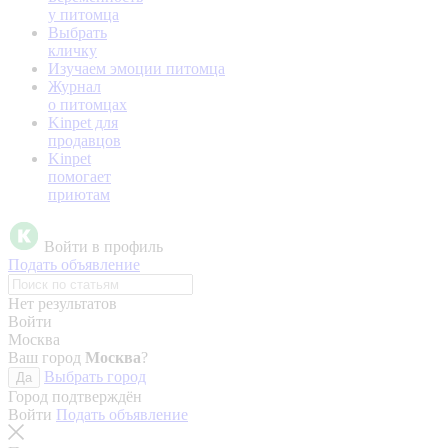
у питомца
Выбрать
кличку
Изучаем эмоции питомца
Журнал
о питомцах
Kinpet для
продавцов
Kinpet
помогает
приютам
Войти в профиль
Подать объявление
Нет результатов
Войти
Москва
Ваш город
Москва
?
Выбрать город
Да
Город подтверждён
Войти
Подать объявление