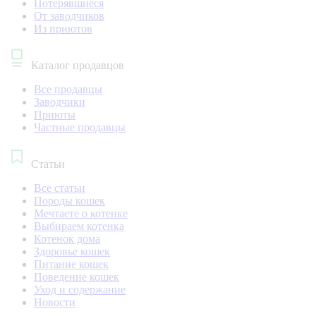
Потерявшиеся
От заводчиков
Из приютов
Каталог продавцов
Все продавцы
Заводчики
Приюты
Частные продавцы
Статьи
Все статьи
Породы кошек
Мечтаете о котенке
Выбираем котенка
Котенок дома
Здоровье кошек
Питание кошек
Поведение кошек
Уход и содержание
Новости