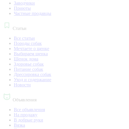
Заводчики
Приюты
Частные продавцы
Статьи
Все статьи
Породы собак
Мечтаете о щенке
Выбираем щенка
Щенок дома
Здоровье собак
Питание собак
Дрессировка собак
Уход и содержание
Новости
Объявления
Все объявления
На продажу
В добрые руки
Вязка