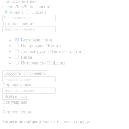
Поиск животных
среди 20 329 объявлений
Кошки
Собаки
Тип объявления
Все объявления
На продажу / Купить
Добрые руки / Взять бесплатно
Вязка
Потерялись / Найдены
Сбросить
Применить
Породы кошек
Выбрать все
Популярные
Каталог пород
Ничего не найдено
Укажите другую породу