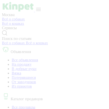
Москва
Всё о собаках
Всё о кошках
Сервисы
Поиск по статьям
Всё о собаках
Всё о кошках
Объявления
Все объявления
На продажу
В добрые руки
Вязка
Потерявшиеся
От заводчиков
Из приютов
Каталог продавцов
Все продавцы