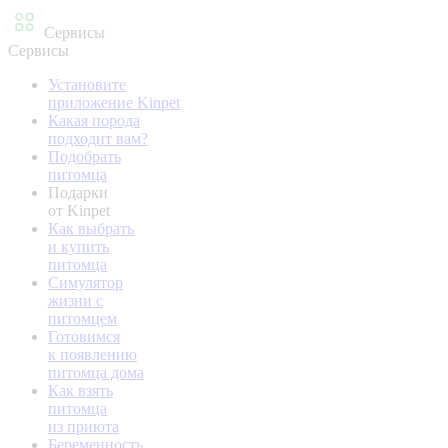
Сервисы
Сервисы
Установите
приложение Kinpet
Какая порода
подходит вам?
Подобрать
питомца
Подарки
от Kinpet
Как выбрать
и купить
питомца
Симулятор
жизни с
питомцем
Готовимся
к появлению
питомца дома
Как взять
питомца
из приюта
Беременность