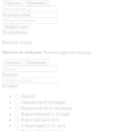
Сбросить
Применить
Породы собак
Выбрать все
Популярные
Каталог пород
Ничего не найдено
Укажите другую породу
Сбросить
Применить
Возраст
Возраст
Любой
Малыш (до 6 месяцев)
Подросток (6-11 месяцев)
Взрослеющий (1-3 года)
Взрослый (4-6 лет)
Стареющий (7-11 лет)