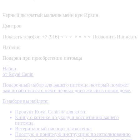
Черный дымчатый мальчик мейн кун Ирвин
Дмитров
Показать телефон
+7 (916) ⚬⚬⚬ ⚬⚬ ⚬⚬
Позвонить
Написать
Наталия
Подарки при приобретении питомца
Набор
от Royal Canin
Подарочный набор для вашего питомца, который поможет
вам позаботиться о нем с первых дней жизни в новом доме.
В наборе вы найдете:
Продукт Royal Canin ® для котят,
Книгу о котенке по уходу и воспитанию вашего
питомца,
Ветеринарный паспорт для котенка
Простую и понятную инструкцию по использованию
специального предложения на 1-ую покупку продукта