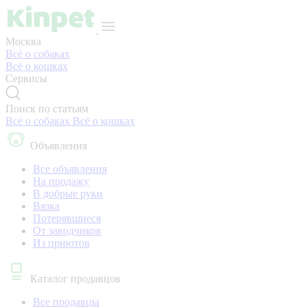
Москва
Всё о собаках
Всё о кошках
Сервисы
Поиск по статьям
Всё о собаках
Всё о кошках
Объявления
Все объявления
На продажу
В добрые руки
Вязка
Потерявшиеся
От заводчиков
Из приютов
Каталог продавцов
Все продавцы