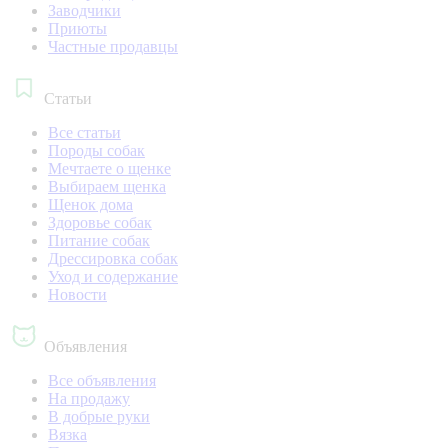
Заводчики
Приюты
Частные продавцы
Статьи
Все статьи
Породы собак
Мечтаете о щенке
Выбираем щенка
Щенок дома
Здоровье собак
Питание собак
Дрессировка собак
Уход и содержание
Новости
Объявления
Все объявления
На продажу
В добрые руки
Вязка