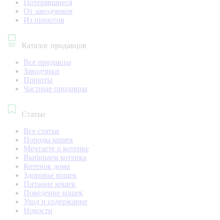
Потерявшиеся
От заводчиков
Из приютов
Каталог продавцов
Все продавцы
Заводчики
Приюты
Частные продавцы
Статьи
Все статьи
Породы кошек
Мечтаете о котенке
Выбираем котенка
Котенок дома
Здоровье кошек
Питание кошек
Поведение кошек
Уход и содержание
Новости