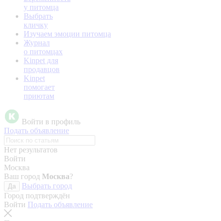
у питомца
Выбрать
кличку
Изучаем эмоции питомца
Журнал
о питомцах
Kinpet для
продавцов
Kinpet
помогает
приютам
Войти в профиль
Подать объявление
Нет результатов
Войти
Москва
Ваш город
Москва
?
Выбрать город
Да
Город подтверждён
Войти
Подать объявление