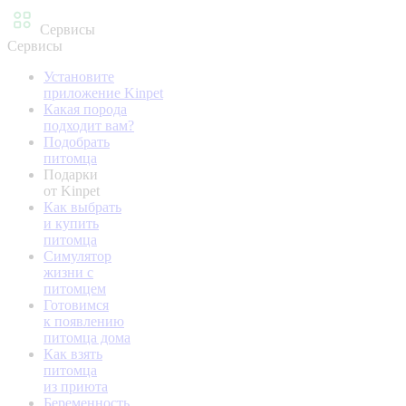
Сервисы
Сервисы
Установите
приложение Kinpet
Какая порода
подходит вам?
Подобрать
питомца
Подарки
от Kinpet
Как выбрать
и купить
питомца
Симулятор
жизни с
питомцем
Готовимся
к появлению
питомца дома
Как взять
питомца
из приюта
Беременность