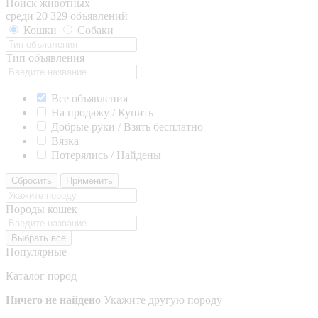
Поиск животных
среди 20 329 объявлений
Кошки
Собаки
Тип объявления
Все объявления
На продажу / Купить
Добрые руки / Взять бесплатно
Вязка
Потерялись / Найдены
Сбросить
Применить
Породы кошек
Выбрать все
Популярные
Каталог пород
Ничего не найдено
Укажите другую породу