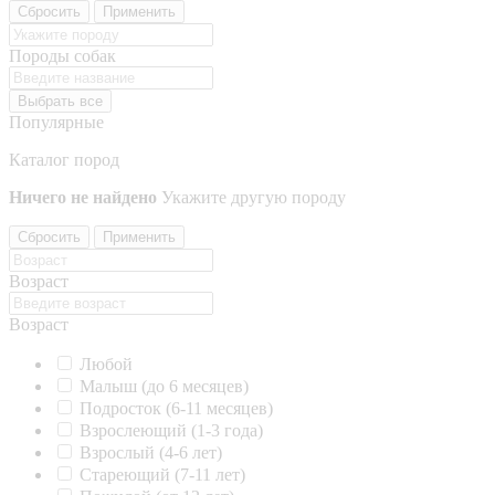
Сбросить
Применить
Породы собак
Выбрать все
Популярные
Каталог пород
Ничего не найдено
Укажите другую породу
Сбросить
Применить
Возраст
Возраст
Любой
Малыш (до 6 месяцев)
Подросток (6-11 месяцев)
Взрослеющий (1-3 года)
Взрослый (4-6 лет)
Стареющий (7-11 лет)