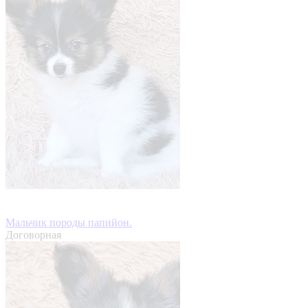
Мальчик породы папийон.
Договорная