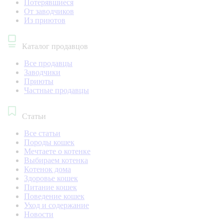
Потерявшиеся
От заводчиков
Из приютов
Каталог продавцов
Все продавцы
Заводчики
Приюты
Частные продавцы
Статьи
Все статьи
Породы кошек
Мечтаете о котенке
Выбираем котенка
Котенок дома
Здоровье кошек
Питание кошек
Поведение кошек
Уход и содержание
Новости