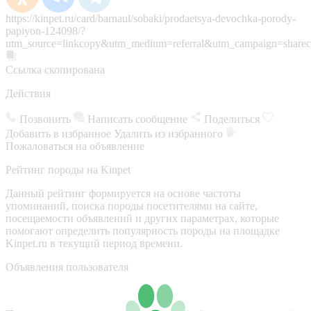
https://kinpet.ru/card/barnaul/sobaki/prodaetsya-devochka-porody-
papiyon-124098/?
utm_source=linkcopy&utm_medium=referral&utm_campaign=sharec
Ссылка скопирована
Действия
Позвонить
Написать сообщение
Поделиться
Добавить в избранное
Удалить из избранного
Пожаловаться на объявление
Рейтинг породы на Kinpet
Данный рейтинг формируется на основе частоты
упоминаний, поиска породы посетителями на сайте,
посещаемости объявлений и других параметрах, которые
помогают определить популярность породы на площадке
Kinpet.ru в текущий период времени.
Объявления пользователя