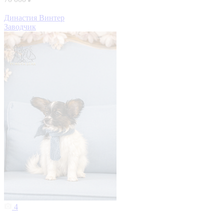
Династия Винтер
Заводчик
4