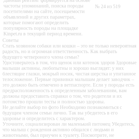
Данный рейтинг формируется на основе
частоты упоминаний, поиска породы
№ 24 из 519
посетителями на сайте, посещаемости
объявлений и других параметрах,
которые помогают определить
популярность породы на площадке
Kinpet.ru в текущий период времени.
Советы
Стать хозяином собаки или кошки – это не только невероятная
радость, но и огромная ответственность. Как выбрать
будущего четвероного члена семьи?
Удостоверьтесь в том, что щенок или котенок здоров
Здоровые
малыши активны, любопытны и хорошо выглядят: у них
блестящие глазки, мокрый носик, чистая шерстка и упитанное
телосложение. Первые прививки малышам делает заводчик –
это должно быть отмечено в ветпаспорте. Если у породы есть
предрасположенность к определенным заболеваниям, вам
должны предоставить справки о том, что родители и их
потомство прошли тесты и полностью здоровы.
Не делайте выбор по фото
Необходимо познакомиться с
будущим членом семьи лично. Так вы убедитесь в его
здоровье и определитесь с характером.
Уточните, социализирован ли маленький питомец
Убедитесь,
что малыш с рождения активно общался с людьми и
животными, был приучен к туалету. Посмотрите, не