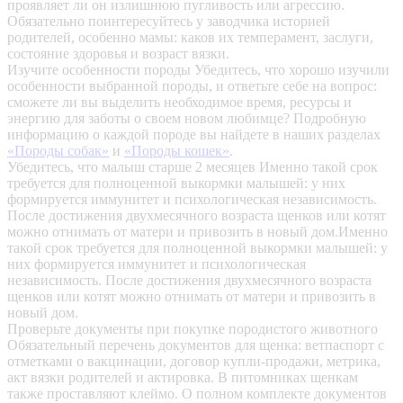
проявляет ли он излишнюю пугливость или агрессию.
Обязательно поинтересуйтесь у заводчика историей
родителей, особенно мамы: каков их темперамент, заслуги,
состояние здоровья и возраст вязки.
Изучите особенности породы
Убедитесь, что хорошо изучили
особенности выбранной породы, и ответьте себе на вопрос:
сможете ли вы выделить необходимое время, ресурсы и
энергию для заботы о своем новом любимце? Подробную
информацию о каждой породе вы найдете в наших разделах
«Породы собак»
и
«Породы кошек»
.
Убедитесь, что малыш старше 2 месяцев
Именно такой срок
требуется для полноценной выкормки малышей: у них
формируется иммунитет и психологическая независимость.
После достижения двухмесячного возраста щенков или котят
можно отнимать от матери и привозить в новый дом.Именно
такой срок требуется для полноценной выкормки малышей: у
них формируется иммунитет и психологическая
независимость. После достижения двухмесячного возраста
щенков или котят можно отнимать от матери и привозить в
новый дом.
Проверьте документы при покупке породистого животного
Обязательный перечень документов для щенка: ветпаспорт с
отметками о вакцинации, договор купли-продажи, метрика,
акт вязки родителей и актировка. В питомниках щенкам
также проставляют клеймо. О полном комплекте документов