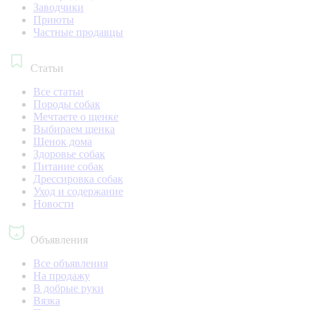
Заводчики
Приюты
Частные продавцы
Статьи
Все статьи
Породы собак
Мечтаете о щенке
Выбираем щенка
Щенок дома
Здоровье собак
Питание собак
Дрессировка собак
Уход и содержание
Новости
Объявления
Все объявления
На продажу
В добрые руки
Вязка