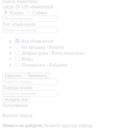
Поиск животных
среди 20 329 объявлений
Кошки
Собаки
Тип объявления
Все объявления
На продажу / Купить
Добрые руки / Взять бесплатно
Вязка
Потерялись / Найдены
Сбросить
Применить
Породы кошек
Выбрать все
Популярные
Каталог пород
Ничего не найдено
Укажите другую породу