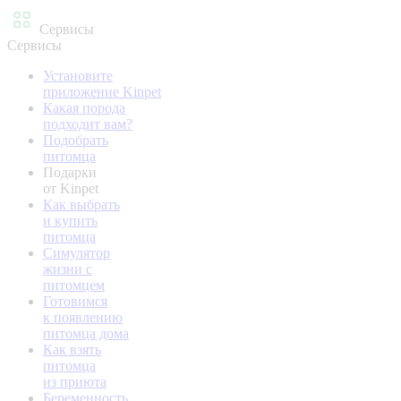
Сервисы
Сервисы
Установите
приложение Kinpet
Какая порода
подходит вам?
Подобрать
питомца
Подарки
от Kinpet
Как выбрать
и купить
питомца
Симулятор
жизни с
питомцем
Готовимся
к появлению
питомца дома
Как взять
питомца
из приюта
Беременность