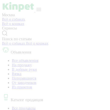
Москва
Всё о собаках
Всё о кошках
Сервисы
Поиск по статьям
Всё о собаках
Всё о кошках
Объявления
Все объявления
На продажу
В добрые руки
Вязка
Потерявшиеся
От заводчиков
Из приютов
Каталог продавцов
Все продавцы