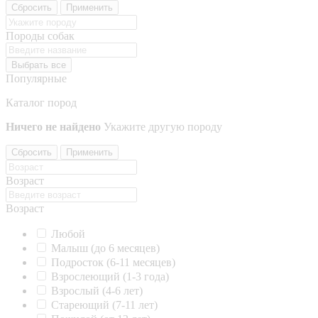
Сбросить
Применить
Породы собак
Выбрать все
Популярные
Каталог пород
Ничего не найдено
Укажите другую породу
Сбросить
Применить
Возраст
Возраст
Любой
Малыш (до 6 месяцев)
Подросток (6-11 месяцев)
Взрослеющий (1-3 года)
Взрослый (4-6 лет)
Стареющий (7-11 лет)