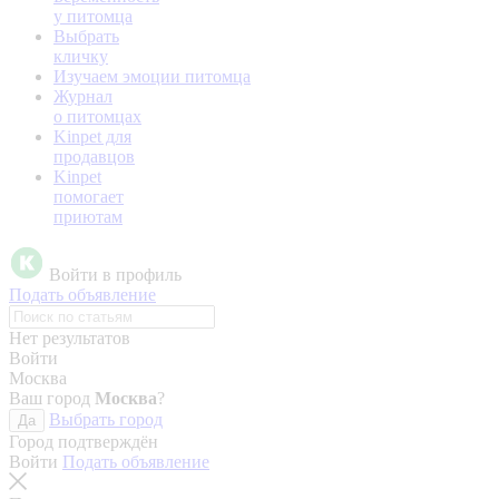
у питомца
Выбрать
кличку
Изучаем эмоции питомца
Журнал
о питомцах
Kinpet для
продавцов
Kinpet
помогает
приютам
Войти в профиль
Подать объявление
Нет результатов
Войти
Москва
Ваш город
Москва
?
Выбрать город
Да
Город подтверждён
Войти
Подать объявление