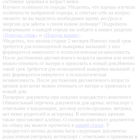
состояние здоровья и возраст вязки.
Изучите особенности породы
Убедитесь, что хорошо изучили
особенности выбранной породы, и ответьте себе на вопрос:
сможете ли вы выделить необходимое время, ресурсы и
энергию для заботы о своем новом любимце? Подробную
информацию о каждой породе вы найдете в наших разделах
«Породы собак»
и
«Породы кошек»
.
Убедитесь, что малыш старше 2 месяцев
Именно такой срок
требуется для полноценной выкормки малышей: у них
формируется иммунитет и психологическая независимость.
После достижения двухмесячного возраста щенков или котят
можно отнимать от матери и привозить в новый дом.Именно
такой срок требуется для полноценной выкормки малышей: у
них формируется иммунитет и психологическая
независимость. После достижения двухмесячного возраста
щенков или котят можно отнимать от матери и привозить в
новый дом.
Проверьте документы при покупке породистого животного
Обязательный перечень документов для щенка: ветпаспорт с
отметками о вакцинации, договор купли-продажи, метрика,
акт вязки родителей и актировка. В питомниках щенкам
также проставляют клеймо. О полном комплекте документов
на собаку вы можете прочитать в
нашей статье
.
У
породистого котика должны быть следующие документы:
родословная (метрика), ветпаспорт с отметками о прививках и