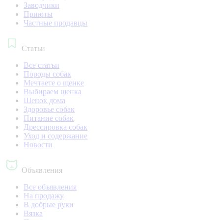
Заводчики
Приюты
Частные продавцы
Статьи
Все статьи
Породы собак
Мечтаете о щенке
Выбираем щенка
Щенок дома
Здоровье собак
Питание собак
Дрессировка собак
Уход и содержание
Новости
Объявления
Все объявления
На продажу
В добрые руки
Вязка