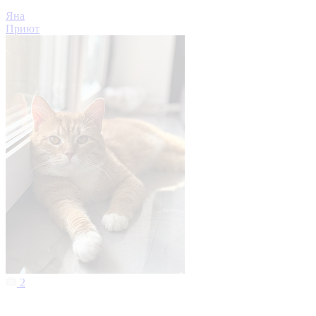
Яна
Приют
2