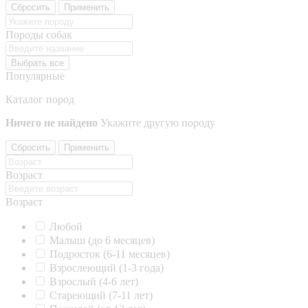
Сбросить
Применить
Породы собак
Выбрать все
Популярные
Каталог пород
Ничего не найдено
Укажите другую породу
Сбросить
Применить
Возраст
Возраст
Любой
Малыш (до 6 месяцев)
Подросток (6-11 месяцев)
Взрослеющий (1-3 года)
Взрослый (4-6 лет)
Стареющий (7-11 лет)