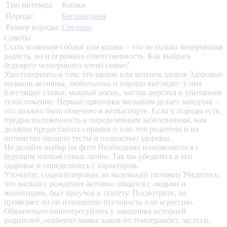
Тип питомца:
Кошки
Порода:
Беспородная
Размер породы:
Средние
Советы
Стать хозяином собаки или кошки – это не только невероятная
радость, но и огромная ответственность. Как выбрать
будущего четвероного члена семьи?
Удостоверьтесь в том, что щенок или котенок здоров
Здоровые
малыши активны, любопытны и хорошо выглядят: у них
блестящие глазки, мокрый носик, чистая шерстка и упитанное
телосложение. Первые прививки малышам делает заводчик –
это должно быть отмечено в ветпаспорте. Если у породы есть
предрасположенность к определенным заболеваниям, вам
должны предоставить справки о том, что родители и их
потомство прошли тесты и полностью здоровы.
Не делайте выбор по фото
Необходимо познакомиться с
будущим членом семьи лично. Так вы убедитесь в его
здоровье и определитесь с характером.
Уточните, социализирован ли маленький питомец
Убедитесь,
что малыш с рождения активно общался с людьми и
животными, был приучен к туалету. Посмотрите, не
проявляет ли он излишнюю пугливость или агрессию.
Обязательно поинтересуйтесь у заводчика историей
родителей, особенно мамы: каков их темперамент, заслуги,