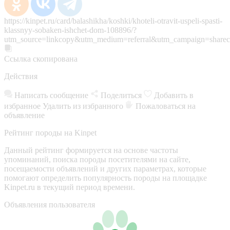
https://kinpet.ru/card/balashikha/koshki/khoteli-otravit-uspeli-spasti-
klassnyy-sobaken-ishchet-dom-108896/?
utm_source=linkcopy&utm_medium=referral&utm_campaign=sharec
Ссылка скопирована
Действия
Написать сообщение
Поделиться
Добавить в
избранное
Удалить из избранного
Пожаловаться на
объявление
Рейтинг породы на Kinpet
Данный рейтинг формируется на основе частоты
упоминаний, поиска породы посетителями на сайте,
посещаемости объявлений и других параметрах, которые
помогают определить популярность породы на площадке
Kinpet.ru в текущий период времени.
Объявления пользователя