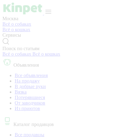
Москва
Всё о собаках
Всё о кошках
Сервисы
Поиск по статьям
Всё о собаках
Всё о кошках
Объявления
Все объявления
На продажу
В добрые руки
Вязка
Потерявшиеся
От заводчиков
Из приютов
Каталог продавцов
Все продавцы