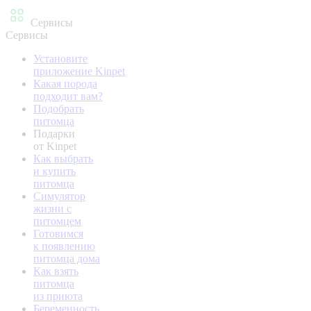
Сервисы
Сервисы
Установите
приложение Kinpet
Какая порода
подходит вам?
Подобрать
питомца
Подарки
от Kinpet
Как выбрать
и купить
питомца
Симулятор
жизни с
питомцем
Готовимся
к появлению
питомца дома
Как взять
питомца
из приюта
Беременность