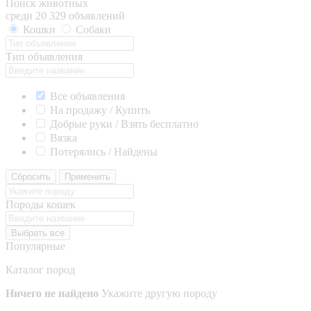
Поиск животных
среди 20 329 объявлений
Кошки
Собаки
Тип объявления
Все объявления
На продажу / Купить
Добрые руки / Взять бесплатно
Вязка
Потерялись / Найдены
Сбросить
Применить
Породы кошек
Выбрать все
Популярные
Каталог пород
Ничего не найдено
Укажите другую породу