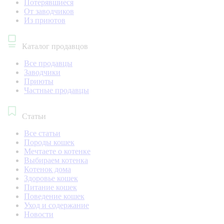
Потерявшиеся
От заводчиков
Из приютов
Каталог продавцов
Все продавцы
Заводчики
Приюты
Частные продавцы
Статьи
Все статьи
Породы кошек
Мечтаете о котенке
Выбираем котенка
Котенок дома
Здоровье кошек
Питание кошек
Поведение кошек
Уход и содержание
Новости