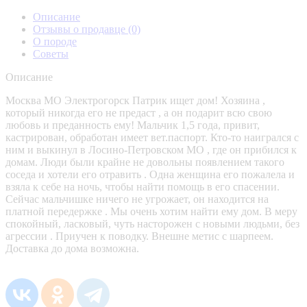
Описание
Отзывы о продавце
(0)
О породе
Советы
Описание
Москва МО Электрогорск Патрик ищет дом! Хозяина ,
который никогда его не предаст , а он подарит всю свою
любовь и преданность ему! Мальчик 1,5 года, привит,
кастрирован, обработан имеет вет.паспорт. Кто-то наигрался с
ним и выкинул в Лосино-Петровском МО , где он прибился к
домам. Люди были крайне не довольны появлением такого
соседа и хотели его отравить . Одна женщина его пожалела и
взяла к себе на ночь, чтобы найти помощь в его спасении.
Сейчас мальчишке ничего не угрожает, он находится на
платной передержке . Мы очень хотим найти ему дом. В меру
спокойный, ласковый, чуть насторожен с новыми людьми, без
агрессии . Приучен к поводку. Внешне метис с шарпеем.
Доставка до дома возможна.