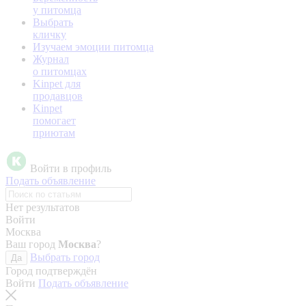
у питомца
Выбрать
кличку
Изучаем эмоции питомца
Журнал
о питомцах
Kinpet для
продавцов
Kinpet
помогает
приютам
Войти в профиль
Подать объявление
Нет результатов
Войти
Москва
Ваш город
Москва
?
Выбрать город
Да
Город подтверждён
Войти
Подать объявление