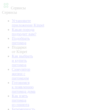
Сервисы
Сервисы
Установите
приложение Kinpet
Какая порода
подходит вам?
Подобрать
питомца
Подарки
от Kinpet
Как выбрать
и купить
питомца
Симулятор
жизни с
питомцем
Готовимся
к появлению
питомца дома
Как взять
питомца
из приюта
Беременность