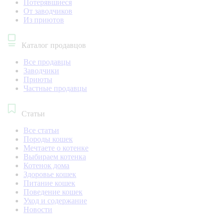
Потерявшиеся
От заводчиков
Из приютов
Каталог продавцов
Все продавцы
Заводчики
Приюты
Частные продавцы
Статьи
Все статьи
Породы кошек
Мечтаете о котенке
Выбираем котенка
Котенок дома
Здоровье кошек
Питание кошек
Поведение кошек
Уход и содержание
Новости