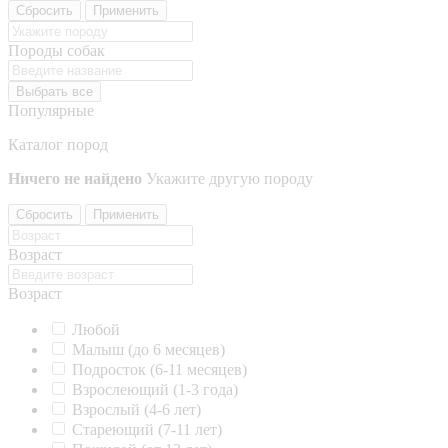
Сбросить
Применить
Породы собак
Выбрать все
Популярные
Каталог пород
Ничего не найдено
Укажите другую породу
Сбросить
Применить
Возраст
Возраст
Любой
Малыш (до 6 месяцев)
Подросток (6-11 месяцев)
Взрослеющий (1-3 года)
Взрослый (4-6 лет)
Стареющий (7-11 лет)