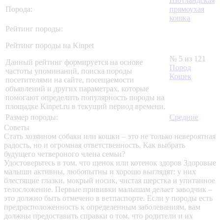
Шотландская
Порода:
прямоухая
кошка
Рейтинг породы:
Рейтинг породы на Kinpet
№ 5 из 121
Данный рейтинг формируется на основе
Пород
частоты упоминаний, поиска породы
Кошек
посетителями на сайте, посещаемости
объявлений и других параметрах, которые
помогают определить популярность породы на
площадке Kinpet.ru в текущий период времени.
Размер породы:
Средние
Советы
Стать хозяином собаки или кошки – это не только невероятная
радость, но и огромная ответственность. Как выбрать
будущего четвероного члена семьи?
Удостоверьтесь в том, что щенок или котенок здоров
Здоровые
малыши активны, любопытны и хорошо выглядят: у них
блестящие глазки, мокрый носик, чистая шерстка и упитанное
телосложение. Первые прививки малышам делает заводчик –
это должно быть отмечено в ветпаспорте. Если у породы есть
предрасположенность к определенным заболеваниям, вам
должны предоставить справки о том, что родители и их