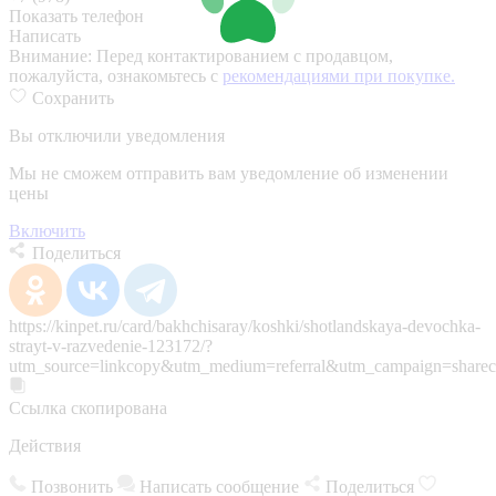
Показать телефон
Написать
Внимание:
Перед контактированием с продавцом,
пожалуйста, ознакомьтесь с
рекомендациями при покупке.
Сохранить
Вы отключили уведомления
Мы не сможем отправить вам уведомление об изменении
цены
Включить
Поделиться
https://kinpet.ru/card/bakhchisaray/koshki/shotlandskaya-devochka-
strayt-v-razvedenie-123172/?
utm_source=linkcopy&utm_medium=referral&utm_campaign=sharec
Ссылка скопирована
Действия
Позвонить
Написать сообщение
Поделиться