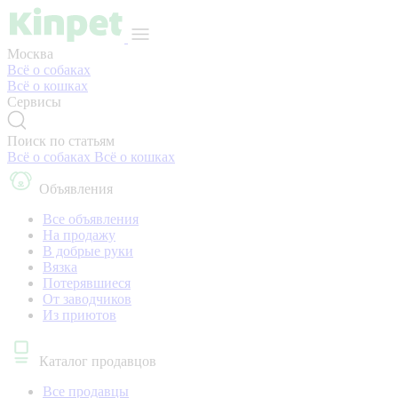
Москва
Всё о собаках
Всё о кошках
Сервисы
Поиск по статьям
Всё о собаках
Всё о кошках
Объявления
Все объявления
На продажу
В добрые руки
Вязка
Потерявшиеся
От заводчиков
Из приютов
Каталог продавцов
Все продавцы