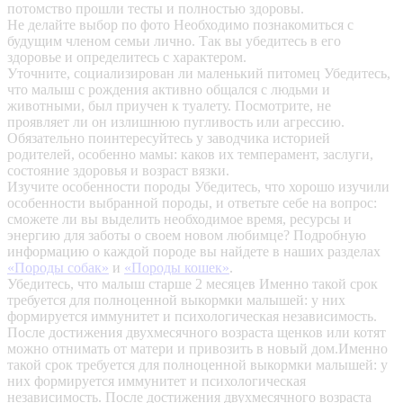
потомство прошли тесты и полностью здоровы.
Не делайте выбор по фото
Необходимо познакомиться с
будущим членом семьи лично. Так вы убедитесь в его
здоровье и определитесь с характером.
Уточните, социализирован ли маленький питомец
Убедитесь,
что малыш с рождения активно общался с людьми и
животными, был приучен к туалету. Посмотрите, не
проявляет ли он излишнюю пугливость или агрессию.
Обязательно поинтересуйтесь у заводчика историей
родителей, особенно мамы: каков их темперамент, заслуги,
состояние здоровья и возраст вязки.
Изучите особенности породы
Убедитесь, что хорошо изучили
особенности выбранной породы, и ответьте себе на вопрос:
сможете ли вы выделить необходимое время, ресурсы и
энергию для заботы о своем новом любимце? Подробную
информацию о каждой породе вы найдете в наших разделах
«Породы собак»
и
«Породы кошек»
.
Убедитесь, что малыш старше 2 месяцев
Именно такой срок
требуется для полноценной выкормки малышей: у них
формируется иммунитет и психологическая независимость.
После достижения двухмесячного возраста щенков или котят
можно отнимать от матери и привозить в новый дом.Именно
такой срок требуется для полноценной выкормки малышей: у
них формируется иммунитет и психологическая
независимость. После достижения двухмесячного возраста