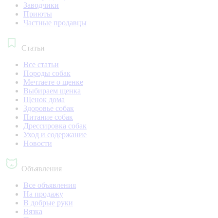
Заводчики
Приюты
Частные продавцы
Статьи
Все статьи
Породы собак
Мечтаете о щенке
Выбираем щенка
Щенок дома
Здоровье собак
Питание собак
Дрессировка собак
Уход и содержание
Новости
Объявления
Все объявления
На продажу
В добрые руки
Вязка