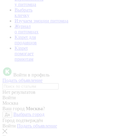
у питомца
Выбрать
кличку
Изучаем эмоции питомца
Журнал
о питомцах
Kinpet для
продавцов
Kinpet
помогает
приютам
Войти в профиль
Подать объявление
Нет результатов
Войти
Москва
Ваш город
Москва
?
Выбрать город
Да
Город подтверждён
Войти
Подать объявление