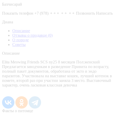
Бахчисарай
Показать телефон
+7 (978) ⚬⚬⚬ ⚬⚬ ⚬⚬
Позвонить
Написать
Диана
Описание
Отзывы о продавце
(0)
О породе
Советы
Описание
Elita Meowing Friends SCS ny25 8 месяцев Пол:женский
Предлагается заводчикам в разведение Привита по возрасту,
полный пакет документов, обработана от экто и эндо
паразитов. Участвовала на выставке кошек, лучший котенок в
помете, второй раз при участии заняла 3 место. Выставочный
характер, очень ласковая классная девочка
Факты о питомце