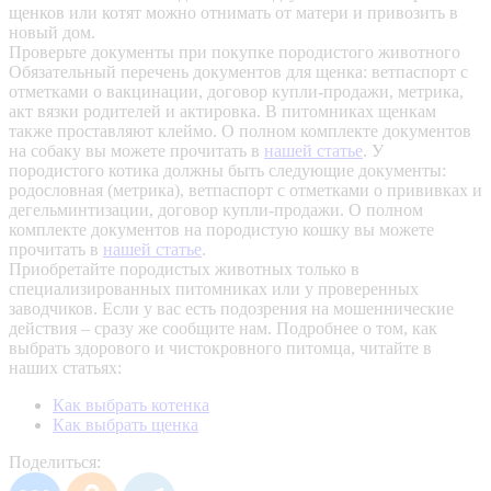
щенков или котят можно отнимать от матери и привозить в
новый дом.
Проверьте документы при покупке породистого животного
Обязательный перечень документов для щенка: ветпаспорт с
отметками о вакцинации, договор купли-продажи, метрика,
акт вязки родителей и актировка. В питомниках щенкам
также проставляют клеймо. О полном комплекте документов
на собаку вы можете прочитать в
нашей статье
.
У
породистого котика должны быть следующие документы:
родословная (метрика), ветпаспорт с отметками о прививках и
дегельминтизации, договор купли-продажи. О полном
комплекте документов на породистую кошку вы можете
прочитать в
нашей статье
.
Приобретайте породистых животных только в
специализированных питомниках или у проверенных
заводчиков. Если у вас есть подозрения на мошеннические
действия – сразу же сообщите нам.
Подробнее о том, как
выбрать здорового и чистокровного питомца, читайте в
наших статьях:
Как выбрать котенка
Как выбрать щенка
Поделиться: