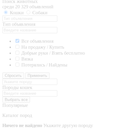
Поиск животных
среди 20 329 объявлений
Кошки
Собаки
Тип объявления
Все объявления
На продажу / Купить
Добрые руки / Взять бесплатно
Вязка
Потерялись / Найдены
Сбросить
Применить
Породы кошек
Выбрать все
Популярные
Каталог пород
Ничего не найдено
Укажите другую породу