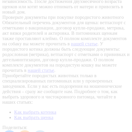
независимость. После достижения двухмесячного возраста
щенков или котят можно отнимать от матери и привозить в
новый дом.
Проверьте документы при покупке породистого животного
Обязательный перечень документов для щенка: ветпаспорт с
отметками о вакцинации, договор купли-продажи, метрика,
акт вязки родителей и актировка. В питомниках щенкам
также проставляют клеймо. О полном комплекте документов
на собаку вы можете прочитать в
нашей статье
.
У
породистого котика должны быть следующие документы:
родословная (метрика), ветпаспорт с отметками о прививках и
дегельминтизации, договор купли-продажи. О полном
комплекте документов на породистую кошку вы можете
прочитать в
нашей статье
.
Приобретайте породистых животных только в
специализированных питомниках или у проверенных
заводчиков. Если у вас есть подозрения на мошеннические
действия – сразу же сообщите нам.
Подробнее о том, как
выбрать здорового и чистокровного питомца, читайте в
наших статьях:
Как выбрать котенка
Как выбрать щенка
Поделиться: