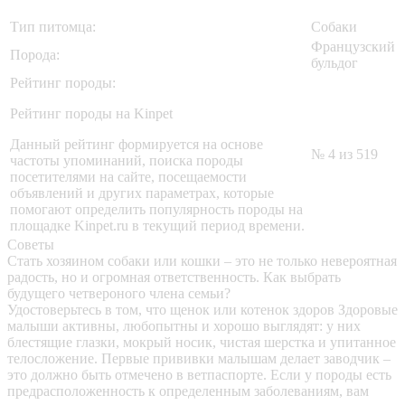
Тип питомца:
Собаки
Французский
Порода:
бульдог
Рейтинг породы:
Рейтинг породы на Kinpet
Данный рейтинг формируется на основе
№ 4 из 519
частоты упоминаний, поиска породы
посетителями на сайте, посещаемости
объявлений и других параметрах, которые
помогают определить популярность породы на
площадке Kinpet.ru в текущий период времени.
Советы
Стать хозяином собаки или кошки – это не только невероятная
радость, но и огромная ответственность. Как выбрать
будущего четвероного члена семьи?
Удостоверьтесь в том, что щенок или котенок здоров
Здоровые
малыши активны, любопытны и хорошо выглядят: у них
блестящие глазки, мокрый носик, чистая шерстка и упитанное
телосложение. Первые прививки малышам делает заводчик –
это должно быть отмечено в ветпаспорте. Если у породы есть
предрасположенность к определенным заболеваниям, вам