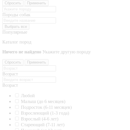
Сбросить
Применить
Породы собак
Выбрать все
Популярные
Каталог пород
Ничего не найдено
Укажите другую породу
Сбросить
Применить
Возраст
Возраст
Любой
Малыш (до 6 месяцев)
Подросток (6-11 месяцев)
Взрослеющий (1-3 года)
Взрослый (4-6 лет)
Стареющий (7-11 лет)