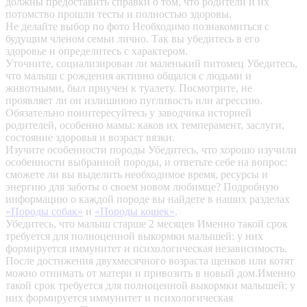
должны предоставить справки о том, что родители и их
потомство прошли тесты и полностью здоровы.
Не делайте выбор по фото
Необходимо познакомиться с
будущим членом семьи лично. Так вы убедитесь в его
здоровье и определитесь с характером.
Уточните, социализирован ли маленький питомец
Убедитесь,
что малыш с рождения активно общался с людьми и
животными, был приучен к туалету. Посмотрите, не
проявляет ли он излишнюю пугливость или агрессию.
Обязательно поинтересуйтесь у заводчика историей
родителей, особенно мамы: каков их темперамент, заслуги,
состояние здоровья и возраст вязки.
Изучите особенности породы
Убедитесь, что хорошо изучили
особенности выбранной породы, и ответьте себе на вопрос:
сможете ли вы выделить необходимое время, ресурсы и
энергию для заботы о своем новом любимце? Подробную
информацию о каждой породе вы найдете в наших разделах
«Породы собак»
и
«Породы кошек»
.
Убедитесь, что малыш старше 2 месяцев
Именно такой срок
требуется для полноценной выкормки малышей: у них
формируется иммунитет и психологическая независимость.
После достижения двухмесячного возраста щенков или котят
можно отнимать от матери и привозить в новый дом.Именно
такой срок требуется для полноценной выкормки малышей: у
них формируется иммунитет и психологическая