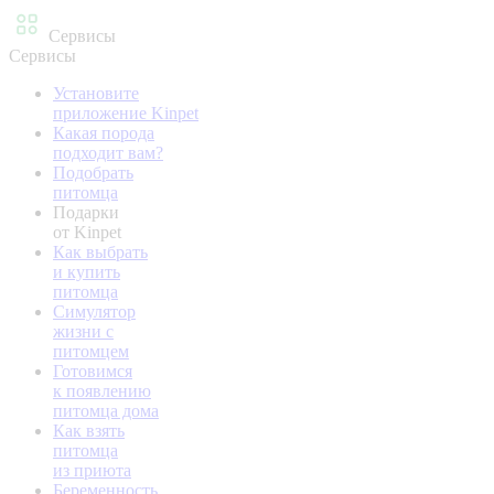
Сервисы
Сервисы
Установите
приложение Kinpet
Какая порода
подходит вам?
Подобрать
питомца
Подарки
от Kinpet
Как выбрать
и купить
питомца
Симулятор
жизни с
питомцем
Готовимся
к появлению
питомца дома
Как взять
питомца
из приюта
Беременность