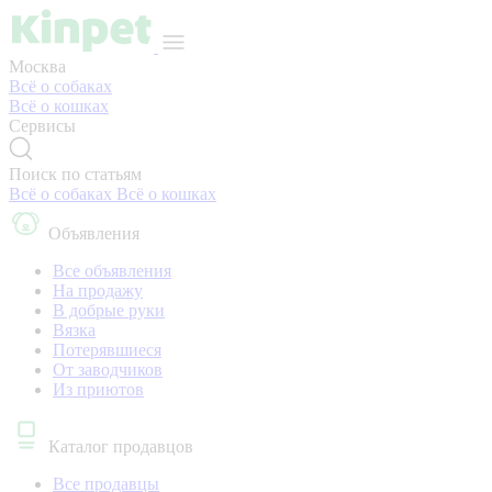
Москва
Всё о собаках
Всё о кошках
Сервисы
Поиск по статьям
Всё о собаках
Всё о кошках
Объявления
Все объявления
На продажу
В добрые руки
Вязка
Потерявшиеся
От заводчиков
Из приютов
Каталог продавцов
Все продавцы