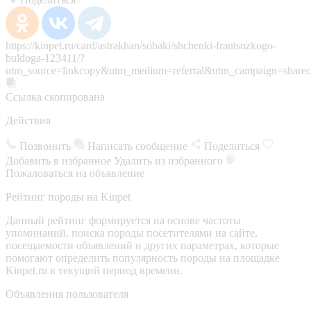
https://kinpet.ru/card/astrakhan/sobaki/shchenki-frantsuzkogo-
buldoga-123411/?
utm_source=linkcopy&utm_medium=referral&utm_campaign=sharec
Ссылка скопирована
Действия
Позвонить
Написать сообщение
Поделиться
Добавить в избранное
Удалить из избранного
Пожаловаться на объявление
Рейтинг породы на Kinpet
Данный рейтинг формируется на основе частоты
упоминаний, поиска породы посетителями на сайте,
посещаемости объявлений и других параметрах, которые
помогают определить популярность породы на площадке
Kinpet.ru в текущий период времени.
Объявления пользователя