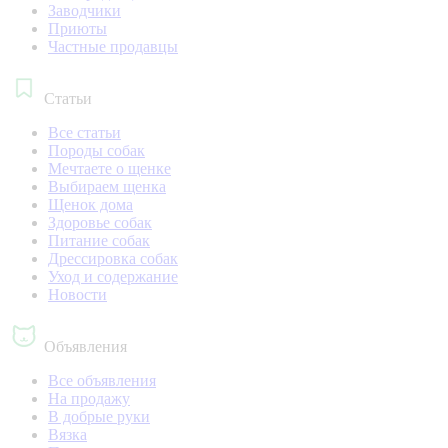
Заводчики
Приюты
Частные продавцы
Статьи
Все статьи
Породы собак
Мечтаете о щенке
Выбираем щенка
Щенок дома
Здоровье собак
Питание собак
Дрессировка собак
Уход и содержание
Новости
Объявления
Все объявления
На продажу
В добрые руки
Вязка