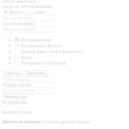
Поиск животных
среди 20 329 объявлений
Кошки
Собаки
Тип объявления
Все объявления
На продажу / Купить
Добрые руки / Взять бесплатно
Вязка
Потерялись / Найдены
Сбросить
Применить
Породы кошек
Выбрать все
Популярные
Каталог пород
Ничего не найдено
Укажите другую породу