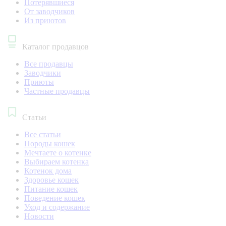
Потерявшиеся
От заводчиков
Из приютов
Каталог продавцов
Все продавцы
Заводчики
Приюты
Частные продавцы
Статьи
Все статьи
Породы кошек
Мечтаете о котенке
Выбираем котенка
Котенок дома
Здоровье кошек
Питание кошек
Поведение кошек
Уход и содержание
Новости