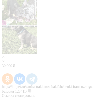
30 000 ₽
https://kinpet.ru/card/astrakhan/sobaki/shchenki-frantsuzkogo-
buldoga-123411/
Ссылка скопирована