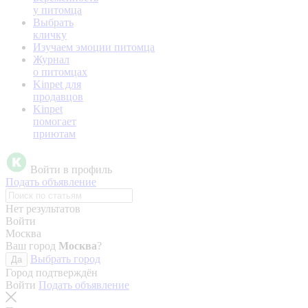
у питомца
Выбрать
кличку
Изучаем эмоции питомца
Журнал
о питомцах
Kinpet для
продавцов
Kinpet
помогает
приютам
Войти в профиль
Подать объявление
Нет результатов
Войти
Москва
Ваш город
Москва
?
Выбрать город
Да
Город подтверждён
Войти
Подать объявление