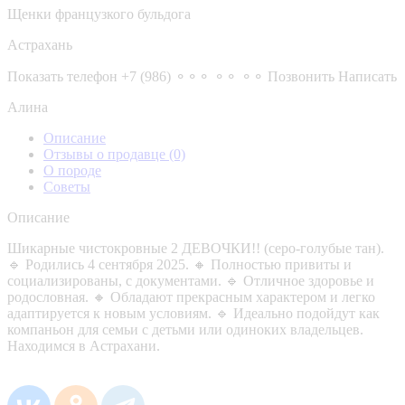
Щенки французкого бульдога
Астрахань
Показать телефон
+7 (986) ⚬⚬⚬ ⚬⚬ ⚬⚬
Позвонить
Написать
Алина
Описание
Отзывы о продавце
(0)
О породе
Советы
Описание
Шикарные чистокровные 2 ДЕВОЧКИ!! (серо-голубые тан).
🔹 Родились 4 сентября 2025. 🔸 Полностью привиты и
социализированы, с документами. 🔹 Отличное здоровье и
родословная. 🔸 Обладают прекрасным характером и легко
адаптируется к новым условиям. 🔹 Идеально подойдут как
компаньон для семьи с детьми или одиноких владельцев.
Находимся в Астрахани.