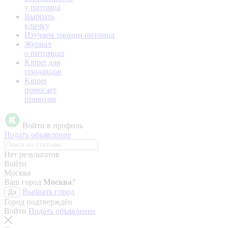
у питомца
Выбрать
кличку
Изучаем эмоции питомца
Журнал
о питомцах
Kinpet для
продавцов
Kinpet
помогает
приютам
Войти в профиль
Подать объявление
Нет результатов
Войти
Москва
Ваш город
Москва
?
Выбрать город
Да
Город подтверждён
Войти
Подать объявление