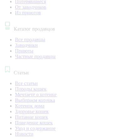
Потерявшиеся
От заводчиков
Из приютов
Каталог продавцов
Все продавцы
Заводчики
Приюты
Частные продавцы
Статьи
Все статьи
Породы кошек
Мечтаете о котенке
Выбираем котенка
Котенок дома
Здоровье кошек
Питание кошек
Поведение кошек
Уход и содержание
Новости