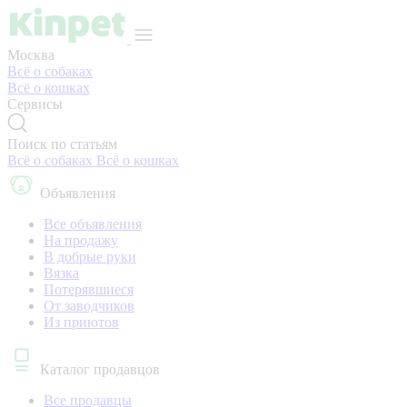
Москва
Всё о собаках
Всё о кошках
Сервисы
Поиск по статьям
Всё о собаках
Всё о кошках
Объявления
Все объявления
На продажу
В добрые руки
Вязка
Потерявшиеся
От заводчиков
Из приютов
Каталог продавцов
Все продавцы