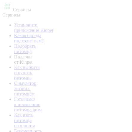
Сервисы
Сервисы
Установите
приложение Kinpet
Какая порода
подходит вам?
Подобрать
питомца
Подарки
от Kinpet
Как выбрать
и купить
питомца
Симулятор
жизни с
питомцем
Готовимся
к появлению
питомца дома
Как взять
питомца
из приюта
Беременность