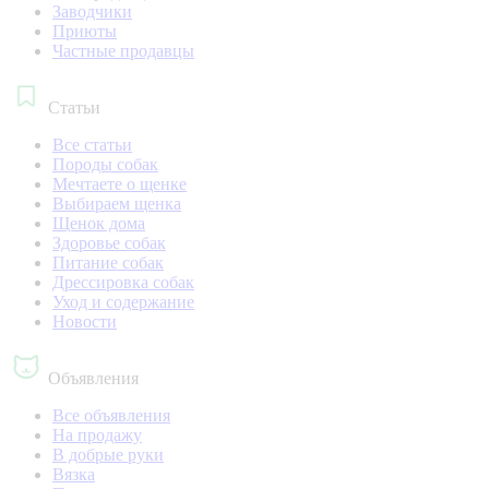
Заводчики
Приюты
Частные продавцы
Статьи
Все статьи
Породы собак
Мечтаете о щенке
Выбираем щенка
Щенок дома
Здоровье собак
Питание собак
Дрессировка собак
Уход и содержание
Новости
Объявления
Все объявления
На продажу
В добрые руки
Вязка