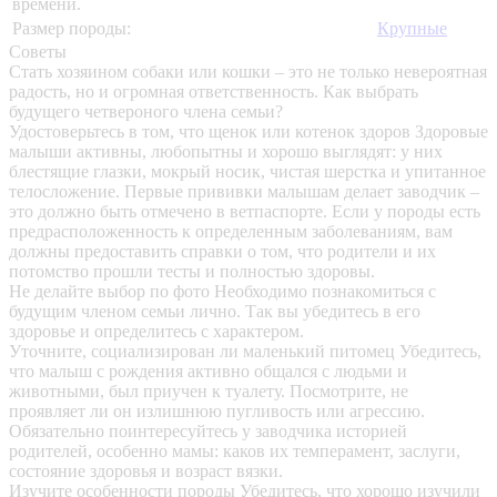
времени.
Размер породы:
Крупные
Советы
Стать хозяином собаки или кошки – это не только невероятная
радость, но и огромная ответственность. Как выбрать
будущего четвероного члена семьи?
Удостоверьтесь в том, что щенок или котенок здоров
Здоровые
малыши активны, любопытны и хорошо выглядят: у них
блестящие глазки, мокрый носик, чистая шерстка и упитанное
телосложение. Первые прививки малышам делает заводчик –
это должно быть отмечено в ветпаспорте. Если у породы есть
предрасположенность к определенным заболеваниям, вам
должны предоставить справки о том, что родители и их
потомство прошли тесты и полностью здоровы.
Не делайте выбор по фото
Необходимо познакомиться с
будущим членом семьи лично. Так вы убедитесь в его
здоровье и определитесь с характером.
Уточните, социализирован ли маленький питомец
Убедитесь,
что малыш с рождения активно общался с людьми и
животными, был приучен к туалету. Посмотрите, не
проявляет ли он излишнюю пугливость или агрессию.
Обязательно поинтересуйтесь у заводчика историей
родителей, особенно мамы: каков их темперамент, заслуги,
состояние здоровья и возраст вязки.
Изучите особенности породы
Убедитесь, что хорошо изучили