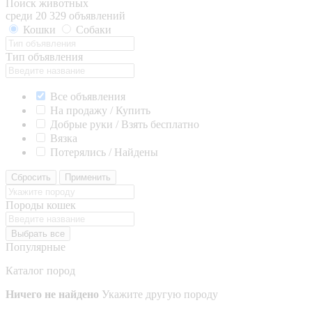
Поиск животных
среди 20 329 объявлений
Кошки
Собаки
Тип объявления
Все объявления
На продажу / Купить
Добрые руки / Взять бесплатно
Вязка
Потерялись / Найдены
Сбросить
Применить
Породы кошек
Выбрать все
Популярные
Каталог пород
Ничего не найдено
Укажите другую породу