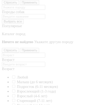
Сбросить
Применить
Породы собак
Выбрать все
Популярные
Каталог пород
Ничего не найдено
Укажите другую породу
Сбросить
Применить
Возраст
Возраст
Любой
Малыш (до 6 месяцев)
Подросток (6-11 месяцев)
Взрослеющий (1-3 года)
Взрослый (4-6 лет)
Стареющий (7-11 лет)