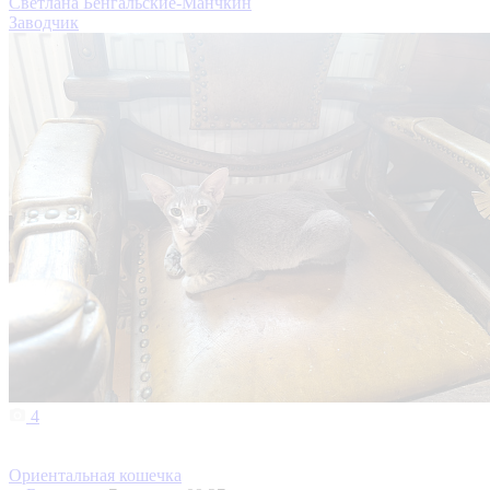
Светлана Бенгальские-Манчкин
Заводчик
4
Ориентальная кошечка