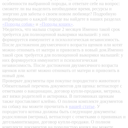
особенности выбранной породы, и ответьте себе на вопрос:
сможете ли вы выделить необходимое время, ресурсы и
энергию для заботы о своем новом любимце? Подробную
информацию о каждой породе вы найдете в наших разделах
«Породы собак»
и
«Породы кошек»
.
Убедитесь, что малыш старше 2 месяцев
Именно такой срок
требуется для полноценной выкормки малышей: у них
формируется иммунитет и психологическая независимость.
После достижения двухмесячного возраста щенков или котят
можно отнимать от матери и привозить в новый дом.Именно
такой срок требуется для полноценной выкормки малышей: у
них формируется иммунитет и психологическая
независимость. После достижения двухмесячного возраста
щенков или котят можно отнимать от матери и привозить в
новый дом.
Проверьте документы при покупке породистого животного
Обязательный перечень документов для щенка: ветпаспорт с
отметками о вакцинации, договор купли-продажи, метрика,
акт вязки родителей и актировка. В питомниках щенкам
также проставляют клеймо. О полном комплекте документов
на собаку вы можете прочитать в
нашей статье
.
У
породистого котика должны быть следующие документы:
родословная (метрика), ветпаспорт с отметками о прививках и
дегельминтизации, договор купли-продажи. О полном
комплекте документов на породистую кошку вы можете