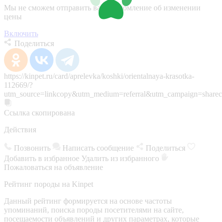
Мы не сможем отправить вам уведомление об изменении
цены
Включить
Поделиться
https://kinpet.ru/card/aprelevka/koshki/orientalnaya-krasotka-
112669/?
utm_source=linkcopy&utm_medium=referral&utm_campaign=sharec
Ссылка скопирована
Действия
Позвонить
Написать сообщение
Поделиться
Добавить в избранное
Удалить из избранного
Пожаловаться на объявление
Рейтинг породы на Kinpet
Данный рейтинг формируется на основе частоты
упоминаний, поиска породы посетителями на сайте,
посещаемости объявлений и других параметрах, которые