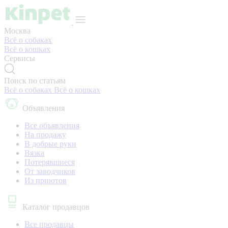
Москва
Всё о собаках
Всё о кошках
Сервисы
Поиск по статьям
Всё о собаках
Всё о кошках
Объявления
Все объявления
На продажу
В добрые руки
Вязка
Потерявшиеся
От заводчиков
Из приютов
Каталог продавцов
Все продавцы