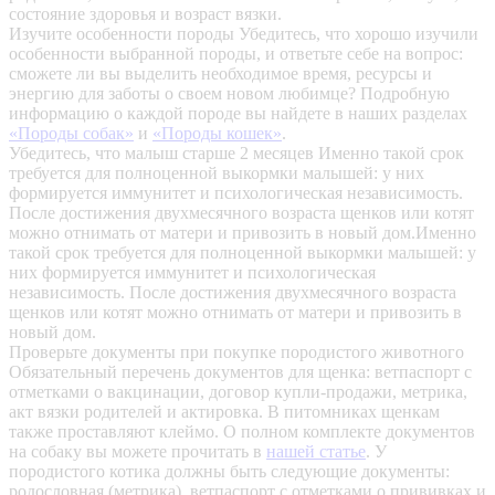
состояние здоровья и возраст вязки.
Изучите особенности породы
Убедитесь, что хорошо изучили
особенности выбранной породы, и ответьте себе на вопрос:
сможете ли вы выделить необходимое время, ресурсы и
энергию для заботы о своем новом любимце? Подробную
информацию о каждой породе вы найдете в наших разделах
«Породы собак»
и
«Породы кошек»
.
Убедитесь, что малыш старше 2 месяцев
Именно такой срок
требуется для полноценной выкормки малышей: у них
формируется иммунитет и психологическая независимость.
После достижения двухмесячного возраста щенков или котят
можно отнимать от матери и привозить в новый дом.Именно
такой срок требуется для полноценной выкормки малышей: у
них формируется иммунитет и психологическая
независимость. После достижения двухмесячного возраста
щенков или котят можно отнимать от матери и привозить в
новый дом.
Проверьте документы при покупке породистого животного
Обязательный перечень документов для щенка: ветпаспорт с
отметками о вакцинации, договор купли-продажи, метрика,
акт вязки родителей и актировка. В питомниках щенкам
также проставляют клеймо. О полном комплекте документов
на собаку вы можете прочитать в
нашей статье
.
У
породистого котика должны быть следующие документы:
родословная (метрика), ветпаспорт с отметками о прививках и