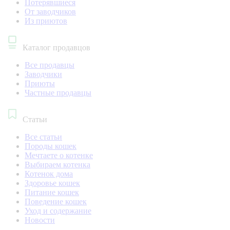
Потерявшиеся
От заводчиков
Из приютов
Каталог продавцов
Все продавцы
Заводчики
Приюты
Частные продавцы
Статьи
Все статьи
Породы кошек
Мечтаете о котенке
Выбираем котенка
Котенок дома
Здоровье кошек
Питание кошек
Поведение кошек
Уход и содержание
Новости