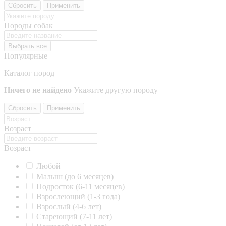
Сбросить
Применить
Породы собак
Выбрать все
Популярные
Каталог пород
Ничего не найдено
Укажите другую породу
Сбросить
Применить
Возраст
Возраст
Любой
Малыш (до 6 месяцев)
Подросток (6-11 месяцев)
Взрослеющий (1-3 года)
Взрослый (4-6 лет)
Стареющий (7-11 лет)