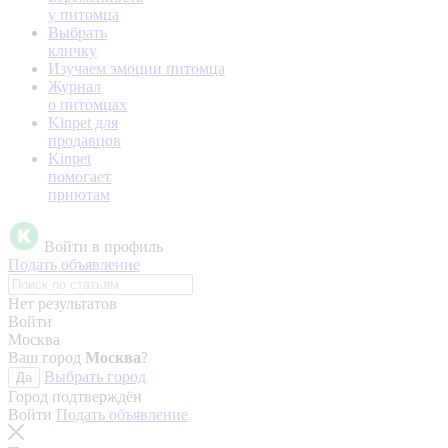
у питомца
Выбрать
кличку
Изучаем эмоции питомца
Журнал
о питомцах
Kinpet для
продавцов
Kinpet
помогает
приютам
Войти в профиль
Подать объявление
Нет результатов
Войти
Москва
Ваш город
Москва
?
Выбрать город
Да
Город подтверждён
Войти
Подать объявление