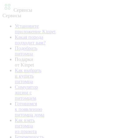
Сервисы
Сервисы
Установите
приложение Kinpet
Какая порода
подходит вам?
Подобрать
питомца
Подарки
от Kinpet
Как выбрать
и купить
питомца
Симулятор
жизни с
питомцем
Готовимся
к появлению
питомца дома
Как взять
питомца
из приюта
Беременность