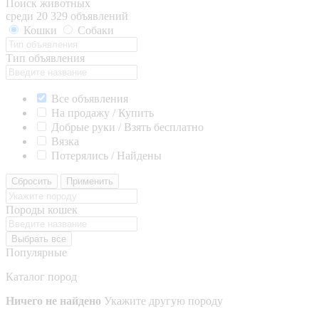
Поиск животных
среди 20 329 объявлений
Кошки
Собаки
Тип объявления
Все объявления
На продажу / Купить
Добрые руки / Взять бесплатно
Вязка
Потерялись / Найдены
Сбросить
Применить
Породы кошек
Выбрать все
Популярные
Каталог пород
Ничего не найдено
Укажите другую породу