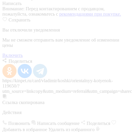
Написать
Внимание:
Перед контактированием с продавцом,
пожалуйста, ознакомьтесь с
рекомендациями при покупке.
Сохранить
Вы отключили уведомления
Мы не сможем отправить вам уведомление об изменении
цены
Включить
Поделиться
https://kinpet.ru/card/vladimir/koshki/orientalnyy-kotyenok-
119650/?
utm_source=linkcopy&utm_medium=referral&utm_campaign=sharec
Ссылка скопирована
Действия
Позвонить
Написать сообщение
Поделиться
Добавить в избранное
Удалить из избранного