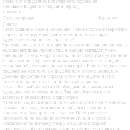
помогают определить популярность породы на
площадке Kinpet.ru в текущий период
времени.
Размер породы:
Крупные
Советы
Стать хозяином собаки или кошки – это не только невероятная
радость, но и огромная ответственность. Как выбрать
будущего четвероного члена семьи?
Удостоверьтесь в том, что щенок или котенок здоров
Здоровые
малыши активны, любопытны и хорошо выглядят: у них
блестящие глазки, мокрый носик, чистая шерстка и упитанное
телосложение. Первые прививки малышам делает заводчик –
это должно быть отмечено в ветпаспорте. Если у породы есть
предрасположенность к определенным заболеваниям, вам
должны предоставить справки о том, что родители и их
потомство прошли тесты и полностью здоровы.
Не делайте выбор по фото
Необходимо познакомиться с
будущим членом семьи лично. Так вы убедитесь в его
здоровье и определитесь с характером.
Уточните, социализирован ли маленький питомец
Убедитесь,
что малыш с рождения активно общался с людьми и
животными, был приучен к туалету. Посмотрите, не
проявляет ли он излишнюю пугливость или агрессию.
Обязательно поинтересуйтесь у заводчика историей
родителей, особенно мамы: каков их темперамент, заслуги,