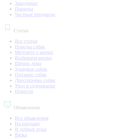
Заводчики
Приюты
Частные продавцы
Статьи
Все статьи
Породы собак
Мечтаете о щенке
Выбираем щенка
Щенок дома
Здоровье собак
Питание собак
Дрессировка собак
Уход и содержание
Новости
Объявления
Все объявления
На продажу
В добрые руки
Вязка