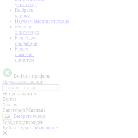
у питомца
Выбрать
кличку
Изучаем эмоции питомца
Журнал
о питомцах
Kinpet для
продавцов
Kinpet
помогает
приютам
Войти в профиль
Подать объявление
Нет результатов
Войти
Москва
Ваш город
Москва
?
Выбрать город
Да
Город подтверждён
Войти
Подать объявление