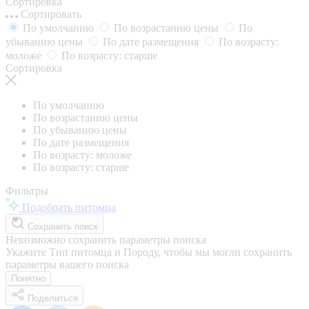
Сортировка
Сортировать
По умолчанию
По возрастанию цены
По
убыванию цены
По дате размещения
По возрасту:
моложе
По возрасту: старше
Сортировка
По умолчанию
По возрастанию цены
По убыванию цены
По дате размещения
По возрасту: моложе
По возрасту: старше
Фильтры
Подобрать питомца
Сохранить поиск
Невозможно сохранить параметры поиска
Укажите Тип питомца и Породу, чтобы мы могли сохранить
параметры вашего поиска
Понятно
Поделиться