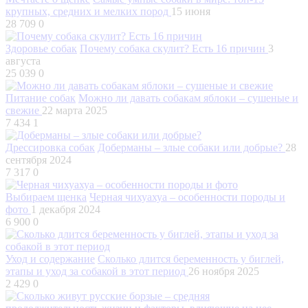
крупных, средних и мелких пород
15 июня
28 709
0
Здоровье собак
Почему собака скулит? Есть 16 причин
3
августа
25 039
0
Питание собак
Можно ли давать собакам яблоки – сушеные и
свежие
22 марта 2025
7 434
1
Дрессировка собак
Доберманы – злые собаки или добрые?
28
сентября 2024
7 317
0
Выбираем щенка
Черная чихуахуа – особенности породы и
фото
1 декабря 2024
6 900
0
Уход и содержание
Сколько длится беременность у биглей,
этапы и уход за собакой в этот период
26 ноября 2025
2 429
0