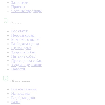
Заводчики
Приюты
Частные продавцы
Статьи
Все статьи
Породы собак
Мечтаете о щенке
Выбираем щенка
Щенок дома
Здоровье собак
Питание собак
Дрессировка собак
Уход и содержание
Новости
Объявления
Все объявления
На продажу
В добрые руки
Вязка