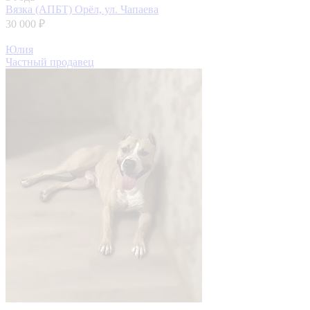
Вязка (АПБТ)
Орёл, ул. Чапаева
30 000 ₽
Юлия
Частный продавец