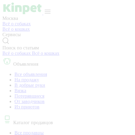
Москва
Всё о собаках
Всё о кошках
Сервисы
Поиск по статьям
Всё о собаках
Всё о кошках
Объявления
Все объявления
На продажу
В добрые руки
Вязка
Потерявшиеся
От заводчиков
Из приютов
Каталог продавцов
Все продавцы