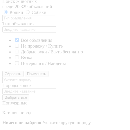
Поиск животных
среди 20 329 объявлений
Кошки
Собаки
Тип объявления
Все объявления
На продажу / Купить
Добрые руки / Взять бесплатно
Вязка
Потерялись / Найдены
Сбросить
Применить
Породы кошек
Выбрать все
Популярные
Каталог пород
Ничего не найдено
Укажите другую породу