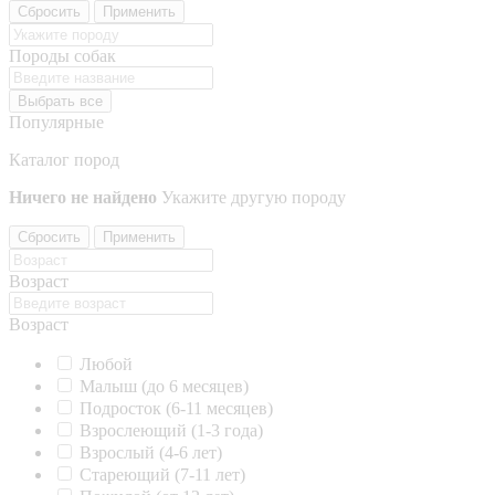
Сбросить
Применить
Породы собак
Выбрать все
Популярные
Каталог пород
Ничего не найдено
Укажите другую породу
Сбросить
Применить
Возраст
Возраст
Любой
Малыш (до 6 месяцев)
Подросток (6-11 месяцев)
Взрослеющий (1-3 года)
Взрослый (4-6 лет)
Стареющий (7-11 лет)