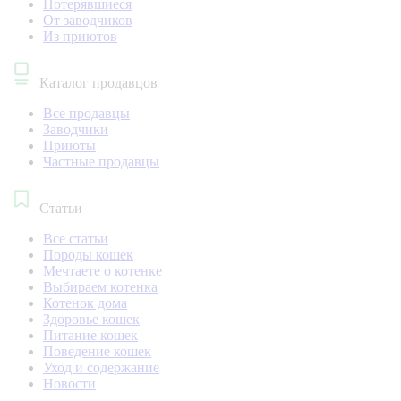
Потерявшиеся
От заводчиков
Из приютов
Каталог продавцов
Все продавцы
Заводчики
Приюты
Частные продавцы
Статьи
Все статьи
Породы кошек
Мечтаете о котенке
Выбираем котенка
Котенок дома
Здоровье кошек
Питание кошек
Поведение кошек
Уход и содержание
Новости