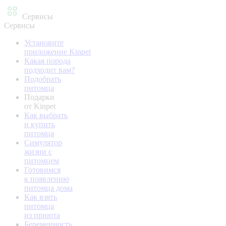
Сервисы
Сервисы
Установите
приложение Kinpet
Какая порода
подходит вам?
Подобрать
питомца
Подарки
от Kinpet
Как выбрать
и купить
питомца
Симулятор
жизни с
питомцем
Готовимся
к появлению
питомца дома
Как взять
питомца
из приюта
Беременность