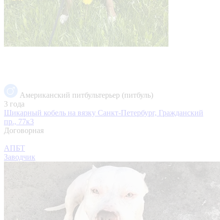
Американский питбультерьер (питбуль)
3 года
Шикарный кобель на вязку
Санкт-Петербург, Гражданский
пр., 77к3
Договорная
АПБТ
Заводчик