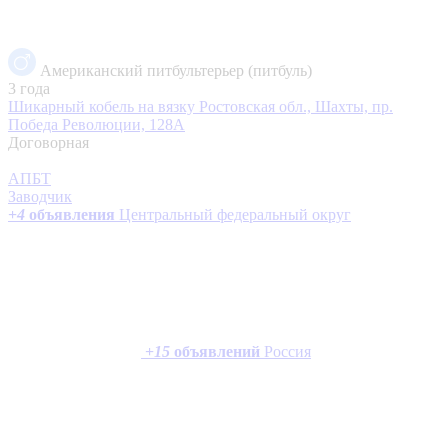
Американский питбультерьер (питбуль)
3 года
Шикарный кобель на вязку
Ростовская обл., Шахты, пр.
Победа Революции, 128А
Договорная
АПБТ
Заводчик
+
4
объявления
Центральный федеральный округ
+
15
объявлений
Россия