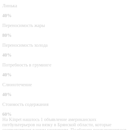
Линька
40%
Переносимость жары
80%
Переносимость холода
40%
Потребность в груминге
40%
Слюнотечение
40%
Стоимость содержания
60%
На Kinpet нашлось 1 объявление американских
питбультерьеров на вязку в Брянской области, которые
соответствуют вашим критериям. Подберите понравившегося