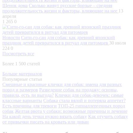
Щенок дома
Сколько живут русские борзые – средняя
продолжительность жизни и факторы, влияющие на нее
13
апреля
1 265
0
Новости
Сити-го-сан для собак: как древний японский
праздник детей превратился в ритуал для питомцев
30 июля
224
0
Посмотреть все
Более 1 500 статей
Больше материалов
Популярные статьи
Смешные и красивые клички для собак: имена для разных
пород и размеров
Разведение собак на продажу: основы,
правила, есть ли выгода?
Клички для собак-девочек: самые
классные варианты
Собака стала вялой и потеряла аппетит?
Есть причины для тревоги
ТОП-25 гипоаллергенных пород
собак
Желтая рвота у собаки: возможные причины и лечение
На какой день течки нужно вязать собаку
Как отучить собаку
от привычки писать на кровать или диван