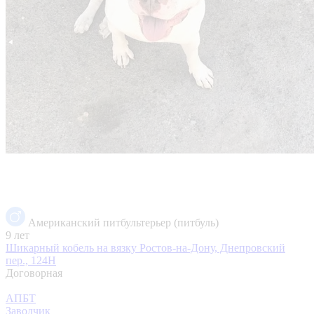
Американский питбультерьер (питбуль)
9 лет
Шикарный кобель на вязку
Ростов-на-Дону, Днепровский
пер., 124Н
Договорная
АПБТ
Заводчик