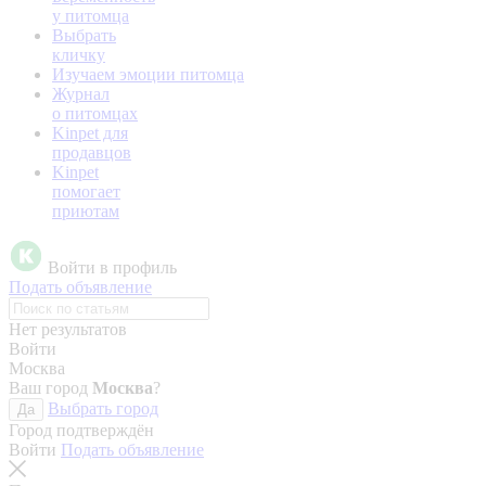
у питомца
Выбрать
кличку
Изучаем эмоции питомца
Журнал
о питомцах
Kinpet для
продавцов
Kinpet
помогает
приютам
Войти в профиль
Подать объявление
Нет результатов
Войти
Москва
Ваш город
Москва
?
Выбрать город
Да
Город подтверждён
Войти
Подать объявление