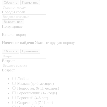
Сбросить
Применить
Породы собак
Выбрать все
Популярные
Каталог пород
Ничего не найдено
Укажите другую породу
Сбросить
Применить
Возраст
Возраст
Любой
Малыш (до 6 месяцев)
Подросток (6-11 месяцев)
Взрослеющий (1-3 года)
Взрослый (4-6 лет)
Стареющий (7-11 лет)