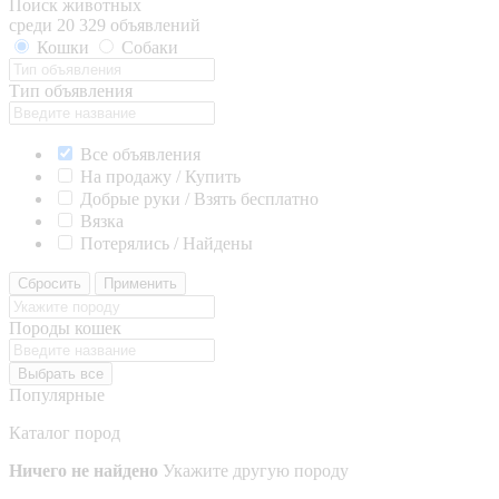
Поиск животных
среди 20 329 объявлений
Кошки
Собаки
Тип объявления
Все объявления
На продажу / Купить
Добрые руки / Взять бесплатно
Вязка
Потерялись / Найдены
Сбросить
Применить
Породы кошек
Выбрать все
Популярные
Каталог пород
Ничего не найдено
Укажите другую породу