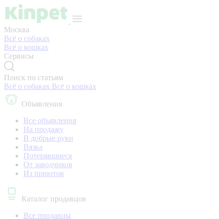
Москва
Всё о собаках
Всё о кошках
Сервисы
Поиск по статьям
Всё о собаках
Всё о кошках
Объявления
Все объявления
На продажу
В добрые руки
Вязка
Потерявшиеся
От заводчиков
Из приютов
Каталог продавцов
Все продавцы