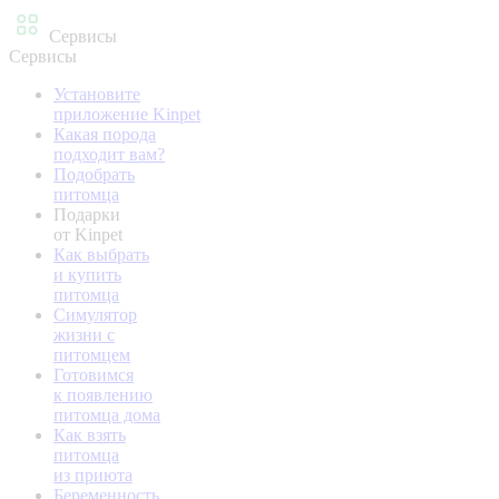
Сервисы
Сервисы
Установите
приложение Kinpet
Какая порода
подходит вам?
Подобрать
питомца
Подарки
от Kinpet
Как выбрать
и купить
питомца
Симулятор
жизни с
питомцем
Готовимся
к появлению
питомца дома
Как взять
питомца
из приюта
Беременность