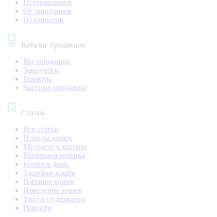
Потерявшиеся
От заводчиков
Из приютов
Каталог продавцов
Все продавцы
Заводчики
Приюты
Частные продавцы
Статьи
Все статьи
Породы кошек
Мечтаете о котенке
Выбираем котенка
Котенок дома
Здоровье кошек
Питание кошек
Поведение кошек
Уход и содержание
Новости