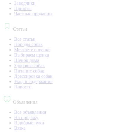
Заводчики
Приюты
Частные продавцы
Статьи
Все статьи
Породы собак
Мечтаете о щенке
Выбираем щенка
Щенок дома
Здоровье собак
Питание собак
Дрессировка собак
Уход и содержание
Новости
Объявления
Все объявления
На продажу
В добрые руки
Вязка