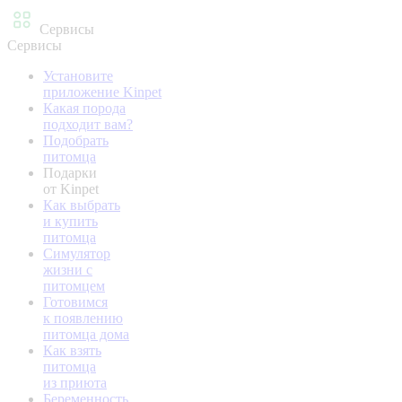
Сервисы
Сервисы
Установите
приложение Kinpet
Какая порода
подходит вам?
Подобрать
питомца
Подарки
от Kinpet
Как выбрать
и купить
питомца
Симулятор
жизни с
питомцем
Готовимся
к появлению
питомца дома
Как взять
питомца
из приюта
Беременность