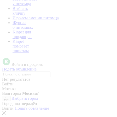
у питомца
Выбрать
кличку
Изучаем эмоции питомца
Журнал
о питомцах
Kinpet для
продавцов
Kinpet
помогает
приютам
Войти в профиль
Подать объявление
Нет результатов
Войти
Москва
Ваш город
Москва
?
Выбрать город
Да
Город подтверждён
Войти
Подать объявление