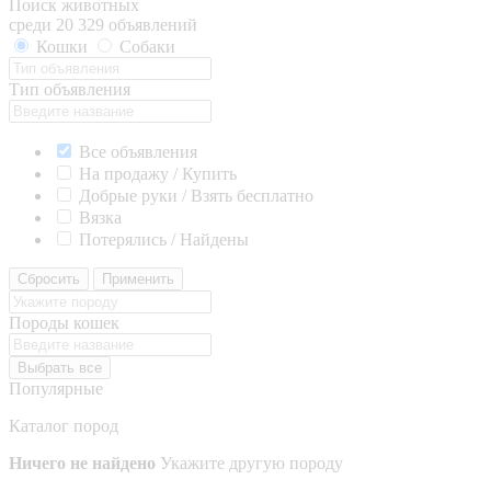
Поиск животных
среди 20 329 объявлений
Кошки
Собаки
Тип объявления
Все объявления
На продажу / Купить
Добрые руки / Взять бесплатно
Вязка
Потерялись / Найдены
Сбросить
Применить
Породы кошек
Выбрать все
Популярные
Каталог пород
Ничего не найдено
Укажите другую породу