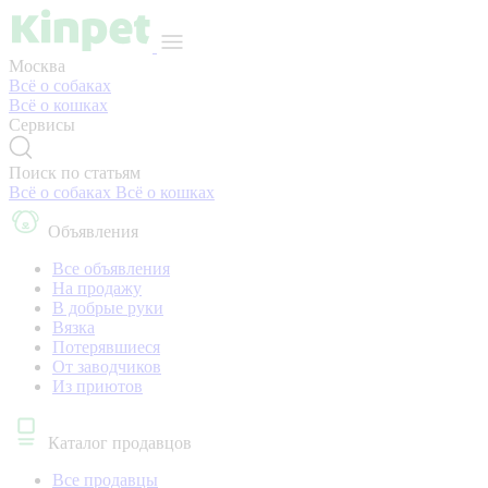
Москва
Всё о собаках
Всё о кошках
Сервисы
Поиск по статьям
Всё о собаках
Всё о кошках
Объявления
Все объявления
На продажу
В добрые руки
Вязка
Потерявшиеся
От заводчиков
Из приютов
Каталог продавцов
Все продавцы