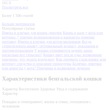
161
0
Посмотреть все
Более 1 500 статей
Больше материалов
Популярные статьи
Имена и клички для кошек-девочек
Кровь в кале у кота или
котенка: 7 причин возникновения и варианты помощи
питомцу
Имена и клички для котов-мальчиков
Когда
стерилизовать кошку: оптимальный возраст, показания и
противопоказания
У кошки отнимаются задние лапы:
насколько все серьезно?
Кошку рвет после еды: возможные
причины, что делать владельцу
Как промыть глаза кошке или
котенку: средства и описание процедуры
Болячки, язвочки
или коросты у кота? Причины и возможное лечение
Характеристики бенгальской кошки
Характер
Воспитание
Здоровье
Уход и содержание
Характер
Повадки и темперамент, жизнь в семье, отношения с
человеком