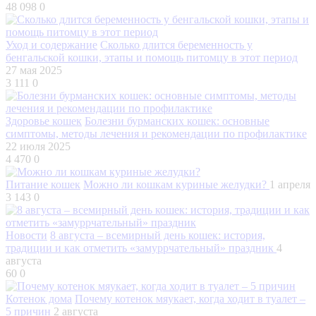
48 098
0
Уход и содержание
Сколько длится беременность у
бенгальской кошки, этапы и помощь питомцу в этот период
27 мая 2025
3 111
0
Здоровье кошек
Болезни бурманских кошек: основные
симптомы, методы лечения и рекомендации по профилактике
22 июля 2025
4 470
0
Питание кошек
Можно ли кошкам куриные желудки?
1 апреля
3 143
0
Новости
8 августа – всемирный день кошек: история,
традиции и как отметить «замуррчательный» праздник
4
августа
60
0
Котенок дома
Почему котенок мяукает, когда ходит в туалет –
5 причин
2 августа