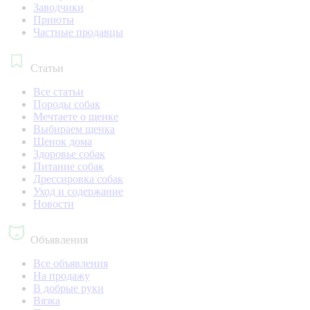
Заводчики
Приюты
Частные продавцы
Статьи
Все статьи
Породы собак
Мечтаете о щенке
Выбираем щенка
Щенок дома
Здоровье собак
Питание собак
Дрессировка собак
Уход и содержание
Новости
Объявления
Все объявления
На продажу
В добрые руки
Вязка