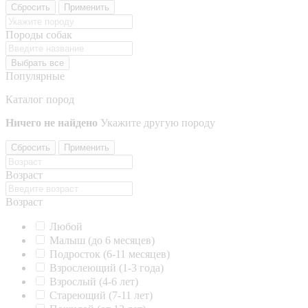
Сбросить
Применить
Породы собак
Выбрать все
Популярные
Каталог пород
Ничего не найдено
Укажите другую породу
Сбросить
Применить
Возраст
Возраст
Любой
Малыш (до 6 месяцев)
Подросток (6-11 месяцев)
Взрослеющий (1-3 года)
Взрослый (4-6 лет)
Стареющий (7-11 лет)