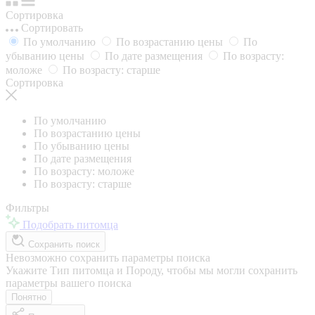
Сортировка
Сортировать
По умолчанию
По возрастанию цены
По
убыванию цены
По дате размещения
По возрасту:
моложе
По возрасту: старше
Сортировка
По умолчанию
По возрастанию цены
По убыванию цены
По дате размещения
По возрасту: моложе
По возрасту: старше
Фильтры
Подобрать питомца
Сохранить поиск
Невозможно сохранить параметры поиска
Укажите Тип питомца и Породу, чтобы мы могли сохранить
параметры вашего поиска
Понятно