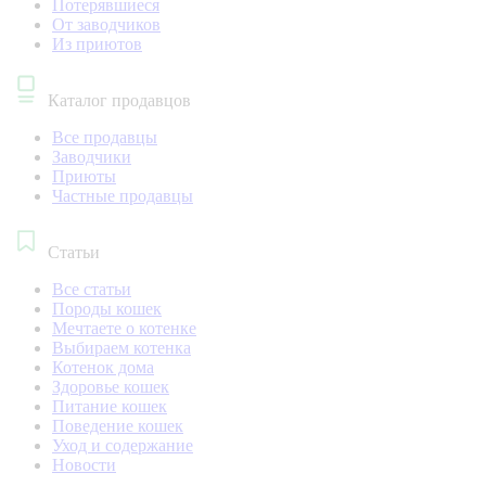
Потерявшиеся
От заводчиков
Из приютов
Каталог продавцов
Все продавцы
Заводчики
Приюты
Частные продавцы
Статьи
Все статьи
Породы кошек
Мечтаете о котенке
Выбираем котенка
Котенок дома
Здоровье кошек
Питание кошек
Поведение кошек
Уход и содержание
Новости