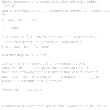
https://kinpet.ru/card/belorechensk/sobaki/frantsuzskiy-buldog-
122314/?
utm_source=linkcopy&utm_medium=referral&utm_campaign=sharec
Ссылка скопирована
Действия
Позвонить
Написать сообщение
Поделиться
Добавить в избранное
Удалить из избранного
Пожаловаться на объявление
Рейтинг породы на Kinpet
Данный рейтинг формируется на основе частоты
упоминаний, поиска породы посетителями на сайте,
посещаемости объявлений и других параметрах, которые
помогают определить популярность породы на площадке
Kinpet.ru в текущий период времени.
Объявления пользователя
Пользователь за все время разместил 5 объявлений, из них 10