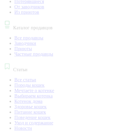
Потерявшиеся
От заводчиков
Из приютов
Каталог продавцов
Все продавцы
Заводчики
Приюты
Частные продавцы
Статьи
Все статьи
Породы кошек
Мечтаете о котенке
Выбираем котенка
Котенок дома
Здоровье кошек
Питание кошек
Поведение кошек
Уход и содержание
Новости