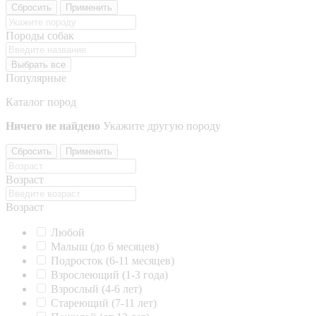
Сбросить
Применить
Породы собак
Выбрать все
Популярные
Каталог пород
Ничего не найдено
Укажите другую породу
Сбросить
Применить
Возраст
Возраст
Любой
Малыш (до 6 месяцев)
Подросток (6-11 месяцев)
Взрослеющий (1-3 года)
Взрослый (4-6 лет)
Стареющий (7-11 лет)