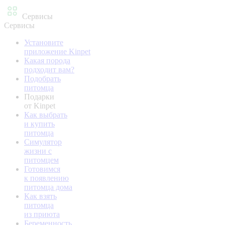
Сервисы
Сервисы
Установите
приложение Kinpet
Какая порода
подходит вам?
Подобрать
питомца
Подарки
от Kinpet
Как выбрать
и купить
питомца
Симулятор
жизни с
питомцем
Готовимся
к появлению
питомца дома
Как взять
питомца
из приюта
Беременность