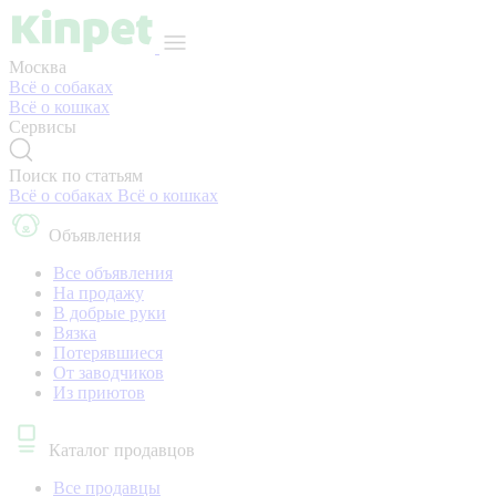
Москва
Всё о собаках
Всё о кошках
Сервисы
Поиск по статьям
Всё о собаках
Всё о кошках
Объявления
Все объявления
На продажу
В добрые руки
Вязка
Потерявшиеся
От заводчиков
Из приютов
Каталог продавцов
Все продавцы