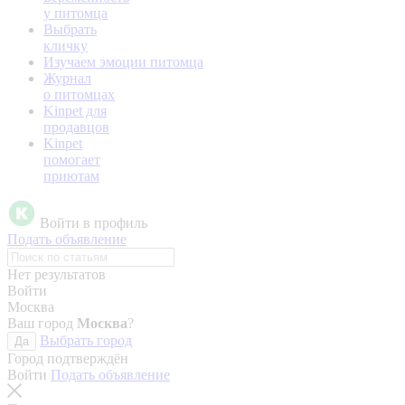
у питомца
Выбрать
кличку
Изучаем эмоции питомца
Журнал
о питомцах
Kinpet для
продавцов
Kinpet
помогает
приютам
Войти в профиль
Подать объявление
Нет результатов
Войти
Москва
Ваш город
Москва
?
Выбрать город
Да
Город подтверждён
Войти
Подать объявление