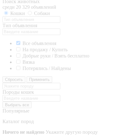
Поиск животных
среди 20 329 объявлений
Кошки
Собаки
Тип объявления
Все объявления
На продажу / Купить
Добрые руки / Взять бесплатно
Вязка
Потерялись / Найдены
Сбросить
Применить
Породы кошек
Выбрать все
Популярные
Каталог пород
Ничего не найдено
Укажите другую породу