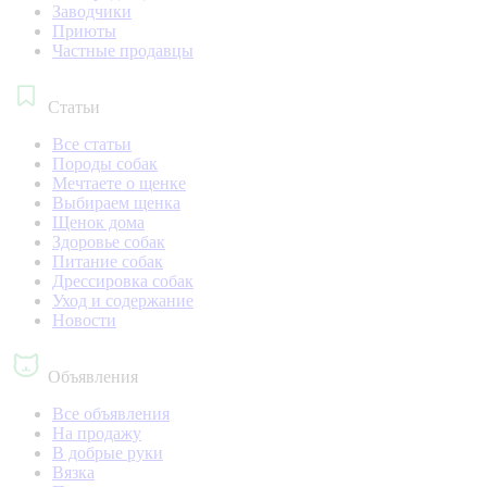
Заводчики
Приюты
Частные продавцы
Статьи
Все статьи
Породы собак
Мечтаете о щенке
Выбираем щенка
Щенок дома
Здоровье собак
Питание собак
Дрессировка собак
Уход и содержание
Новости
Объявления
Все объявления
На продажу
В добрые руки
Вязка