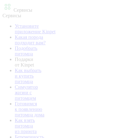
Сервисы
Сервисы
Установите
приложение Kinpet
Какая порода
подходит вам?
Подобрать
питомца
Подарки
от Kinpet
Как выбрать
и купить
питомца
Симулятор
жизни с
питомцем
Готовимся
к появлению
питомца дома
Как взять
питомца
из приюта
Беременность