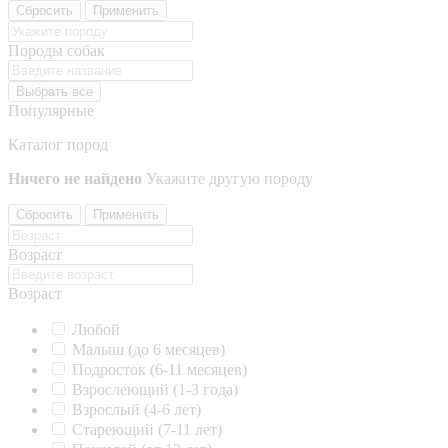
Сбросить
Применить
Породы собак
Выбрать все
Популярные
Каталог пород
Ничего не найдено
Укажите другую породу
Сбросить
Применить
Возраст
Возраст
Любой
Малыш (до 6 месяцев)
Подросток (6-11 месяцев)
Взрослеющий (1-3 года)
Взрослый (4-6 лет)
Стареющий (7-11 лет)