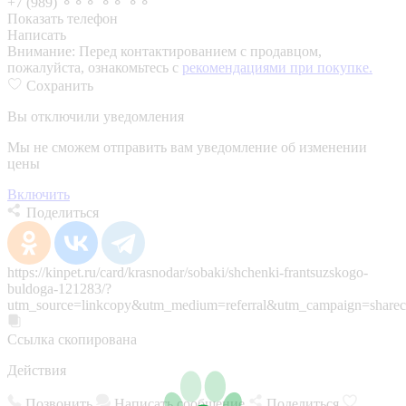
+7 (989) ⚬⚬⚬ ⚬⚬ ⚬⚬
Показать телефон
Написать
Внимание:
Перед контактированием с продавцом,
пожалуйста, ознакомьтесь с
рекомендациями при покупке.
Сохранить
Вы отключили уведомления
Мы не сможем отправить вам уведомление об изменении
цены
Включить
Поделиться
https://kinpet.ru/card/krasnodar/sobaki/shchenki-frantsuzskogo-
buldoga-121283/?
utm_source=linkcopy&utm_medium=referral&utm_campaign=sharec
Ссылка скопирована
Действия
Позвонить
Написать сообщение
Поделиться