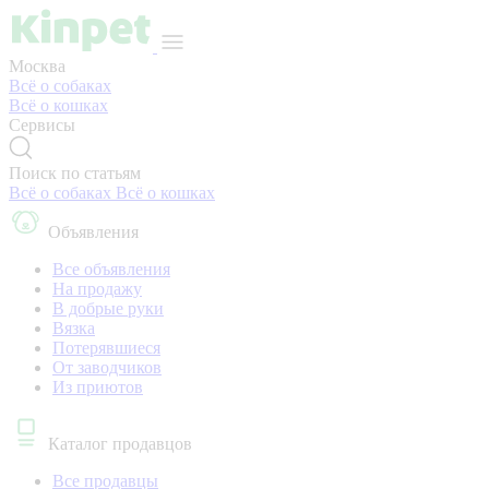
Москва
Всё о собаках
Всё о кошках
Сервисы
Поиск по статьям
Всё о собаках
Всё о кошках
Объявления
Все объявления
На продажу
В добрые руки
Вязка
Потерявшиеся
От заводчиков
Из приютов
Каталог продавцов
Все продавцы