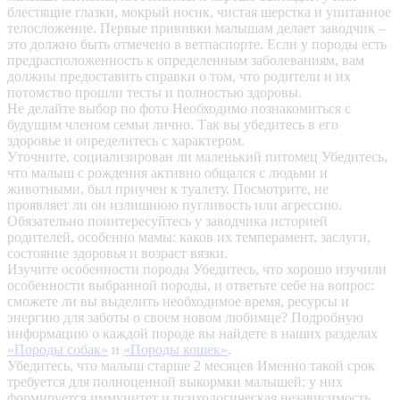
блестящие глазки, мокрый носик, чистая шерстка и упитанное
телосложение. Первые прививки малышам делает заводчик –
это должно быть отмечено в ветпаспорте. Если у породы есть
предрасположенность к определенным заболеваниям, вам
должны предоставить справки о том, что родители и их
потомство прошли тесты и полностью здоровы.
Не делайте выбор по фото
Необходимо познакомиться с
будущим членом семьи лично. Так вы убедитесь в его
здоровье и определитесь с характером.
Уточните, социализирован ли маленький питомец
Убедитесь,
что малыш с рождения активно общался с людьми и
животными, был приучен к туалету. Посмотрите, не
проявляет ли он излишнюю пугливость или агрессию.
Обязательно поинтересуйтесь у заводчика историей
родителей, особенно мамы: каков их темперамент, заслуги,
состояние здоровья и возраст вязки.
Изучите особенности породы
Убедитесь, что хорошо изучили
особенности выбранной породы, и ответьте себе на вопрос:
сможете ли вы выделить необходимое время, ресурсы и
энергию для заботы о своем новом любимце? Подробную
информацию о каждой породе вы найдете в наших разделах
«Породы собак»
и
«Породы кошек»
.
Убедитесь, что малыш старше 2 месяцев
Именно такой срок
требуется для полноценной выкормки малышей: у них
формируется иммунитет и психологическая независимость.