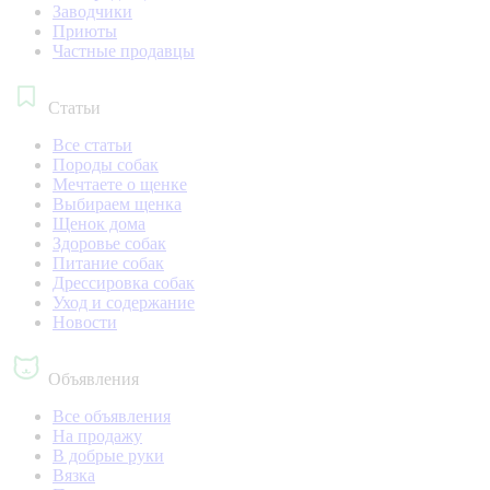
Заводчики
Приюты
Частные продавцы
Статьи
Все статьи
Породы собак
Мечтаете о щенке
Выбираем щенка
Щенок дома
Здоровье собак
Питание собак
Дрессировка собак
Уход и содержание
Новости
Объявления
Все объявления
На продажу
В добрые руки
Вязка