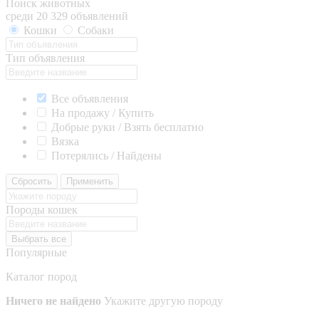
Поиск животных
среди 20 329 объявлений
Кошки
Собаки
Тип объявления
Все объявления
На продажу / Купить
Добрые руки / Взять бесплатно
Вязка
Потерялись / Найдены
Сбросить
Применить
Породы кошек
Выбрать все
Популярные
Каталог пород
Ничего не найдено
Укажите другую породу