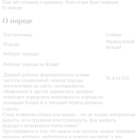
Еще нет отзывов о продавце. Ваш отзыв будет первым.
О породе
О породе
Тип питомца:
Собаки
Французский
Порода:
бульдог
Рейтинг породы:
Рейтинг породы на Kinpet
Данный рейтинг формируется на основе
№ 4 из 519
частоты упоминаний, поиска породы
посетителями на сайте, посещаемости
объявлений и других параметрах, которые
помогают определить популярность породы на
площадке Kinpet.ru в текущий период времени.
Советы
Стать хозяином собаки или кошки – это не только невероятная
радость, но и огромная ответственность. Как выбрать
будущего четвероного члена семьи?
Удостоверьтесь в том, что щенок или котенок здоров
Здоровые
малыши активны, любопытны и хорошо выглядят: у них