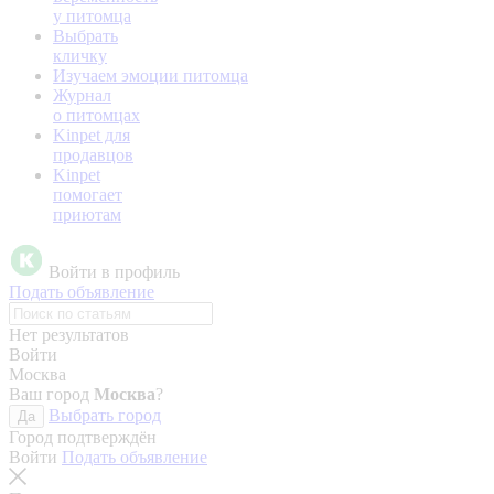
у питомца
Выбрать
кличку
Изучаем эмоции питомца
Журнал
о питомцах
Kinpet для
продавцов
Kinpet
помогает
приютам
Войти в профиль
Подать объявление
Нет результатов
Войти
Москва
Ваш город
Москва
?
Выбрать город
Да
Город подтверждён
Войти
Подать объявление