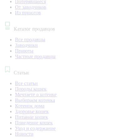
Потерявшиеся
От заводчиков
Из приютов
Каталог продавцов
Все продавцы
Заводчики
Приюты
Частные продавцы
Статьи
Все статьи
Породы кошек
Мечтаете о котенке
Выбираем котенка
Котенок дома
Здоровье кошек
Питание кошек
Поведение кошек
Уход и содержание
Новости