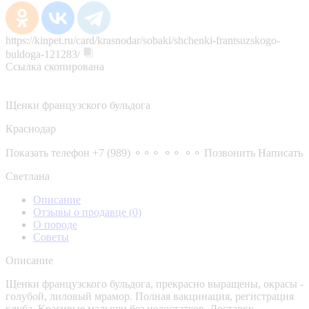
https://kinpet.ru/card/krasnodar/sobaki/shchenki-frantsuzskogo-
buldoga-121283/
Ссылка скопирована
Щенки французского бульдога
Краснодар
Показать телефон
+7 (989) ⚬⚬⚬ ⚬⚬ ⚬⚬
Позвонить
Написать
Светлана
Описание
Отзывы о продавце
(0)
О породе
Советы
Описание
Щенки французского бульдога, прекрасно выращены, окрасы -
голубой, лиловый мрамор. Полная вакцинация, регистрация
клуба. Красивые малыши без недостатков. Доставку