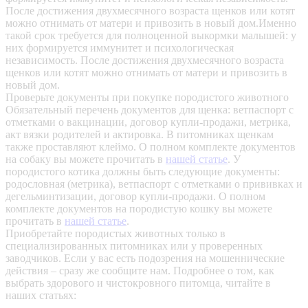
После достижения двухмесячного возраста щенков или котят
можно отнимать от матери и привозить в новый дом.Именно
такой срок требуется для полноценной выкормки малышей: у
них формируется иммунитет и психологическая
независимость. После достижения двухмесячного возраста
щенков или котят можно отнимать от матери и привозить в
новый дом.
Проверьте документы при покупке породистого животного
Обязательный перечень документов для щенка: ветпаспорт с
отметками о вакцинации, договор купли-продажи, метрика,
акт вязки родителей и актировка. В питомниках щенкам
также проставляют клеймо. О полном комплекте документов
на собаку вы можете прочитать в
нашей статье
.
У
породистого котика должны быть следующие документы:
родословная (метрика), ветпаспорт с отметками о прививках и
дегельминтизации, договор купли-продажи. О полном
комплекте документов на породистую кошку вы можете
прочитать в
нашей статье
.
Приобретайте породистых животных только в
специализированных питомниках или у проверенных
заводчиков. Если у вас есть подозрения на мошеннические
действия – сразу же сообщите нам.
Подробнее о том, как
выбрать здорового и чистокровного питомца, читайте в
наших статьях: