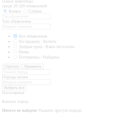
Поиск животных
среди 20 329 объявлений
Кошки
Собаки
Тип объявления
Все объявления
На продажу / Купить
Добрые руки / Взять бесплатно
Вязка
Потерялись / Найдены
Сбросить
Применить
Породы кошек
Выбрать все
Популярные
Каталог пород
Ничего не найдено
Укажите другую породу