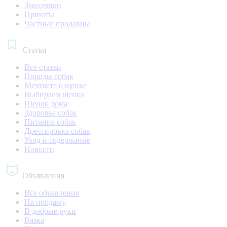
Заводчики
Приюты
Частные продавцы
Статьи
Все статьи
Породы собак
Мечтаете о щенке
Выбираем щенка
Щенок дома
Здоровье собак
Питание собак
Дрессировка собак
Уход и содержание
Новости
Объявления
Все объявления
На продажу
В добрые руки
Вязка