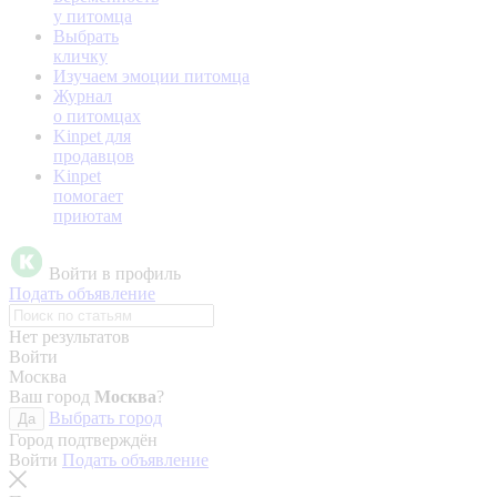
у питомца
Выбрать
кличку
Изучаем эмоции питомца
Журнал
о питомцах
Kinpet для
продавцов
Kinpet
помогает
приютам
Войти в профиль
Подать объявление
Нет результатов
Войти
Москва
Ваш город
Москва
?
Выбрать город
Да
Город подтверждён
Войти
Подать объявление