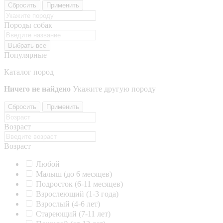
Сбросить
Применить
Породы собак
Выбрать все
Популярные
Каталог пород
Ничего не найдено
Укажите другую породу
Сбросить
Применить
Возраст
Возраст
Любой
Малыш (до 6 месяцев)
Подросток (6-11 месяцев)
Взрослеющий (1-3 года)
Взрослый (4-6 лет)
Стареющий (7-11 лет)