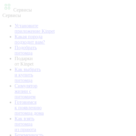
Сервисы
Сервисы
Установите
приложение Kinpet
Какая порода
подходит вам?
Подобрать
питомца
Подарки
от Kinpet
Как выбрать
и купить
питомца
Симулятор
жизни с
питомцем
Готовимся
к появлению
питомца дома
Как взять
питомца
из приюта
Беременность