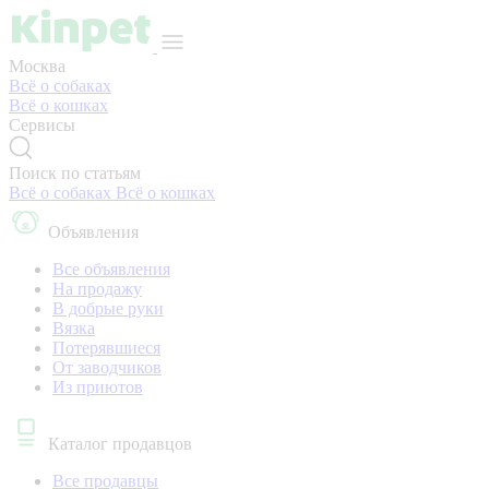
Москва
Всё о собаках
Всё о кошках
Сервисы
Поиск по статьям
Всё о собаках
Всё о кошках
Объявления
Все объявления
На продажу
В добрые руки
Вязка
Потерявшиеся
От заводчиков
Из приютов
Каталог продавцов
Все продавцы