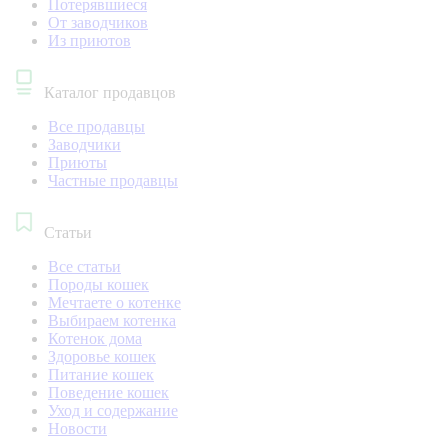
Потерявшиеся
От заводчиков
Из приютов
Каталог продавцов
Все продавцы
Заводчики
Приюты
Частные продавцы
Статьи
Все статьи
Породы кошек
Мечтаете о котенке
Выбираем котенка
Котенок дома
Здоровье кошек
Питание кошек
Поведение кошек
Уход и содержание
Новости