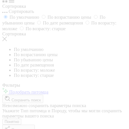
Сортировка
Сортировать
По умолчанию
По возрастанию цены
По
убыванию цены
По дате размещения
По возрасту:
моложе
По возрасту: старше
Сортировка
По умолчанию
По возрастанию цены
По убыванию цены
По дате размещения
По возрасту: моложе
По возрасту: старше
Фильтры
Подобрать питомца
Сохранить поиск
Невозможно сохранить параметры поиска
Укажите Тип питомца и Породу, чтобы мы могли сохранить
параметры вашего поиска
Понятно