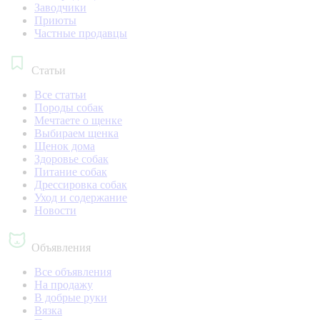
Заводчики
Приюты
Частные продавцы
Статьи
Все статьи
Породы собак
Мечтаете о щенке
Выбираем щенка
Щенок дома
Здоровье собак
Питание собак
Дрессировка собак
Уход и содержание
Новости
Объявления
Все объявления
На продажу
В добрые руки
Вязка