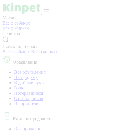
Москва
Всё о собаках
Всё о кошках
Сервисы
Поиск по статьям
Всё о собаках
Всё о кошках
Объявления
Все объявления
На продажу
В добрые руки
Вязка
Потерявшиеся
От заводчиков
Из приютов
Каталог продавцов
Все продавцы