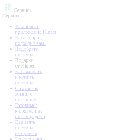
Сервисы
Сервисы
Установите
приложение Kinpet
Какая порода
подходит вам?
Подобрать
питомца
Подарки
от Kinpet
Как выбрать
и купить
питомца
Симулятор
жизни с
питомцем
Готовимся
к появлению
питомца дома
Как взять
питомца
из приюта
Беременность