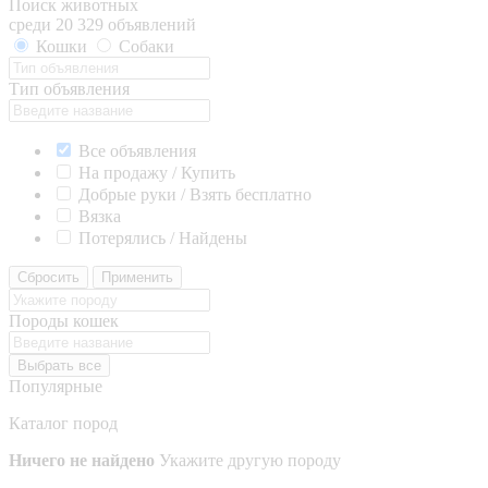
Поиск животных
среди 20 329 объявлений
Кошки
Собаки
Тип объявления
Все объявления
На продажу / Купить
Добрые руки / Взять бесплатно
Вязка
Потерялись / Найдены
Сбросить
Применить
Породы кошек
Выбрать все
Популярные
Каталог пород
Ничего не найдено
Укажите другую породу