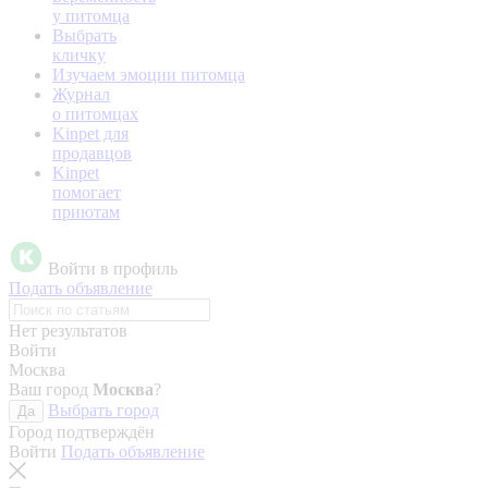
у питомца
Выбрать
кличку
Изучаем эмоции питомца
Журнал
о питомцах
Kinpet для
продавцов
Kinpet
помогает
приютам
Войти в профиль
Подать объявление
Нет результатов
Войти
Москва
Ваш город
Москва
?
Выбрать город
Да
Город подтверждён
Войти
Подать объявление