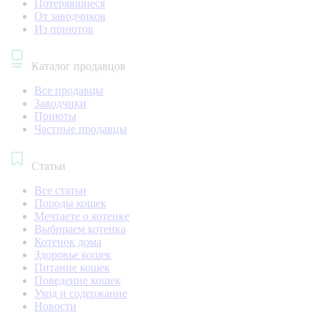
Потерявшиеся
От заводчиков
Из приютов
Каталог продавцов
Все продавцы
Заводчики
Приюты
Частные продавцы
Статьи
Все статьи
Породы кошек
Мечтаете о котенке
Выбираем котенка
Котенок дома
Здоровье кошек
Питание кошек
Поведение кошек
Уход и содержание
Новости