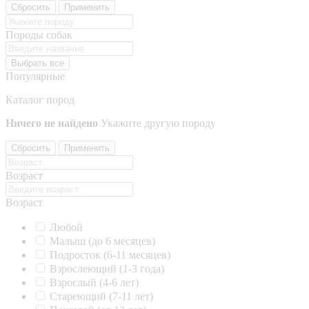
Сбросить
Применить
Породы собак
Выбрать все
Популярные
Каталог пород
Ничего не найдено
Укажите другую породу
Сбросить
Применить
Возраст
Возраст
Любой
Малыш (до 6 месяцев)
Подросток (6-11 месяцев)
Взрослеющий (1-3 года)
Взрослый (4-6 лет)
Стареющий (7-11 лет)