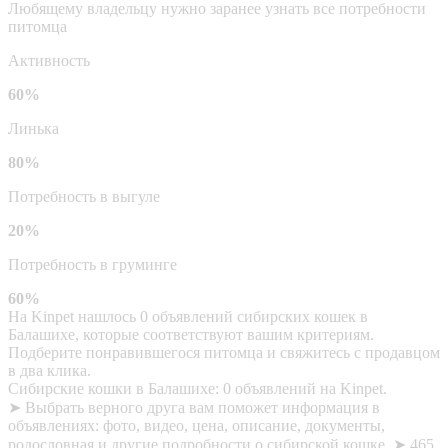
Любящему владельцу нужно заранее узнать все потребности
питомца
Активность
60%
Линька
80%
Потребность в выгуле
20%
Потребность в груминге
60%
На Kinpet нашлось 0 объявлений сибирских кошек в
Балашихе, которые соответствуют вашим критериям.
Подберите понравившегося питомца и свяжитесь с продавцом
в два клика.
Сибирские кошки в Балашихе: 0 объявлений на Kinpet.
➤ Выбрать верного друга вам поможет информация в
объявлениях: фото, видео, цена, описание, документы,
родословная и другие подробности о сибирской кошке. ➤ 465