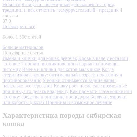
Новости
8 августа – всемирный день кошек: история,
традиции и как отметить «замуррчательный» праздник
4
августа
87
0
Посмотреть все
Более 1 500 статей
Больше материалов
Популярные статьи
Имена и клички для кошек-девочек
Кровь в кале у кота или
котенка: 7 причин возникновения и варианты помощи
питомцу
Имена и клички для котов-мальчиков
Когда
стерилизовать кошку: оптимальный возраст, показания и
противопоказания
У кошки отнимаются задние лапы:
насколько все серьезно?
Кошку рвет после еды: возможные
причины, что делать владельцу
Как промыть глаза кошке или
котенку: средства и описание процедуры
Болячки, язвочки
или коросты у кота? Причины и возможное лечение
Характеристика породы сибирская
кошка
Характер
Воспитание
Здоровье
Уход и содержание