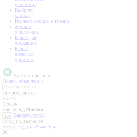
у питомца
Выбрать
кличку
Изучаем эмоции питомца
Журнал
о питомцах
Kinpet для
продавцов
Kinpet
помогает
приютам
Войти в профиль
Подать объявление
Нет результатов
Войти
Москва
Ваш город
Москва
?
Выбрать город
Да
Город подтверждён
Войти
Подать объявление