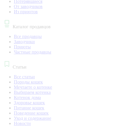
Потерявшиеся
От заводчиков
Из приютов
Каталог продавцов
Все продавцы
Заводчики
Приюты
Частные продавцы
Статьи
Все статьи
Породы кошек
Мечтаете о котенке
Выбираем котенка
Котенок дома
Здоровье кошек
Питание кошек
Поведение кошек
Уход и содержание
Новости