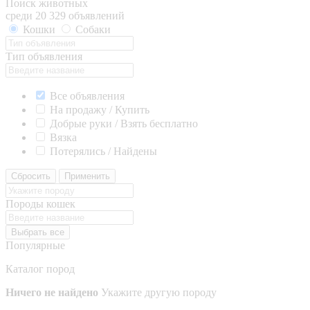
Поиск животных
среди 20 329 объявлений
Кошки
Собаки
Тип объявления
Все объявления
На продажу / Купить
Добрые руки / Взять бесплатно
Вязка
Потерялись / Найдены
Сбросить
Применить
Породы кошек
Выбрать все
Популярные
Каталог пород
Ничего не найдено
Укажите другую породу