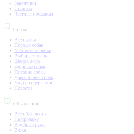
Заводчики
Приюты
Частные продавцы
Статьи
Все статьи
Породы собак
Мечтаете о щенке
Выбираем щенка
Щенок дома
Здоровье собак
Питание собак
Дрессировка собак
Уход и содержание
Новости
Объявления
Все объявления
На продажу
В добрые руки
Вязка