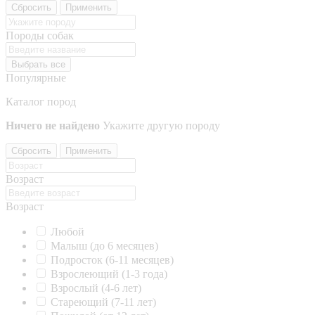
Сбросить
Применить
Породы собак
Выбрать все
Популярные
Каталог пород
Ничего не найдено
Укажите другую породу
Сбросить
Применить
Возраст
Возраст
Любой
Малыш (до 6 месяцев)
Подросток (6-11 месяцев)
Взрослеющий (1-3 года)
Взрослый (4-6 лет)
Стареющий (7-11 лет)