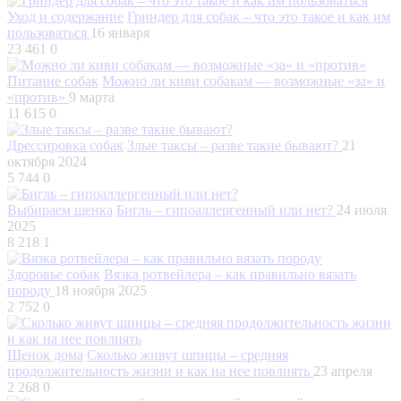
Уход и содержание
Гриндер для собак – что это такое и как им
пользоваться
16 января
23 461
0
Питание собак
Можно ли киви собакам — возможные «за» и
«против»
9 марта
11 615
0
Дрессировка собак
Злые таксы – разве такие бывают?
21
октября 2024
5 744
0
Выбираем щенка
Бигль – гипоаллергенный или нет?
24 июля
2025
8 218
1
Здоровье собак
Вязка ротвейлера – как правильно вязать
породу
18 ноября 2025
2 752
0
Щенок дома
Сколько живут шпицы – средняя
продолжительность жизни и как на нее повлиять
23 апреля
2 268
0