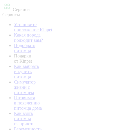
Сервисы
Сервисы
Установите
приложение Kinpet
Какая порода
подходит вам?
Подобрать
питомца
Подарки
от Kinpet
Как выбрать
и купить
питомца
Симулятор
жизни с
питомцем
Готовимся
к появлению
питомца дома
Как взять
питомца
из приюта
Беременность