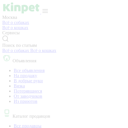
Москва
Всё о собаках
Всё о кошках
Сервисы
Поиск по статьям
Всё о собаках
Всё о кошках
Объявления
Все объявления
На продажу
В добрые руки
Вязка
Потерявшиеся
От заводчиков
Из приютов
Каталог продавцов
Все продавцы