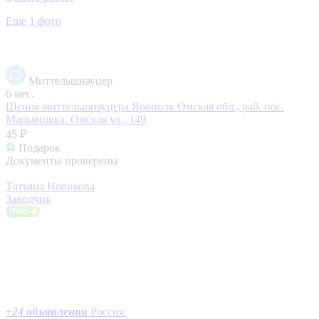
Еще 1 фото
Миттельшнауцер
6 мес.
Щенок миттельшнауцера Ярополк
Омская обл., раб. пос.
Марьяновка, Омская ул., 149
45 ₽
Подарок
Документы проверены
Татьяна Новикова
Заводчик
+
24
объявления
Россия