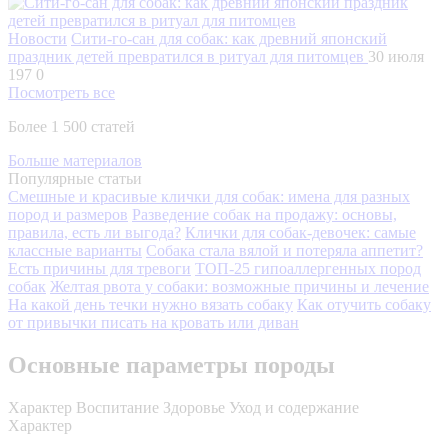
Новости
Сити-го-сан для собак: как древний японский
праздник детей превратился в ритуал для питомцев
30 июля
197
0
Посмотреть все
Более 1 500 статей
Больше материалов
Популярные статьи
Смешные и красивые клички для собак: имена для разных
пород и размеров
Разведение собак на продажу: основы,
правила, есть ли выгода?
Клички для собак-девочек: самые
классные варианты
Собака стала вялой и потеряла аппетит?
Есть причины для тревоги
ТОП-25 гипоаллергенных пород
собак
Желтая рвота у собаки: возможные причины и лечение
На какой день течки нужно вязать собаку
Как отучить собаку
от привычки писать на кровать или диван
Основные параметры породы
Характер
Воспитание
Здоровье
Уход и содержание
Характер