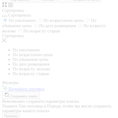
Сортировка
Сортировать
По умолчанию
По возрастанию цены
По
убыванию цены
По дате размещения
По возрасту:
моложе
По возрасту: старше
Сортировка
По умолчанию
По возрастанию цены
По убыванию цены
По дате размещения
По возрасту: моложе
По возрасту: старше
Фильтры
Подобрать питомца
Сохранить поиск
Невозможно сохранить параметры поиска
Укажите Тип питомца и Породу, чтобы мы могли сохранить
параметры вашего поиска
Понятно