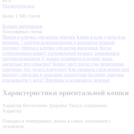
89
0
Посмотреть все
Более 1 500 статей
Больше материалов
Популярные статьи
Имена и клички для кошек-девочек
Кровь в кале у кота или
котенка: 7 причин возникновения и варианты помощи
питомцу
Имена и клички для котов-мальчиков
Когда
стерилизовать кошку: оптимальный возраст, показания и
противопоказания
У кошки отнимаются задние лапы:
насколько все серьезно?
Кошку рвет после еды: возможные
причины, что делать владельцу
Как промыть глаза кошке или
котенку: средства и описание процедуры
Болячки, язвочки
или коросты у кота? Причины и возможное лечение
Характеристики ориентальной кошки
Характер
Воспитание
Здоровье
Уход и содержание
Характер
Повадки и темперамент, жизнь в семье, отношения с
человеком