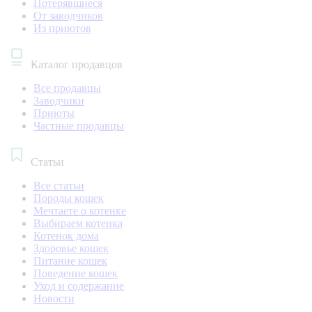
Потерявшиеся
От заводчиков
Из приютов
Каталог продавцов
Все продавцы
Заводчики
Приюты
Частные продавцы
Статьи
Все статьи
Породы кошек
Мечтаете о котенке
Выбираем котенка
Котенок дома
Здоровье кошек
Питание кошек
Поведение кошек
Уход и содержание
Новости