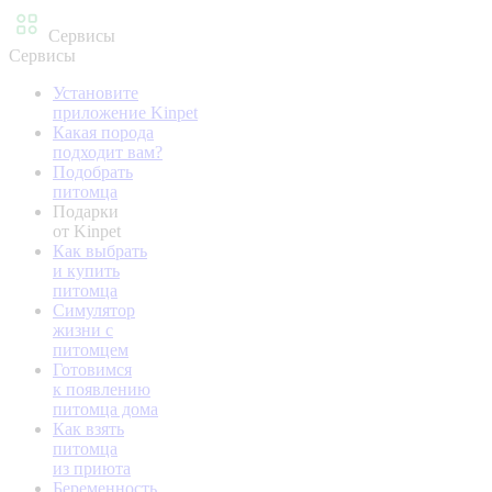
Сервисы
Сервисы
Установите
приложение Kinpet
Какая порода
подходит вам?
Подобрать
питомца
Подарки
от Kinpet
Как выбрать
и купить
питомца
Симулятор
жизни с
питомцем
Готовимся
к появлению
питомца дома
Как взять
питомца
из приюта
Беременность