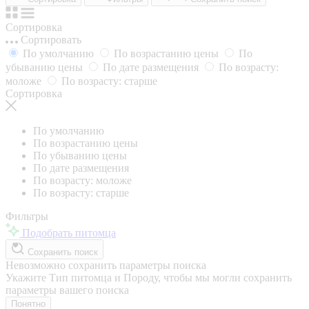
Сортировка
Сортировать
По умолчанию
По возрастанию цены
По
убыванию цены
По дате размещения
По возрасту:
моложе
По возрасту: старше
Сортировка
По умолчанию
По возрастанию цены
По убыванию цены
По дате размещения
По возрасту: моложе
По возрасту: старше
Фильтры
Подобрать питомца
Сохранить поиск
Невозможно сохранить параметры поиска
Укажите Тип питомца и Породу, чтобы мы могли сохранить
параметры вашего поиска
Понятно