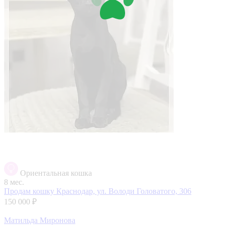
Ориентальная кошка
8 мес.
Продам кошку
Краснодар, ул. Володи Головатого, 306
150 000 ₽
Матильда Миронова