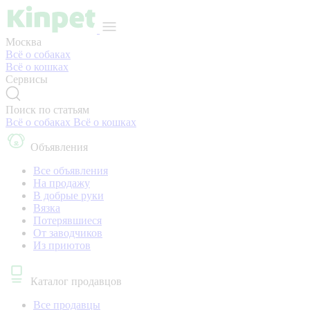
Москва
Всё о собаках
Всё о кошках
Сервисы
Поиск по статьям
Всё о собаках
Всё о кошках
Объявления
Все объявления
На продажу
В добрые руки
Вязка
Потерявшиеся
От заводчиков
Из приютов
Каталог продавцов
Все продавцы