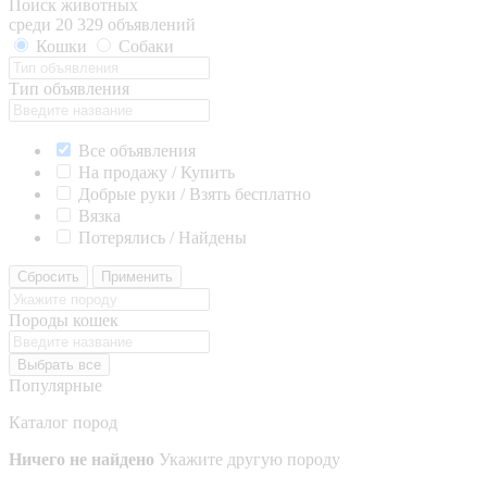
Поиск животных
среди 20 329 объявлений
Кошки
Собаки
Тип объявления
Все объявления
На продажу / Купить
Добрые руки / Взять бесплатно
Вязка
Потерялись / Найдены
Сбросить
Применить
Породы кошек
Выбрать все
Популярные
Каталог пород
Ничего не найдено
Укажите другую породу