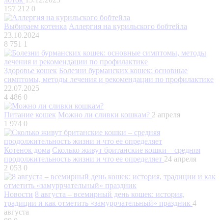
157 212
0
Выбираем котенка
Аллергия на курильского бобтейла
23.10.2024
8 751
1
Здоровье кошек
Болезни бурманских кошек: основные
симптомы, методы лечения и рекомендации по профилактике
22.07.2025
4 486
0
Питание кошек
Можно ли сливки кошкам?
2 апреля
1 974
0
Котенок дома
Сколько живут британские кошки – средняя
продолжительность жизни и что ее определяет
24 апреля
2 053
0
Новости
8 августа – всемирный день кошек: история,
традиции и как отметить «замуррчательный» праздник
4
августа