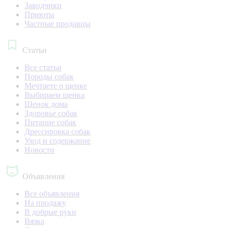
Заводчики
Приюты
Частные продавцы
Статьи
Все статьи
Породы собак
Мечтаете о щенке
Выбираем щенка
Щенок дома
Здоровье собак
Питание собак
Дрессировка собак
Уход и содержание
Новости
Объявления
Все объявления
На продажу
В добрые руки
Вязка