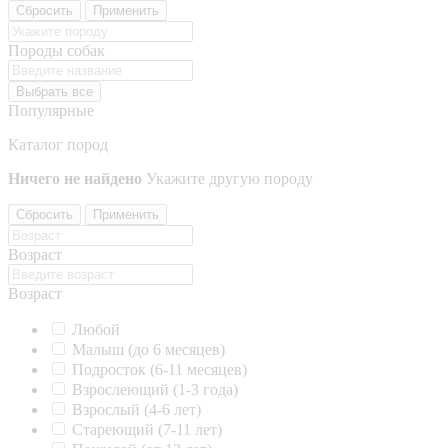
Сбросить
Применить
Породы собак
Выбрать все
Популярные
Каталог пород
Ничего не найдено
Укажите другую породу
Сбросить
Применить
Возраст
Возраст
Любой
Малыш (до 6 месяцев)
Подросток (6-11 месяцев)
Взрослеющий (1-3 года)
Взрослый (4-6 лет)
Стареющий (7-11 лет)