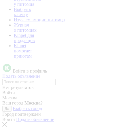
у питомца
Выбрать
кличку
Изучаем эмоции питомца
Журнал
о питомцах
Kinpet для
продавцов
Kinpet
помогает
приютам
Войти в профиль
Подать объявление
Нет результатов
Войти
Москва
Ваш город
Москва
?
Выбрать город
Да
Город подтверждён
Войти
Подать объявление