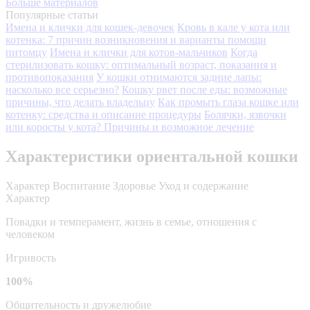
Больше материалов
Популярные статьи
Имена и клички для кошек-девочек
Кровь в кале у кота или
котенка: 7 причин возникновения и варианты помощи
питомцу
Имена и клички для котов-мальчиков
Когда
стерилизовать кошку: оптимальный возраст, показания и
противопоказания
У кошки отнимаются задние лапы:
насколько все серьезно?
Кошку рвет после еды: возможные
причины, что делать владельцу
Как промыть глаза кошке или
котенку: средства и описание процедуры
Болячки, язвочки
или коросты у кота? Причины и возможное лечение
Характеристики ориентальной кошки
Характер
Воспитание
Здоровье
Уход и содержание
Характер
Повадки и темперамент, жизнь в семье, отношения с
человеком
Игривость
100%
Общительность и дружелюбие