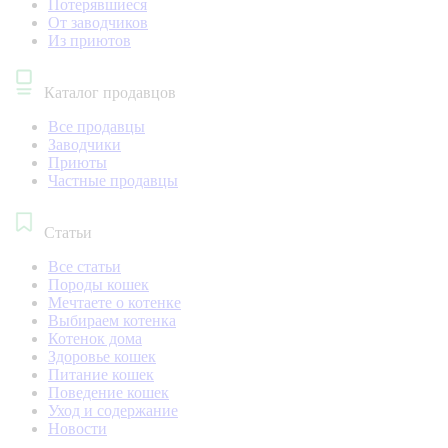
Потерявшиеся
От заводчиков
Из приютов
Каталог продавцов
Все продавцы
Заводчики
Приюты
Частные продавцы
Статьи
Все статьи
Породы кошек
Мечтаете о котенке
Выбираем котенка
Котенок дома
Здоровье кошек
Питание кошек
Поведение кошек
Уход и содержание
Новости