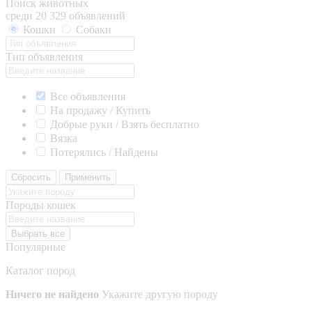
Поиск животных
среди 20 329 объявлений
Кошки
Собаки
Тип объявления
Все объявления
На продажу / Купить
Добрые руки / Взять бесплатно
Вязка
Потерялись / Найдены
Сбросить
Применить
Породы кошек
Выбрать все
Популярные
Каталог пород
Ничего не найдено
Укажите другую породу