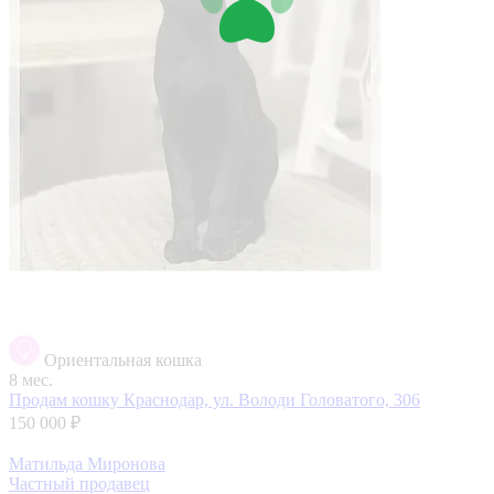
Ориентальная кошка
8 мес.
Продам кошку
Краснодар, ул. Володи Головатого, 306
150 000 ₽
Матильда Миронова
Частный продавец