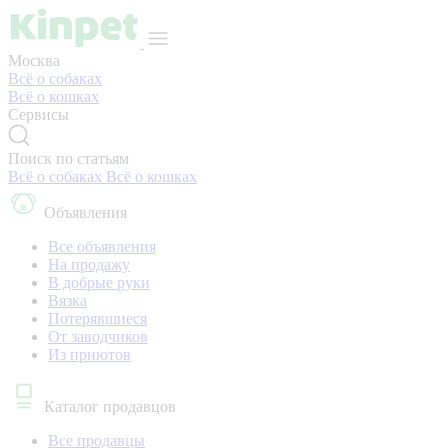
Москва
Всё о собаках
Всё о кошках
Сервисы
Поиск по статьям
Всё о собаках
Всё о кошках
Объявления
Все объявления
На продажу
В добрые руки
Вязка
Потерявшиеся
От заводчиков
Из приютов
Каталог продавцов
Все продавцы