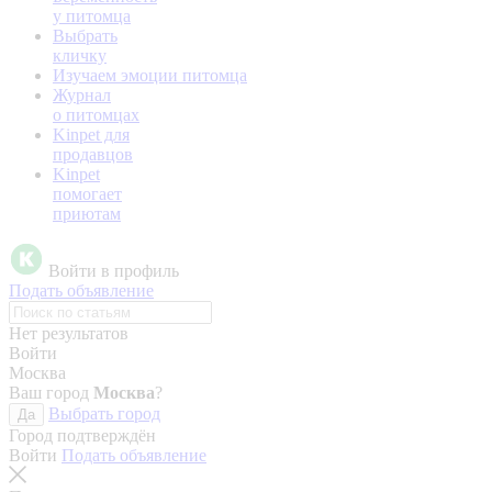
у питомца
Выбрать
кличку
Изучаем эмоции питомца
Журнал
о питомцах
Kinpet для
продавцов
Kinpet
помогает
приютам
Войти в профиль
Подать объявление
Нет результатов
Войти
Москва
Ваш город
Москва
?
Выбрать город
Да
Город подтверждён
Войти
Подать объявление