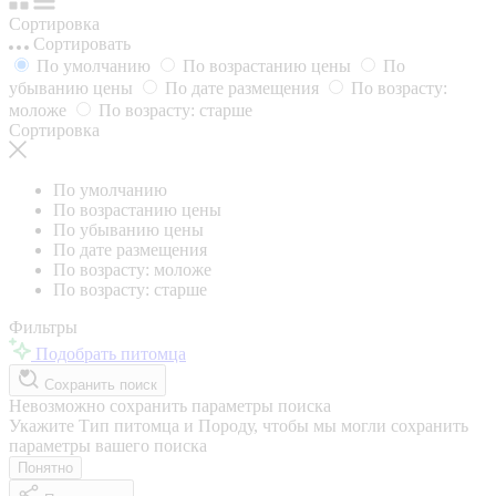
Сортировка
Сортировать
По умолчанию
По возрастанию цены
По
убыванию цены
По дате размещения
По возрасту:
моложе
По возрасту: старше
Сортировка
По умолчанию
По возрастанию цены
По убыванию цены
По дате размещения
По возрасту: моложе
По возрасту: старше
Фильтры
Подобрать питомца
Сохранить поиск
Невозможно сохранить параметры поиска
Укажите Тип питомца и Породу, чтобы мы могли сохранить
параметры вашего поиска
Понятно