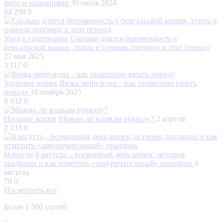
фото и названиями
30 июля 2024
64 298
0
Уход и содержание
Сколько длится беременность у
бенгальской кошки, этапы и помощь питомцу в этот период
27 мая 2025
3 117
0
Здоровье кошек
Вязка мейн-куна – как правильно вязать
породу
18 ноября 2025
6 932
0
Питание кошек
Можно ли кошкам рукколу?
2 апреля
2 133
0
Новости
8 августа – всемирный день кошек: история,
традиции и как отметить «замуррчательный» праздник
4
августа
70
0
Посмотреть все
Более 1 500 статей