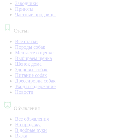
Заводчики
Приюты
Частные продавцы
Статьи
Все статьи
Породы собак
Мечтаете о щенке
Выбираем щенка
Щенок дома
Здоровье собак
Питание собак
Дрессировка собак
Уход и содержание
Новости
Объявления
Все объявления
На продажу
В добрые руки
Вязка