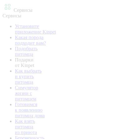
Сервисы
Сервисы
Установите
приложение Kinpet
Какая порода
подходит вам?
Подобрать
питомца
Подарки
от Kinpet
Как выбрать
и купить
питомца
Симулятор
жизни с
питомцем
Готовимся
к появлению
питомца дома
Как взять
питомца
из приюта
Беременность