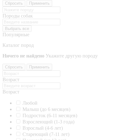
Сбросить
Применить
Породы собак
Выбрать все
Популярные
Каталог пород
Ничего не найдено
Укажите другую породу
Сбросить
Применить
Возраст
Возраст
Любой
Малыш (до 6 месяцев)
Подросток (6-11 месяцев)
Взрослеющий (1-3 года)
Взрослый (4-6 лет)
Стареющий (7-11 лет)