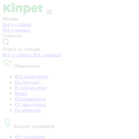
Москва
Всё о собаках
Всё о кошках
Сервисы
Поиск по статьям
Всё о собаках
Всё о кошках
Объявления
Все объявления
На продажу
В добрые руки
Вязка
Потерявшиеся
От заводчиков
Из приютов
Каталог продавцов
Все продавцы