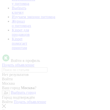
у питомца
Выбрать
кличку
Изучаем эмоции питомца
Журнал
о питомцах
Kinpet для
продавцов
Kinpet
помогает
приютам
Войти в профиль
Подать объявление
Нет результатов
Войти
Москва
Ваш город
Москва
?
Выбрать город
Да
Город подтверждён
Войти
Подать объявление