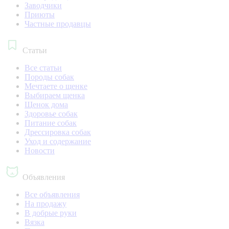
Заводчики
Приюты
Частные продавцы
Статьи
Все статьи
Породы собак
Мечтаете о щенке
Выбираем щенка
Щенок дома
Здоровье собак
Питание собак
Дрессировка собак
Уход и содержание
Новости
Объявления
Все объявления
На продажу
В добрые руки
Вязка