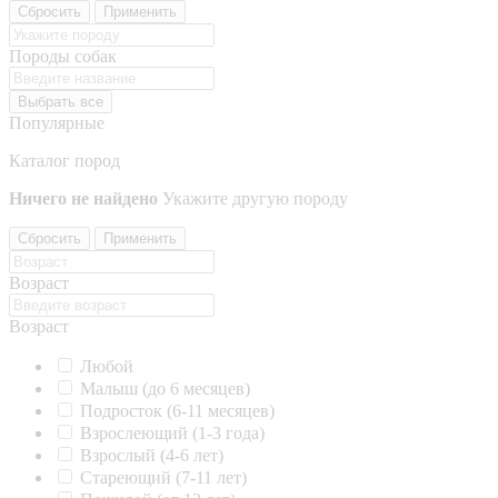
Сбросить
Применить
Породы собак
Выбрать все
Популярные
Каталог пород
Ничего не найдено
Укажите другую породу
Сбросить
Применить
Возраст
Возраст
Любой
Малыш (до 6 месяцев)
Подросток (6-11 месяцев)
Взрослеющий (1-3 года)
Взрослый (4-6 лет)
Стареющий (7-11 лет)