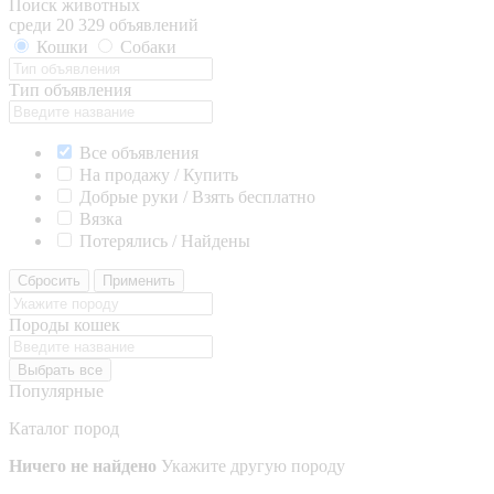
Поиск животных
среди 20 329 объявлений
Кошки
Собаки
Тип объявления
Все объявления
На продажу / Купить
Добрые руки / Взять бесплатно
Вязка
Потерялись / Найдены
Сбросить
Применить
Породы кошек
Выбрать все
Популярные
Каталог пород
Ничего не найдено
Укажите другую породу