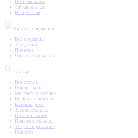
Потерявшиеся
От заводчиков
Из приютов
Каталог продавцов
Все продавцы
Заводчики
Приюты
Частные продавцы
Статьи
Все статьи
Породы кошек
Мечтаете о котенке
Выбираем котенка
Котенок дома
Здоровье кошек
Питание кошек
Поведение кошек
Уход и содержание
Новости