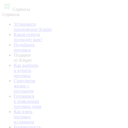
Сервисы
Сервисы
Установите
приложение Kinpet
Какая порода
подходит вам?
Подобрать
питомца
Подарки
от Kinpet
Как выбрать
и купить
питомца
Симулятор
жизни с
питомцем
Готовимся
к появлению
питомца дома
Как взять
питомца
из приюта
Беременность