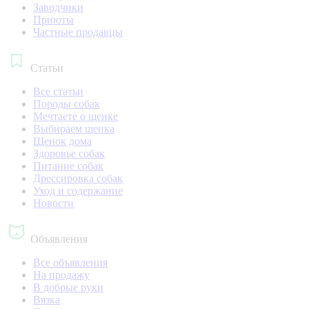
Заводчики
Приюты
Частные продавцы
Статьи
Все статьи
Породы собак
Мечтаете о щенке
Выбираем щенка
Щенок дома
Здоровье собак
Питание собак
Дрессировка собак
Уход и содержание
Новости
Объявления
Все объявления
На продажу
В добрые руки
Вязка