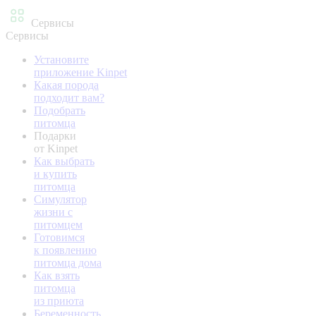
Сервисы
Сервисы
Установите
приложение Kinpet
Какая порода
подходит вам?
Подобрать
питомца
Подарки
от Kinpet
Как выбрать
и купить
питомца
Симулятор
жизни с
питомцем
Готовимся
к появлению
питомца дома
Как взять
питомца
из приюта
Беременность