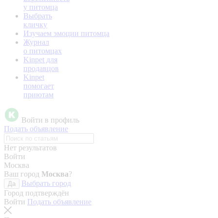
у питомца
Выбрать
кличку
Изучаем эмоции питомца
Журнал
о питомцах
Kinpet для
продавцов
Kinpet
помогает
приютам
Войти в профиль
Подать объявление
Нет результатов
Войти
Москва
Ваш город
Москва
?
Выбрать город
Да
Город подтверждён
Войти
Подать объявление