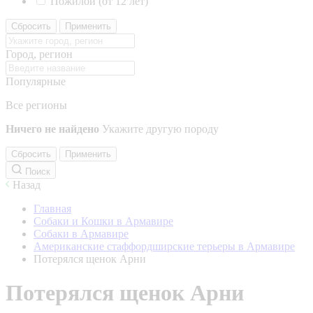
Пожилой (от 12 лет)
Сбросить
Применить
Город, регион
Популярные
Все регионы
Ничего не найдено
Укажите другую породу
Сбросить
Применить
Поиск
Назад
Главная
Собаки и Кошки в Армавире
Собаки в Армавире
Американские стаффордширские терьеры в Армавире
Потерялся щенок Арни
Потерялся щенок Арни