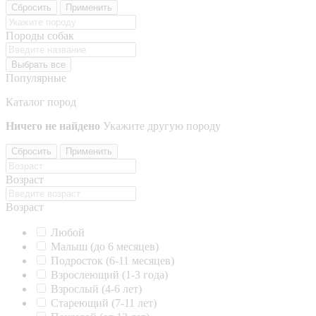
Сбросить
Применить
Породы собак
Выбрать все
Популярные
Каталог пород
Ничего не найдено
Укажите другую породу
Сбросить
Применить
Возраст
Возраст
Любой
Малыш (до 6 месяцев)
Подросток (6-11 месяцев)
Взрослеющий (1-3 года)
Взрослый (4-6 лет)
Стареющий (7-11 лет)