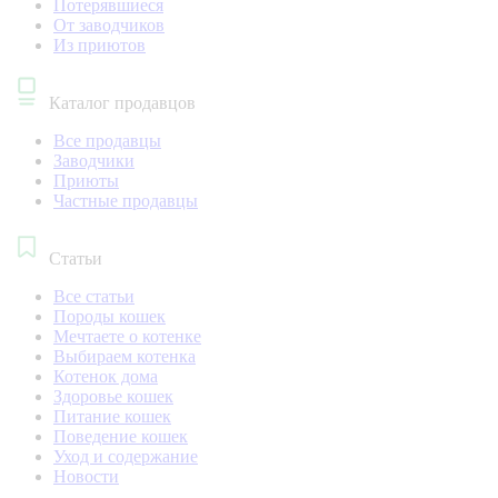
Потерявшиеся
От заводчиков
Из приютов
Каталог продавцов
Все продавцы
Заводчики
Приюты
Частные продавцы
Статьи
Все статьи
Породы кошек
Мечтаете о котенке
Выбираем котенка
Котенок дома
Здоровье кошек
Питание кошек
Поведение кошек
Уход и содержание
Новости