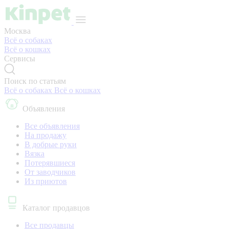
Москва
Всё о собаках
Всё о кошках
Сервисы
Поиск по статьям
Всё о собаках
Всё о кошках
Объявления
Все объявления
На продажу
В добрые руки
Вязка
Потерявшиеся
От заводчиков
Из приютов
Каталог продавцов
Все продавцы