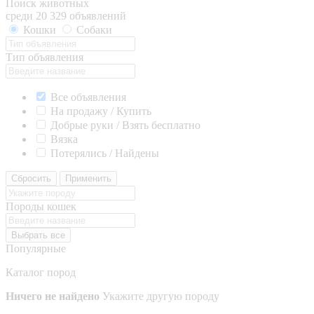
Поиск животных
среди 20 329 объявлений
Кошки
Собаки
Тип объявления
Все объявления
На продажу / Купить
Добрые руки / Взять бесплатно
Вязка
Потерялись / Найдены
Сбросить
Применить
Породы кошек
Выбрать все
Популярные
Каталог пород
Ничего не найдено
Укажите другую породу