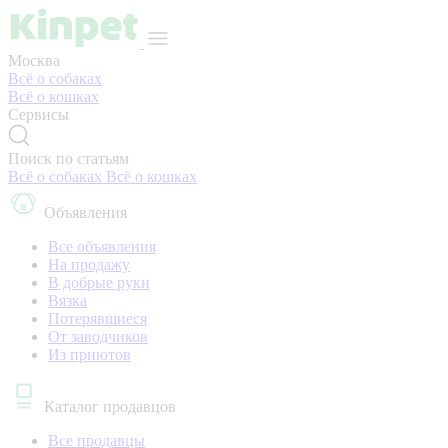
Москва
Всё о собаках
Всё о кошках
Сервисы
Поиск по статьям
Всё о собаках
Всё о кошках
Объявления
Все объявления
На продажу
В добрые руки
Вязка
Потерявшиеся
От заводчиков
Из приютов
Каталог продавцов
Все продавцы