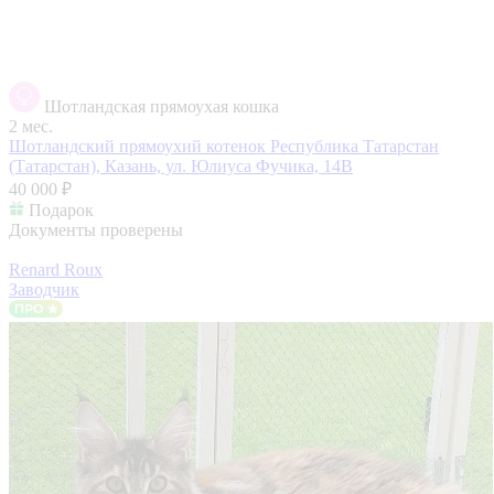
Шотландская прямоухая кошка
2 мес.
Шотландский прямоухий котенок
Республика Татарстан
(Татарстан), Казань, ул. Юлиуса Фучика, 14В
40 000 ₽
Подарок
Документы проверены
Renard Roux
Заводчик