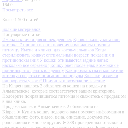
164
0
Посмотреть все
Более 1 500 статей
Больше материалов
Популярные статьи
Имена и клички для кошек-девочек
Кровь в кале у кота или
котенка: 7 причин возникновения и варианты помощи
питомцу
Имена и клички для котов-мальчиков
Когда
стерилизовать кошку: оптимальный возраст, показания и
противопоказания
У кошки отнимаются задние лапы:
насколько все серьезно?
Кошку рвет после еды: возможные
причины, что делать владельцу
Как промыть глаза кошке или
котенку: средства и описание процедуры
Болячки, язвочки
или коросты у кота? Причины и возможное лечение
На Kinpet нашлось 2 объявления кошек на продажу в
Альметьевске, которые соответствуют вашим критериям.
Подберите понравившегося питомца и свяжитесь с продавцом
в два клика.
Продажа кошек в Альметьевске: 2 объявления на
Kinpet. ➤ Купить кошку недорого вам поможет информация в
объявлениях: фото, видео, цена, описание, документы,
родословная и многое другое. ➤ 338 проверенных отзывов о
питомниках, заводчиках и частных продавцах. Если вы не