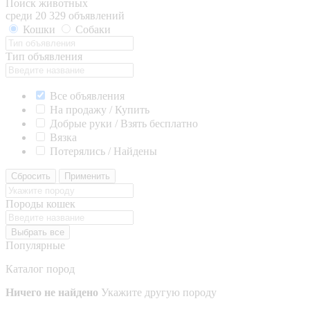
Поиск животных
среди 20 329 объявлений
Кошки
Собаки
Тип объявления
Все объявления
На продажу / Купить
Добрые руки / Взять бесплатно
Вязка
Потерялись / Найдены
Сбросить
Применить
Породы кошек
Выбрать все
Популярные
Каталог пород
Ничего не найдено
Укажите другую породу