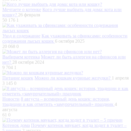
Мечтаете о котенке
Кого лучше выбрать для дома: кота или
кошку?
26 февраля
50 176
1
Уход и содержание
Как ухаживать за сфинксами: особенности
содержания лысых кошек
6 октября 2025
20 068
0
Выбираем котенка
Может ли быть аллергия на сфинксов или
нет?
28 октября 2024
9 704
1
Питание кошек
Можно ли кошкам куриные желудки?
1 апреля
3 145
0
Новости
8 августа – всемирный день кошек: история,
традиции и как отметить «замуррчательный» праздник
4
августа
61
0
Котенок дома
Почему котенок мяукает, когда ходит в туалет –
5 причин
2 августа