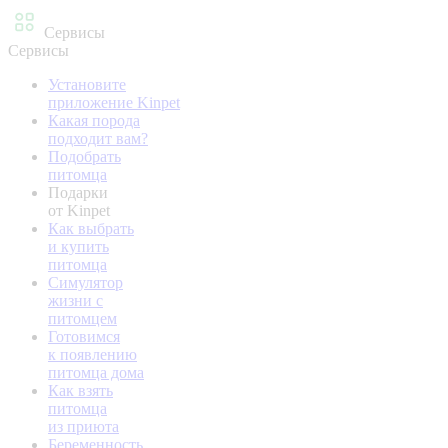
Сервисы
Сервисы
Установите
приложение Kinpet
Какая порода
подходит вам?
Подобрать
питомца
Подарки
от Kinpet
Как выбрать
и купить
питомца
Симулятор
жизни с
питомцем
Готовимся
к появлению
питомца дома
Как взять
питомца
из приюта
Беременность