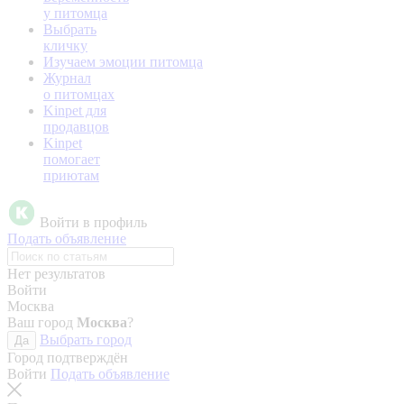
у питомца
Выбрать
кличку
Изучаем эмоции питомца
Журнал
о питомцах
Kinpet для
продавцов
Kinpet
помогает
приютам
Войти в профиль
Подать объявление
Нет результатов
Войти
Москва
Ваш город
Москва
?
Выбрать город
Да
Город подтверждён
Войти
Подать объявление