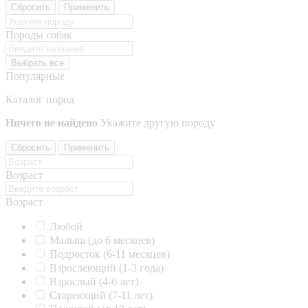
Сбросить
Применить
Породы собак
Выбрать все
Популярные
Каталог пород
Ничего не найдено
Укажите другую породу
Сбросить
Применить
Возраст
Возраст
Любой
Малыш (до 6 месяцев)
Подросток (6-11 месяцев)
Взрослеющий (1-3 года)
Взрослый (4-6 лет)
Стареющий (7-11 лет)