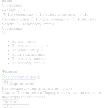
Сортировка
Сортировать
По умолчанию
По возрастанию цены
По
убыванию цены
По дате размещения
По возрасту:
моложе
По возрасту: старше
Сортировка
По умолчанию
По возрастанию цены
По убыванию цены
По дате размещения
По возрасту: моложе
По возрасту: старше
Фильтры
Подобрать питомца
Сохранить поиск
Невозможно сохранить параметры поиска
Укажите Тип питомца и Породу, чтобы мы могли сохранить
параметры вашего поиска
Понятно