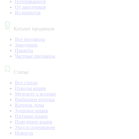
Потерявшиеся
От заводчиков
Из приютов
Каталог продавцов
Все продавцы
Заводчики
Приюты
Частные продавцы
Статьи
Все статьи
Породы кошек
Мечтаете о котенке
Выбираем котенка
Котенок дома
Здоровье кошек
Питание кошек
Поведение кошек
Уход и содержание
Новости