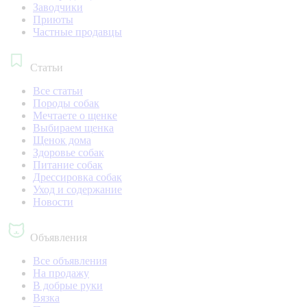
Заводчики
Приюты
Частные продавцы
Статьи
Все статьи
Породы собак
Мечтаете о щенке
Выбираем щенка
Щенок дома
Здоровье собак
Питание собак
Дрессировка собак
Уход и содержание
Новости
Объявления
Все объявления
На продажу
В добрые руки
Вязка