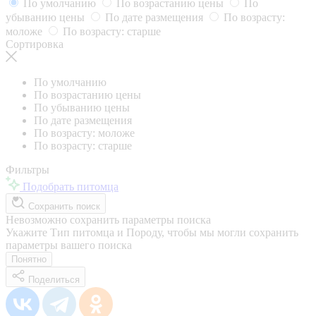
По умолчанию
По возрастанию цены
По
убыванию цены
По дате размещения
По возрасту:
моложе
По возрасту: старше
Сортировка
По умолчанию
По возрастанию цены
По убыванию цены
По дате размещения
По возрасту: моложе
По возрасту: старше
Фильтры
Подобрать питомца
Сохранить поиск
Невозможно сохранить параметры поиска
Укажите Тип питомца и Породу, чтобы мы могли сохранить
параметры вашего поиска
Понятно
Поделиться