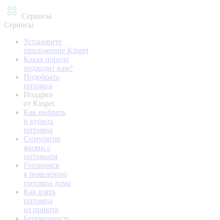
Сервисы
Сервисы
Установите
приложение Kinpet
Какая порода
подходит вам?
Подобрать
питомца
Подарки
от Kinpet
Как выбрать
и купить
питомца
Симулятор
жизни с
питомцем
Готовимся
к появлению
питомца дома
Как взять
питомца
из приюта
Беременность