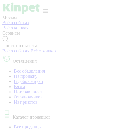
Москва
Всё о собаках
Всё о кошках
Сервисы
Поиск по статьям
Всё о собаках
Всё о кошках
Объявления
Все объявления
На продажу
В добрые руки
Вязка
Потерявшиеся
От заводчиков
Из приютов
Каталог продавцов
Все продавцы