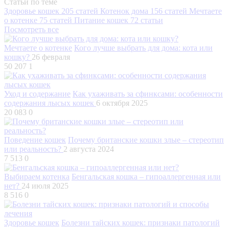
Статьи по теме
Здоровье кошек
205 статей
Котенок дома
156 статей
Мечтаете
о котенке
75 статей
Питание кошек
72 статьи
Посмотреть все
Мечтаете о котенке
Кого лучше выбрать для дома: кота или
кошку?
26 февраля
50 207
1
Уход и содержание
Как ухаживать за сфинксами: особенности
содержания лысых кошек
6 октября 2025
20 083
0
Поведение кошек
Почему британские кошки злые – стереотип
или реальность?
2 августа 2024
7 513
0
Выбираем котенка
Бенгальская кошка – гипоаллергенная или
нет?
24 июля 2025
8 516
0
Здоровье кошек
Болезни тайских кошек: признаки патологий