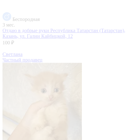
Беспородная
3 мес.
Отдаю в добрые руки
Республика Татарстан (Татарстан),
Казань, ул. Галии Кайбицкой, 12
100 ₽
Светлана
Частный продавец