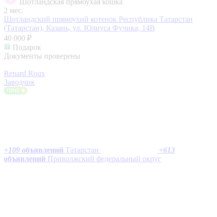
Шотландская прямоухая кошка
2 мес.
Шотландский прямоухий котенок
Республика Татарстан
(Татарстан), Казань, ул. Юлиуса Фучика, 14В
40 000 ₽
Подарок
Документы проверены
Renard Roux
Заводчик
+
109
объявлений
Татарстан
+
613
объявлений
Приволжский федеральный округ