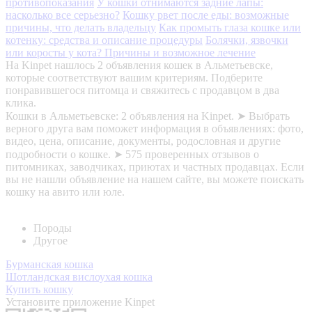
противопоказания
У кошки отнимаются задние лапы:
насколько все серьезно?
Кошку рвет после еды: возможные
причины, что делать владельцу
Как промыть глаза кошке или
котенку: средства и описание процедуры
Болячки, язвочки
или коросты у кота? Причины и возможное лечение
На Kinpet нашлось 2 объявления кошек в Альметьевске,
которые соответствуют вашим критериям. Подберите
понравившегося питомца и свяжитесь с продавцом в два
клика.
Кошки в Альметьевске: 2 объявления на Kinpet. ➤ Выбрать
верного друга вам поможет информация в объявлениях: фото,
видео, цена, описание, документы, родословная и другие
подробности о кошке. ➤ 575 проверенных отзывов о
питомниках, заводчиках, приютах и частных продавцах. Если
вы не нашли объявление на нашем сайте, вы можете поискать
кошку на авито или юле.
Породы
Другое
Бурманская кошка
Шотландская вислоухая кошка
Купить кошку
Установите приложение Kinpet