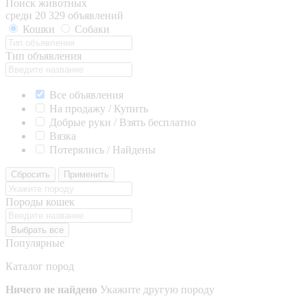
Поиск животных
среди 20 329 объявлений
Кошки
Собаки
Тип объявления
Все объявления
На продажу / Купить
Добрые руки / Взять бесплатно
Вязка
Потерялись / Найдены
Сбросить
Применить
Породы кошек
Выбрать все
Популярные
Каталог пород
Ничего не найдено
Укажите другую породу