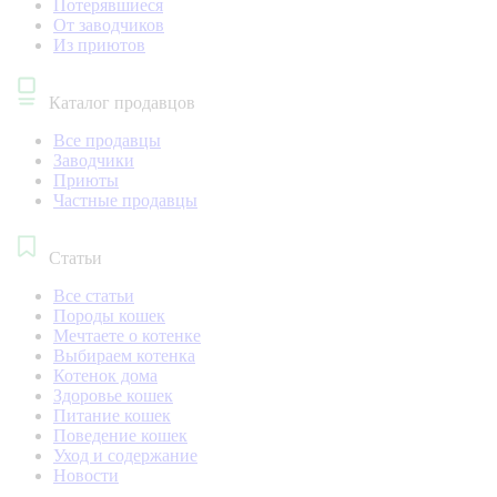
Потерявшиеся
От заводчиков
Из приютов
Каталог продавцов
Все продавцы
Заводчики
Приюты
Частные продавцы
Статьи
Все статьи
Породы кошек
Мечтаете о котенке
Выбираем котенка
Котенок дома
Здоровье кошек
Питание кошек
Поведение кошек
Уход и содержание
Новости