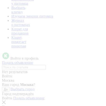
у питомца
Выбрать
кличку
Изучаем эмоции питомца
Журнал
о питомцах
Kinpet для
продавцов
Kinpet
помогает
приютам
Войти в профиль
Подать объявление
Нет результатов
Войти
Москва
Ваш город
Москва
?
Выбрать город
Да
Город подтверждён
Войти
Подать объявление