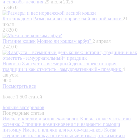
и способы лечения
29 июля 2025
5 346
0
Котенок дома
Размеры и вес норвежской лесной кошки
21
июля
2 820
0
Питание кошек
Можно ли кошкам арбуз?
2 апреля
2 410
0
Новости
8 августа – всемирный день кошек: история,
традиции и как отметить «замуррчательный» праздник
4
августа
90
0
Посмотреть все
Более 1 500 статей
Больше материалов
Популярные статьи
Имена и клички для кошек-девочек
Кровь в кале у кота или
котенка: 7 причин возникновения и варианты помощи
питомцу
Имена и клички для котов-мальчиков
Когда
стерилизовать кошку: оптимальный возраст, показания и