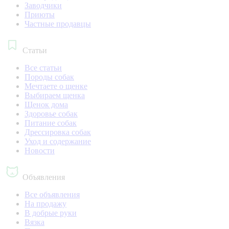
Заводчики
Приюты
Частные продавцы
Статьи
Все статьи
Породы собак
Мечтаете о щенке
Выбираем щенка
Щенок дома
Здоровье собак
Питание собак
Дрессировка собак
Уход и содержание
Новости
Объявления
Все объявления
На продажу
В добрые руки
Вязка