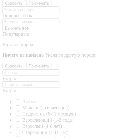
Сбросить
Применить
Породы собак
Выбрать все
Популярные
Каталог пород
Ничего не найдено
Укажите другую породу
Сбросить
Применить
Возраст
Возраст
Любой
Малыш (до 6 месяцев)
Подросток (6-11 месяцев)
Взрослеющий (1-3 года)
Взрослый (4-6 лет)
Стареющий (7-11 лет)