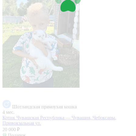
Шотландская прямоухая кошка
4 мес.
Котик
Чувашская Республика — Чувашия, Чебоксары,
Привокзальная ул.
20 000 ₽
Подарок