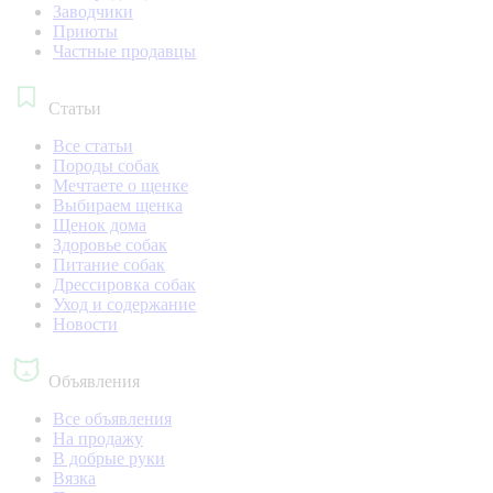
Заводчики
Приюты
Частные продавцы
Статьи
Все статьи
Породы собак
Мечтаете о щенке
Выбираем щенка
Щенок дома
Здоровье собак
Питание собак
Дрессировка собак
Уход и содержание
Новости
Объявления
Все объявления
На продажу
В добрые руки
Вязка