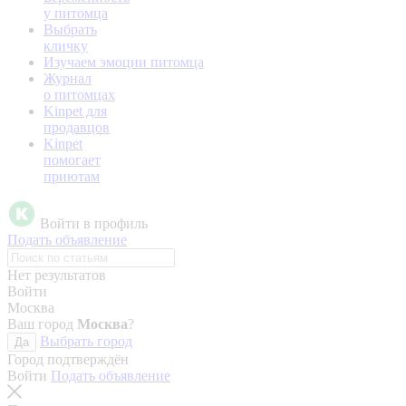
у питомца
Выбрать
кличку
Изучаем эмоции питомца
Журнал
о питомцах
Kinpet для
продавцов
Kinpet
помогает
приютам
Войти в профиль
Подать объявление
Нет результатов
Войти
Москва
Ваш город
Москва
?
Выбрать город
Да
Город подтверждён
Войти
Подать объявление