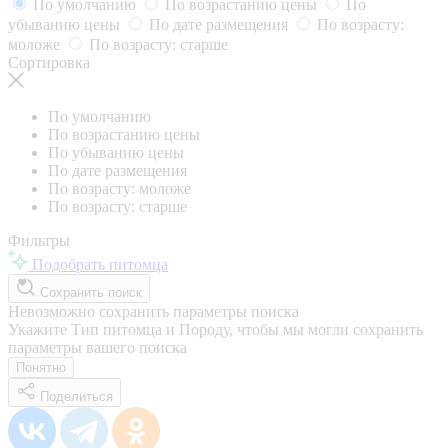
По умолчанию
По возрастанию цены
По
убыванию цены
По дате размещения
По возрасту:
моложе
По возрасту: старше
Сортировка
По умолчанию
По возрастанию цены
По убыванию цены
По дате размещения
По возрасту: моложе
По возрасту: старше
Фильтры
Подобрать питомца
Сохранить поиск
Невозможно сохранить параметры поиска
Укажите Тип питомца и Породу, чтобы мы могли сохранить
параметры вашего поиска
Понятно
Поделиться