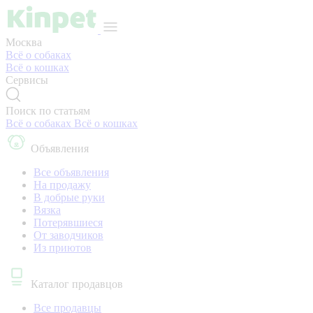
Москва
Всё о собаках
Всё о кошках
Сервисы
Поиск по статьям
Всё о собаках
Всё о кошках
Объявления
Все объявления
На продажу
В добрые руки
Вязка
Потерявшиеся
От заводчиков
Из приютов
Каталог продавцов
Все продавцы