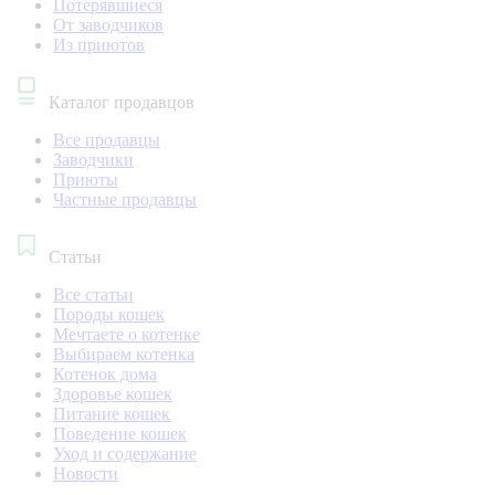
Потерявшиеся
От заводчиков
Из приютов
Каталог продавцов
Все продавцы
Заводчики
Приюты
Частные продавцы
Статьи
Все статьи
Породы кошек
Мечтаете о котенке
Выбираем котенка
Котенок дома
Здоровье кошек
Питание кошек
Поведение кошек
Уход и содержание
Новости