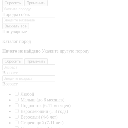
Сбросить
Применить
Породы собак
Выбрать все
Популярные
Каталог пород
Ничего не найдено
Укажите другую породу
Сбросить
Применить
Возраст
Возраст
Любой
Малыш (до 6 месяцев)
Подросток (6-11 месяцев)
Взрослеющий (1-3 года)
Взрослый (4-6 лет)
Стареющий (7-11 лет)