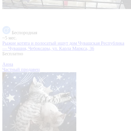
Беспородная
~5 мес.
Рыжие котята и полосатый ищут дом
Чувашская Республика
— Чувашия, Чебоксары, ул. Карла Маркса, 36
Бесплатно
Анна
Частный продавец