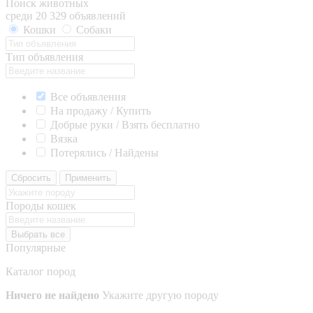
Поиск животных
среди 20 329 объявлений
Кошки
Собаки
Тип объявления
Все объявления
На продажу / Купить
Добрые руки / Взять бесплатно
Вязка
Потерялись / Найдены
Сбросить
Применить
Породы кошек
Выбрать все
Популярные
Каталог пород
Ничего не найдено
Укажите другую породу