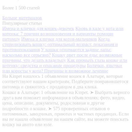
Более 1 500 статей
Больше материалов
Популярные статьи
Имена и клички для кошек-девочек
Кровь в кале у кота или
котенка: 7 причин возникновения и варианты помощи
питомцу
Имена и клички для котов-мальчиков
Когда
стерилизовать кошку: оптимальный возраст, показания и
противопоказания
У кошки отнимаются задние лапы:
насколько все серьезно?
Кошку рвет после еды: возможные
причины, что делать владельцу
Как промыть глаза кошке или
котенку: средства и описание процедуры
Болячки, язвочки
или коросты у кота? Причины и возможное лечение
На Kinpet нашлось 1 объявление кошек в Алатыре, которые
соответствуют вашим критериям. Подберите понравившегося
питомца и свяжитесь с продавцом в два клика.
Кошки в Алатыре: 1 объявление на Kinpet. ➤ Выбрать верного
друга вам поможет информация в объявлениях: фото, видео,
цена, описание, документы, родословная и другие
подробности о кошке. ➤ 575 проверенных отзывов о
питомниках, заводчиках, приютах и частных продавцах. Если
вы не нашли объявление на нашем сайте, вы можете поискать
кошку на авито или юле.