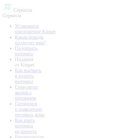
Сервисы
Сервисы
Установите
приложение Kinpet
Какая порода
подходит вам?
Подобрать
питомца
Подарки
от Kinpet
Как выбрать
и купить
питомца
Симулятор
жизни с
питомцем
Готовимся
к появлению
питомца дома
Как взять
питомца
из приюта
Беременность