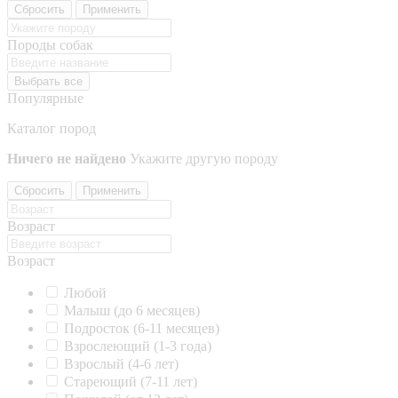
Сбросить
Применить
Породы собак
Выбрать все
Популярные
Каталог пород
Ничего не найдено
Укажите другую породу
Сбросить
Применить
Возраст
Возраст
Любой
Малыш (до 6 месяцев)
Подросток (6-11 месяцев)
Взрослеющий (1-3 года)
Взрослый (4-6 лет)
Стареющий (7-11 лет)