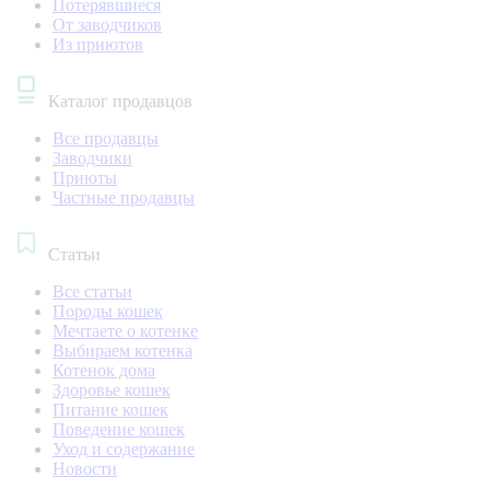
Потерявшиеся
От заводчиков
Из приютов
Каталог продавцов
Все продавцы
Заводчики
Приюты
Частные продавцы
Статьи
Все статьи
Породы кошек
Мечтаете о котенке
Выбираем котенка
Котенок дома
Здоровье кошек
Питание кошек
Поведение кошек
Уход и содержание
Новости