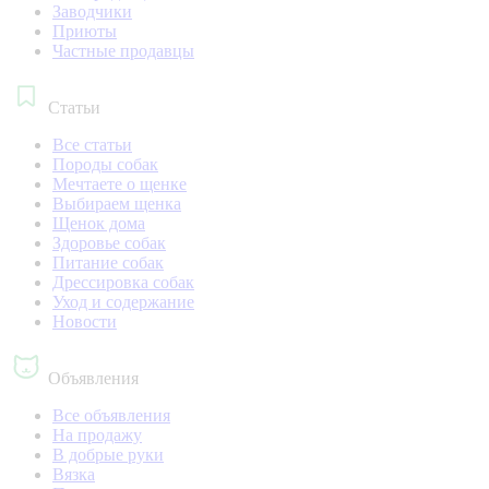
Заводчики
Приюты
Частные продавцы
Статьи
Все статьи
Породы собак
Мечтаете о щенке
Выбираем щенка
Щенок дома
Здоровье собак
Питание собак
Дрессировка собак
Уход и содержание
Новости
Объявления
Все объявления
На продажу
В добрые руки
Вязка