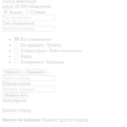
Поиск животных
среди 20 329 объявлений
Кошки
Собаки
Тип объявления
Все объявления
На продажу / Купить
Добрые руки / Взять бесплатно
Вязка
Потерялись / Найдены
Сбросить
Применить
Породы кошек
Выбрать все
Популярные
Каталог пород
Ничего не найдено
Укажите другую породу