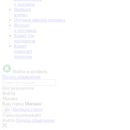
у питомца
Выбрать
кличку
Изучаем эмоции питомца
Журнал
о питомцах
Kinpet для
продавцов
Kinpet
помогает
приютам
Войти в профиль
Подать объявление
Нет результатов
Войти
Москва
Ваш город
Москва
?
Выбрать город
Да
Город подтверждён
Войти
Подать объявление