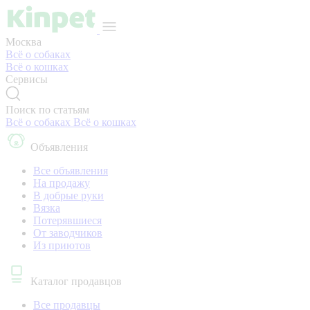
Москва
Всё о собаках
Всё о кошках
Сервисы
Поиск по статьям
Всё о собаках
Всё о кошках
Объявления
Все объявления
На продажу
В добрые руки
Вязка
Потерявшиеся
От заводчиков
Из приютов
Каталог продавцов
Все продавцы