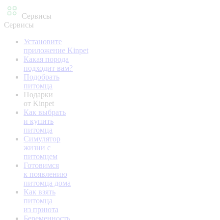
Сервисы
Сервисы
Установите
приложение Kinpet
Какая порода
подходит вам?
Подобрать
питомца
Подарки
от Kinpet
Как выбрать
и купить
питомца
Симулятор
жизни с
питомцем
Готовимся
к появлению
питомца дома
Как взять
питомца
из приюта
Беременность