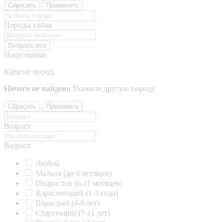
Сбросить
Применить
Породы собак
Выбрать все
Популярные
Каталог пород
Ничего не найдено
Укажите другую породу
Сбросить
Применить
Возраст
Возраст
Любой
Малыш (до 6 месяцев)
Подросток (6-11 месяцев)
Взрослеющий (1-3 года)
Взрослый (4-6 лет)
Стареющий (7-11 лет)