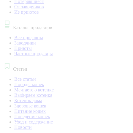
Потерявшиеся
От заводчиков
Из приютов
Каталог продавцов
Все продавцы
Заводчики
Приюты
Частные продавцы
Статьи
Все статьи
Породы кошек
Мечтаете о котенке
Выбираем котенка
Котенок дома
Здоровье кошек
Питание кошек
Поведение кошек
Уход и содержание
Новости