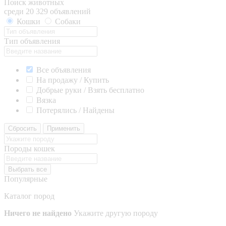
Поиск животных
среди 20 329 объявлений
Кошки
Собаки
Тип объявления
Все объявления
На продажу / Купить
Добрые руки / Взять бесплатно
Вязка
Потерялись / Найдены
Сбросить
Применить
Породы кошек
Выбрать все
Популярные
Каталог пород
Ничего не найдено
Укажите другую породу