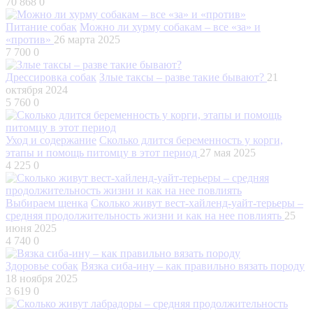
70 868
0
Питание собак
Можно ли хурму собакам – все «за» и
«против»
26 марта 2025
7 700
0
Дрессировка собак
Злые таксы – разве такие бывают?
21
октября 2024
5 760
0
Уход и содержание
Сколько длится беременность у корги,
этапы и помощь питомцу в этот период
27 мая 2025
4 225
0
Выбираем щенка
Сколько живут вест-хайленд-уайт-терьеры –
средняя продолжительность жизни и как на нее повлиять
25
июня 2025
4 740
0
Здоровье собак
Вязка сиба-ину – как правильно вязать породу
18 ноября 2025
3 619
0