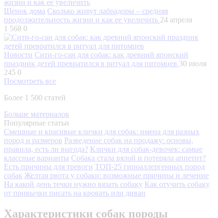
Щенок дома
Сколько живут лабрадоры – средняя
продолжительность жизни и как ее увеличить
24 апреля
1 568
0
Новости
Сити-го-сан для собак: как древний японский
праздник детей превратился в ритуал для питомцев
30 июля
245
0
Посмотреть все
Более 1 500 статей
Больше материалов
Популярные статьи
Смешные и красивые клички для собак: имена для разных
пород и размеров
Разведение собак на продажу: основы,
правила, есть ли выгода?
Клички для собак-девочек: самые
классные варианты
Собака стала вялой и потеряла аппетит?
Есть причины для тревоги
ТОП-25 гипоаллергенных пород
собак
Желтая рвота у собаки: возможные причины и лечение
На какой день течки нужно вязать собаку
Как отучить собаку
от привычки писать на кровать или диван
Характеристики собак породы