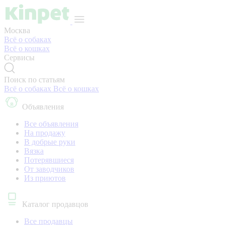
Москва
Всё о собаках
Всё о кошках
Сервисы
Поиск по статьям
Всё о собаках
Всё о кошках
Объявления
Все объявления
На продажу
В добрые руки
Вязка
Потерявшиеся
От заводчиков
Из приютов
Каталог продавцов
Все продавцы