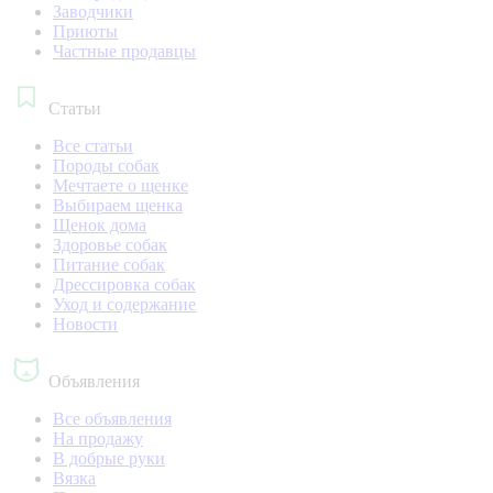
Заводчики
Приюты
Частные продавцы
Статьи
Все статьи
Породы собак
Мечтаете о щенке
Выбираем щенка
Щенок дома
Здоровье собак
Питание собак
Дрессировка собак
Уход и содержание
Новости
Объявления
Все объявления
На продажу
В добрые руки
Вязка