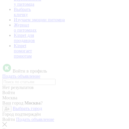
у питомца
Выбрать
кличку
Изучаем эмоции питомца
Журнал
о питомцах
Kinpet для
продавцов
Kinpet
помогает
приютам
Войти в профиль
Подать объявление
Нет результатов
Войти
Москва
Ваш город
Москва
?
Выбрать город
Да
Город подтверждён
Войти
Подать объявление