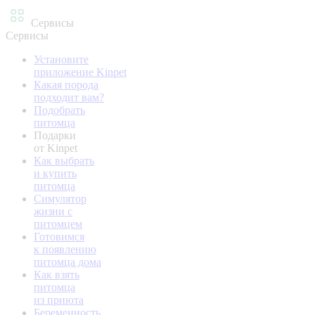
Сервисы
Сервисы
Установите
приложение Kinpet
Какая порода
подходит вам?
Подобрать
питомца
Подарки
от Kinpet
Как выбрать
и купить
питомца
Симулятор
жизни с
питомцем
Готовимся
к появлению
питомца дома
Как взять
питомца
из приюта
Беременность