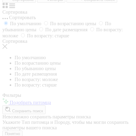
Сортировка
Сортировать
По умолчанию
По возрастанию цены
По
убыванию цены
По дате размещения
По возрасту:
моложе
По возрасту: старше
Сортировка
По умолчанию
По возрастанию цены
По убыванию цены
По дате размещения
По возрасту: моложе
По возрасту: старше
Фильтры
Подобрать питомца
Сохранить поиск
Невозможно сохранить параметры поиска
Укажите Тип питомца и Породу, чтобы мы могли сохранить
параметры вашего поиска
Понятно