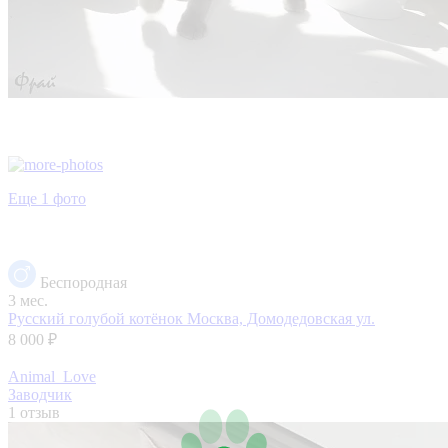
Еще 1 фото
Беспородная
3 мес.
Русский голубой котёнок
Москва, Домодедовская ул.
8 000 ₽
Animal_Love
Заводчик
1 отзыв