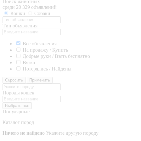
Поиск животных
среди 20 329 объявлений
Кошки
Собаки
Тип объявления
Все объявления
На продажу / Купить
Добрые руки / Взять бесплатно
Вязка
Потерялись / Найдены
Сбросить
Применить
Породы кошек
Выбрать все
Популярные
Каталог пород
Ничего не найдено
Укажите другую породу