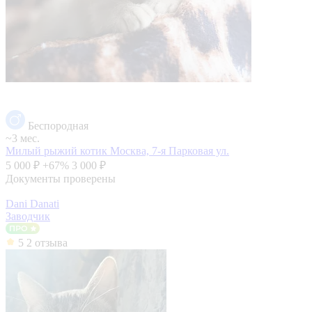
Беспородная
~3 мес.
Милый рыжий котик
Москва, 7-я Парковая ул.
5 000 ₽
+67%
3 000 ₽
Документы проверены
Dani Danati
Заводчик
5
2 отзыва