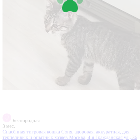
Беспородная
3 мес.
Спасённая тигровая кошка Соня, здоровая, аккуратная, для
терпеливых и опытных хозяев
Москва, 4-я Гражданская ул., 36