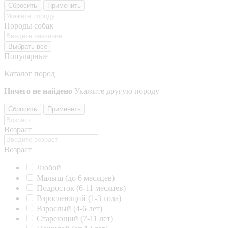
Сбросить
Применить
Породы собак
Выбрать все
Популярные
Каталог пород
Ничего не найдено
Укажите другую породу
Сбросить
Применить
Возраст
Возраст
Любой
Малыш (до 6 месяцев)
Подросток (6-11 месяцев)
Взрослеющий (1-3 года)
Взрослый (4-6 лет)
Стареющий (7-11 лет)