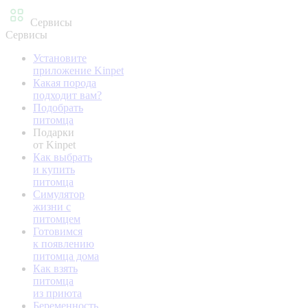
Сервисы
Сервисы
Установите
приложение Kinpet
Какая порода
подходит вам?
Подобрать
питомца
Подарки
от Kinpet
Как выбрать
и купить
питомца
Симулятор
жизни с
питомцем
Готовимся
к появлению
питомца дома
Как взять
питомца
из приюта
Беременность