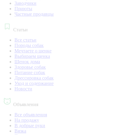
Заводчики
Приюты
Частные продавцы
Статьи
Все статьи
Породы собак
Мечтаете о щенке
Выбираем щенка
Щенок дома
Здоровье собак
Питание собак
Дрессировка собак
Уход и содержание
Новости
Объявления
Все объявления
На продажу
В добрые руки
Вязка