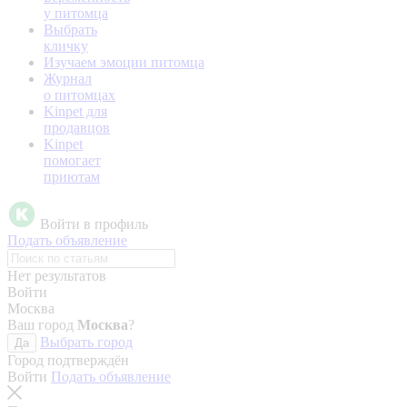
у питомца
Выбрать
кличку
Изучаем эмоции питомца
Журнал
о питомцах
Kinpet для
продавцов
Kinpet
помогает
приютам
Войти в профиль
Подать объявление
Нет результатов
Войти
Москва
Ваш город
Москва
?
Выбрать город
Да
Город подтверждён
Войти
Подать объявление