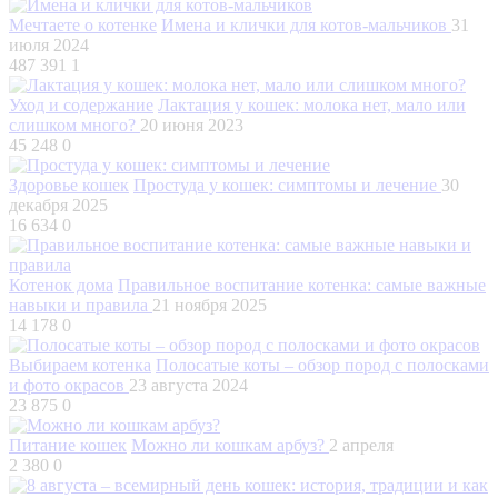
Мечтаете о котенке
Имена и клички для котов-мальчиков
31
июля 2024
487 391
1
Уход и содержание
Лактация у кошек: молока нет, мало или
слишком много?
20 июня 2023
45 248
0
Здоровье кошек
Простуда у кошек: симптомы и лечение
30
декабря 2025
16 634
0
Котенок дома
Правильное воспитание котенка: самые важные
навыки и правила
21 ноября 2025
14 178
0
Выбираем котенка
Полосатые коты – обзор пород с полосками
и фото окрасов
23 августа 2024
23 875
0
Питание кошек
Можно ли кошкам арбуз?
2 апреля
2 380
0