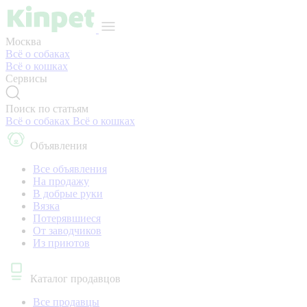
Москва
Всё о собаках
Всё о кошках
Сервисы
Поиск по статьям
Всё о собаках
Всё о кошках
Объявления
Все объявления
На продажу
В добрые руки
Вязка
Потерявшиеся
От заводчиков
Из приютов
Каталог продавцов
Все продавцы