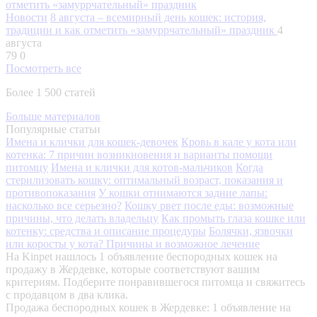
Новости
8 августа – всемирный день кошек: история,
традиции и как отметить «замуррчательный» праздник
4
августа
79
0
Посмотреть все
Более 1 500 статей
Больше материалов
Популярные статьи
Имена и клички для кошек-девочек
Кровь в кале у кота или
котенка: 7 причин возникновения и варианты помощи
питомцу
Имена и клички для котов-мальчиков
Когда
стерилизовать кошку: оптимальный возраст, показания и
противопоказания
У кошки отнимаются задние лапы:
насколько все серьезно?
Кошку рвет после еды: возможные
причины, что делать владельцу
Как промыть глаза кошке или
котенку: средства и описание процедуры
Болячки, язвочки
или коросты у кота? Причины и возможное лечение
На Kinpet нашлось 1 объявление беспородных кошек на
продажу в Жердевке, которые соответствуют вашим
критериям. Подберите понравившегося питомца и свяжитесь
с продавцом в два клика.
Продажа беспородных кошек в Жердевке: 1 объявление на