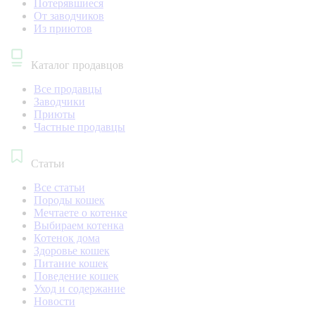
Потерявшиеся
От заводчиков
Из приютов
Каталог продавцов
Все продавцы
Заводчики
Приюты
Частные продавцы
Статьи
Все статьи
Породы кошек
Мечтаете о котенке
Выбираем котенка
Котенок дома
Здоровье кошек
Питание кошек
Поведение кошек
Уход и содержание
Новости