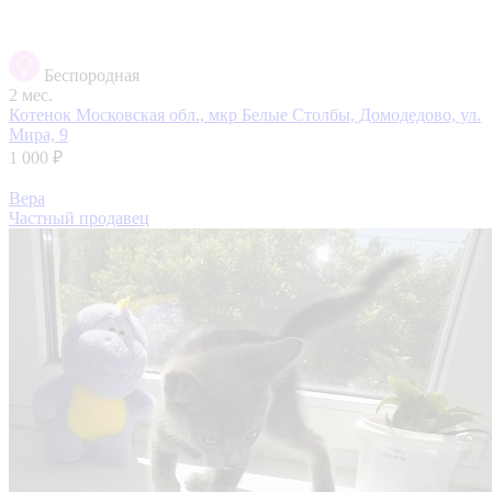
Беспородная
2 мес.
Котенок
Московская обл., мкр Белые Столбы, Домодедово, ул.
Мира, 9
1 000 ₽
Вера
Частный продавец