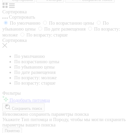
Сортировка
Сортировать
По умолчанию
По возрастанию цены
По
убыванию цены
По дате размещения
По возрасту:
моложе
По возрасту: старше
Сортировка
По умолчанию
По возрастанию цены
По убыванию цены
По дате размещения
По возрасту: моложе
По возрасту: старше
Фильтры
Подобрать питомца
Сохранить поиск
Невозможно сохранить параметры поиска
Укажите Тип питомца и Породу, чтобы мы могли сохранить
параметры вашего поиска
Понятно