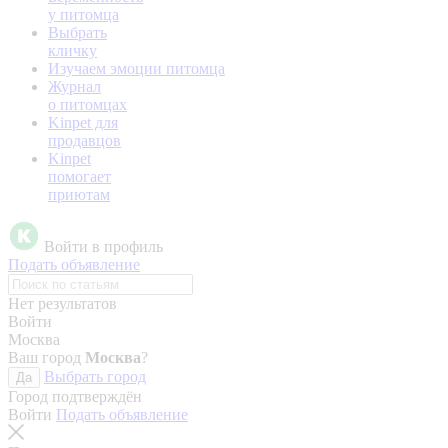
у питомца
Выбрать
кличку
Изучаем эмоции питомца
Журнал
о питомцах
Kinpet для
продавцов
Kinpet
помогает
приютам
Войти в профиль
Подать объявление
Нет результатов
Войти
Москва
Ваш город
Москва
?
Выбрать город
Да
Город подтверждён
Войти
Подать объявление