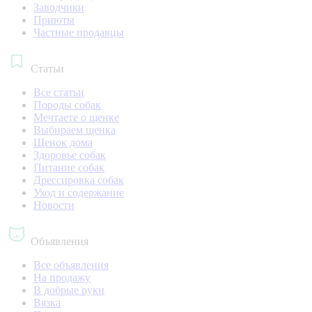
Заводчики
Приюты
Частные продавцы
Статьи
Все статьи
Породы собак
Мечтаете о щенке
Выбираем щенка
Щенок дома
Здоровье собак
Питание собак
Дрессировка собак
Уход и содержание
Новости
Объявления
Все объявления
На продажу
В добрые руки
Вязка