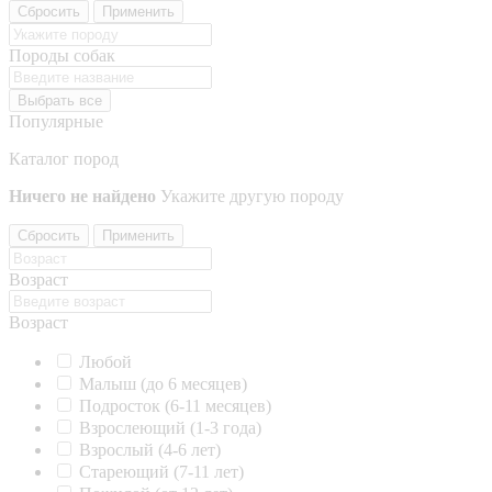
Сбросить
Применить
Породы собак
Выбрать все
Популярные
Каталог пород
Ничего не найдено
Укажите другую породу
Сбросить
Применить
Возраст
Возраст
Любой
Малыш (до 6 месяцев)
Подросток (6-11 месяцев)
Взрослеющий (1-3 года)
Взрослый (4-6 лет)
Стареющий (7-11 лет)