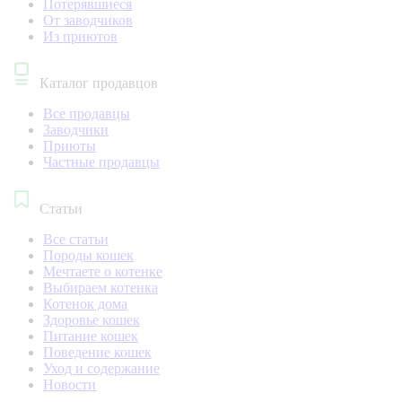
Потерявшиеся
От заводчиков
Из приютов
Каталог продавцов
Все продавцы
Заводчики
Приюты
Частные продавцы
Статьи
Все статьи
Породы кошек
Мечтаете о котенке
Выбираем котенка
Котенок дома
Здоровье кошек
Питание кошек
Поведение кошек
Уход и содержание
Новости