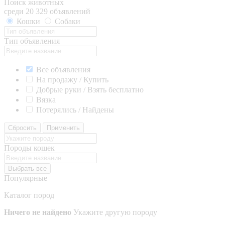
Поиск животных
среди 20 329 объявлений
Кошки
Собаки
Тип объявления
Все объявления
На продажу / Купить
Добрые руки / Взять бесплатно
Вязка
Потерялись / Найдены
Сбросить
Применить
Породы кошек
Выбрать все
Популярные
Каталог пород
Ничего не найдено
Укажите другую породу