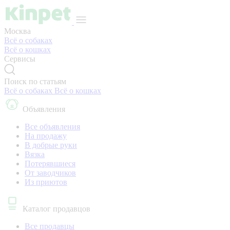
Москва
Всё о собаках
Всё о кошках
Сервисы
Поиск по статьям
Всё о собаках
Всё о кошках
Объявления
Все объявления
На продажу
В добрые руки
Вязка
Потерявшиеся
От заводчиков
Из приютов
Каталог продавцов
Все продавцы